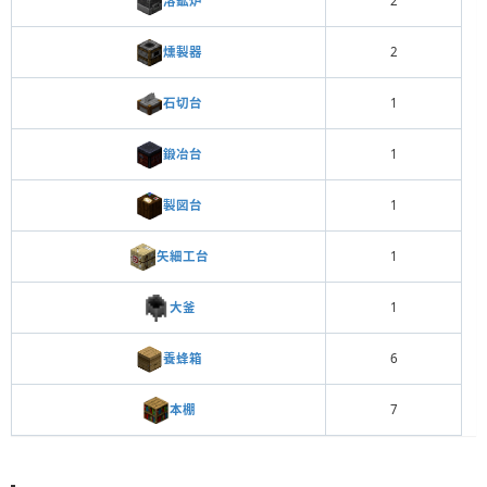
溶鉱炉
2
燻製器
2
石切台
1
鍛冶台
1
製図台
1
矢細工台
1
大釜
1
養蜂箱
6
本棚
7