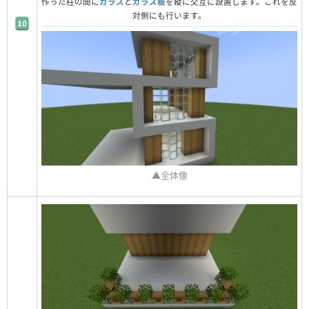
作った柱の間に
ガラス
と
ガラス板
を縦に交互に設置します。これを反
対側にも行います。
▲全体像