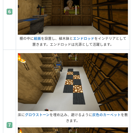
棚の中に
絵画
を設置し、植木鉢と
エンドロッド
をインテリアとして
置きます。エンドロッドは光源として活躍します。
床に
グロウストーン
を埋め込み、避けるように
灰色のカーペット
を敷
きます。