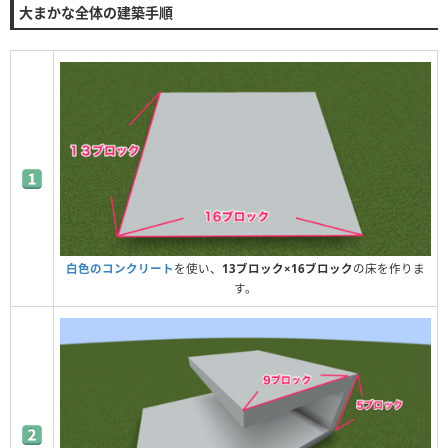
大まかな全体の建築手順
白色のコンクリート
を使い、
13ブロック×16ブロック
の床を作りま
す。