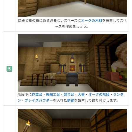
階段と棚の横にある必要ないスペースに
オークの木材
を設置してスペ
ースを埋めましょう。
階段下に
作業台
・
矢細工台
・
調合台
・
大釜
・
オークの階段
・
ランタ
ン
・
ブレイズパウダー
を入れた
額縁
を設置して飾り付けします。