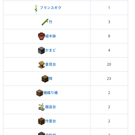
フランスギク
1
竹
3
植木鉢
8
かまど
4
書見台
20
樽
23
機織り機
2
醸造台
2
作業台
2