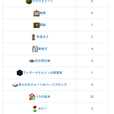
グロウストーン
6
絵画
6
額縁
1
防具立て
2
鉄格子
4
石の感圧板
4
ウィザースケルトンの頭蓋骨
1
滑らかなクォーツのハーフブロック
4
バラの低木
32
ポピー
3