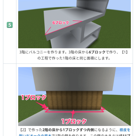
3階にバルコニーを作ります。3階の床から
6ブロック
で作り、【1】
の工程で作った1階の床と同じ面積にします。
【2】で作った
2階の床から1ブロックずつ内側
になるように、
樹皮を
剥いだオークの原木
で1階の壁を作ります。この壁の大きさは横
11ブ