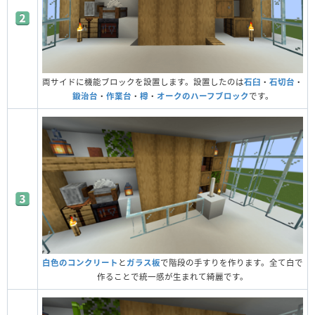
両サイドに機能ブロックを設置します。設置したのは
石臼
・
石切台
・
鍛治台
・
作業台
・
樽
・
オークのハーフブロック
です。
白色のコンクリート
と
ガラス板
で階段の手すりを作ります。全て白で
作ることで統一感が生まれて綺麗です。