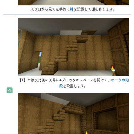
入り口から見て左手側に
樽
を設置して棚を作ります。
【1】とは反対側の天井に
4ブロック
のスペースを開けて、
オークの階
段
を設置します。