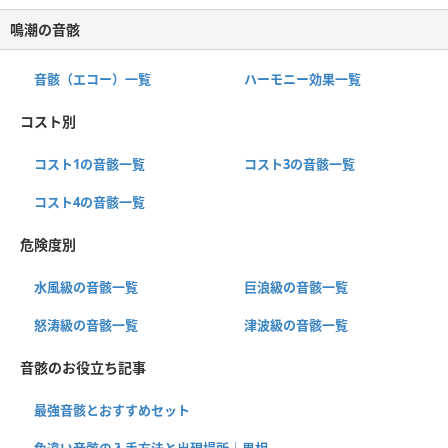
鳴潮の音骸
音骸（エコー）一覧
ハーモニー効果一覧
コスト別
コスト1の音骸一覧
コスト3の音骸一覧
コスト4の音骸一覧
危険度別
水風級の音骸一覧
巨浪級の音骸一覧
怒涛級の音骸一覧
津波級の音骸一覧
音骸のお役立ち記事
最強音骸とおすすめセット
色違い音骸の入手方法と出現場所｜異相