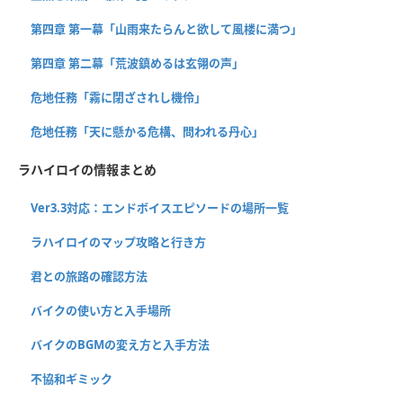
第四章 第一幕「山雨来たらんと欲して風楼に満つ」
第四章 第二幕「荒波鎮めるは玄翎の声」
危地任務「霧に閉ざされし機伶」
危地任務「天に懸かる危構、問われる丹心」
ラハイロイの情報まとめ
Ver3.3対応：エンドボイスエピソードの場所一覧
ラハイロイのマップ攻略と行き方
君との旅路の確認方法
バイクの使い方と入手場所
バイクのBGMの変え方と入手方法
不協和ギミック