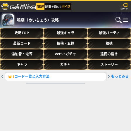
鳴潮（めいちょう）攻略
攻略TOP
最強キャラ
最強パーティ
最新コード
秧秧・玄翎
穂穂
漂泊者・電導
Ver3.5ガチャ
追憶の響き
キャラ
ガチャ
ストーリー
コード一覧と入力方法
もっとみる
最強キャ
1
2