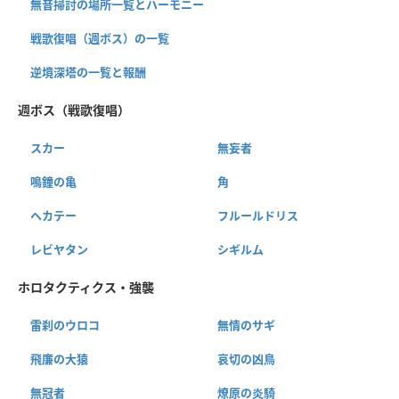
無音掃討の場所一覧とハーモニー
戦歌復唱（週ボス）の一覧
逆境深塔の一覧と報酬
週ボス（戦歌復唱）
スカー
無妄者
鳴鐘の亀
角
ヘカテー
フルールドリス
レビヤタン
シギルム
ホロタクティクス・強襲
雷刹のウロコ
無情のサギ
飛廉の大猿
哀切の凶鳥
無冠者
燎原の炎騎