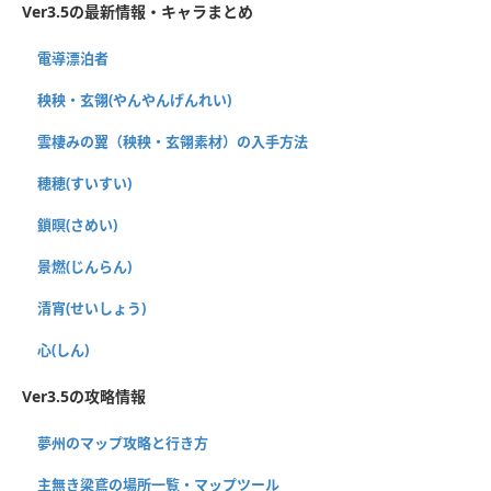
Ver3.5の最新情報・キャラまとめ
電導漂泊者
秧秧・玄翎(やんやんげんれい)
雲棲みの翼（秧秧・玄翎素材）の入手方法
穂穂(すいすい)
鎖暝(さめい)
景燃(じんらん)
清宵(せいしょう)
心(しん)
Ver3.5の攻略情報
夢州のマップ攻略と行き方
主無き梁鳶の場所一覧・マップツール