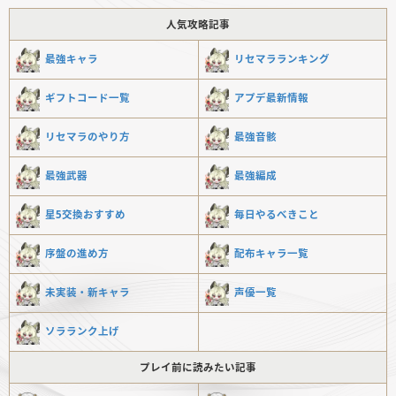
人気攻略記事
最強キャラ
リセマラランキング
ギフトコード一覧
アプデ最新情報
リセマラのやり方
最強音骸
最強武器
最強編成
星5交換おすすめ
毎日やるべきこと
序盤の進め方
配布キャラ一覧
未実装・新キャラ
声優一覧
ソラランク上げ
プレイ前に読みたい記事