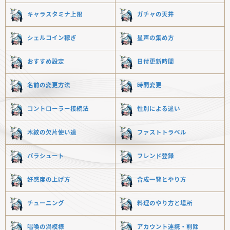
キャラスタミナ上限
ガチャの天井
シェルコイン稼ぎ
星声の集め方
おすすめ設定
日付更新時間
名前の変更方法
時間変更
コントローラー接続法
性別による違い
木紋の欠片使い道
ファストトラベル
パラシュート
フレンド登録
好感度の上げ方
合成一覧とやり方
チューニング
料理のやり方と場所
唱喚の渦模様
アカウント
連携・削除