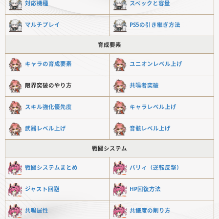
対応機種
スペックと容量
マルチプレイ
PS5の引き継ぎ方法
育成要素
キャラの育成要素
ユニオンレベル上げ
限界突破のやり方
共鳴者突破
スキル強化優先度
キャラレベル上げ
武器レベル上げ
音骸レベル上げ
戦闘システム
戦闘システムまとめ
パリィ（逆転反撃）
ジャスト回避
HP回復方法
共鳴属性
共振度の削り方