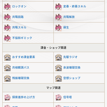
ロックオン
変奏・終奏スキル
共鳴回路
共鳴解放
共鳴スキル
蘇生
不協和ギミック
課金・ショップ関連
おすすめ課金要素
先駆ラジオ
月相観測パス
余波珊瑚交換
残振珊瑚交換
空想ショップ
マップ関連
探索進捗の上げ方
信号塔