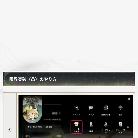
限界突破（凸）のやり方
①