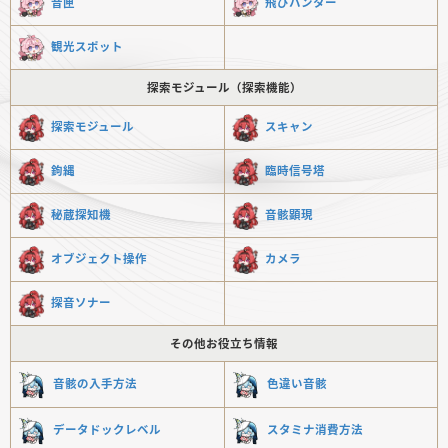
音匣
飛びハンター
観光スポット
探索モジュール（探索機能）
探索モジュール
スキャン
鉤縄
臨時信号塔
秘蔵探知機
音骸顕現
オブジェクト操作
カメラ
探音ソナー
その他お役立ち情報
音骸の入手方法
色違い音骸
データドックレベル
スタミナ消費方法