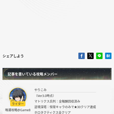
シェアしよう
記事を書いている攻略メンバー
やりこみ
（Ver3.0時点）
マトリクス兵列：全報酬回収済み
ライター
逆境深塔：恒常キャラのみで★30クリア達成
鳴潮攻略@Game8
ホロタクティクス全クリア