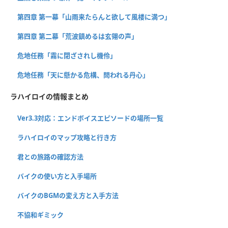
第四章 第一幕「山雨来たらんと欲して風楼に満つ」
第四章 第二幕「荒波鎮めるは玄翎の声」
危地任務「霧に閉ざされし機伶」
危地任務「天に懸かる危構、問われる丹心」
ラハイロイの情報まとめ
Ver3.3対応：エンドボイスエピソードの場所一覧
ラハイロイのマップ攻略と行き方
君との旅路の確認方法
バイクの使い方と入手場所
バイクのBGMの変え方と入手方法
不協和ギミック