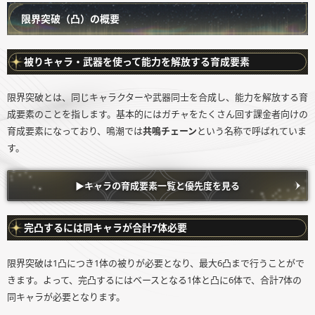
限界突破（凸）の概要
被りキャラ・武器を使って能力を解放する育成要素
限界突破とは、同じキャラクターや武器同士を合成し、能力を解放する育
成要素のことを指します。基本的にはガチャをたくさん回す課金者向けの
育成要素になっており、鳴潮では
共鳴チェーン
という名称で呼ばれていま
す。
▶︎キャラの育成要素一覧と優先度を見る
完凸するには同キャラが合計7体必要
限界突破は1凸につき1体の被りが必要となり、最大6凸まで行うことがで
きます。よって、完凸するにはベースとなる1体と凸に6体で、合計7体の
同キャラが必要となります。