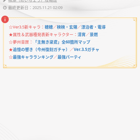
鳴潮（めいちょう）攻略班
最終更新日：2025.11.21 02:09
☆Ver3.5新キャラ：
穂穂
／
秧秧・玄翎
／
漂泊者・電導
★属性＆武器種発表新キャラクター：
清宵
／
景燃
☆夢州音匣：
「主無き梁鳶」全60箇所マップ
★
追憶の響き（今州復刻ガチャ）
／
Ver.3.5ガチャ
☆
最強キャラランキング
／
最強パーティ