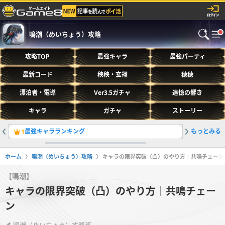
鳴潮（めいちょう）攻略
攻略TOP
最強キャラ
最強パーティ
最新コード
秧秧・玄翎
穂穂
漂泊者・電導
Ver3.5ガチャ
追憶の響き
キャラ
ガチャ
ストーリー
最強キャラランキング
もっとみる
1
2
ホーム
鳴潮（めいちょう）攻略
キャラの限界突破（凸）のやり方｜共鳴チェーン
【鳴潮】
キャラの限界突破（凸）のやり方｜共鳴チェー
ン