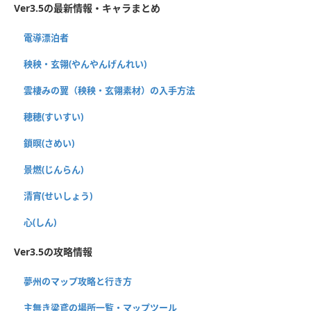
Ver3.5の最新情報・キャラまとめ
電導漂泊者
秧秧・玄翎(やんやんげんれい)
雲棲みの翼（秧秧・玄翎素材）の入手方法
穂穂(すいすい)
鎖暝(さめい)
景燃(じんらん)
清宵(せいしょう)
心(しん)
Ver3.5の攻略情報
夢州のマップ攻略と行き方
主無き梁鳶の場所一覧・マップツール