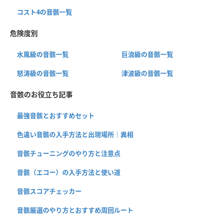
コスト4の音骸一覧
危険度別
水風級の音骸一覧
巨浪級の音骸一覧
怒涛級の音骸一覧
津波級の音骸一覧
音骸のお役立ち記事
最強音骸とおすすめセット
色違い音骸の入手方法と出現場所｜異相
音骸チューニングのやり方と注意点
音骸（エコー）の入手方法と使い道
音骸スコアチェッカー
音骸厳選のやり方とおすすめ周回ルート