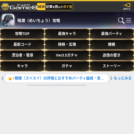
鳴潮（めいちょう）攻略
攻略TOP
最強キャラ
最強パーティ
最新コード
秧秧・玄翎
穂穂
漂泊者・電導
Ver3.5ガチャ
追憶の響き
キャラ
ガチャ
ストーリー
穂穂（スイスイ）の評価とおすすめパーティ編成・音骸・凸効果まとめ
もっとみる
最強キャ
1
2