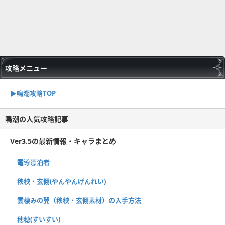
攻略メニュー
▶︎鳴潮攻略TOP
鳴潮の人気攻略記事
Ver3.5の最新情報・キャラまとめ
電導漂泊者
秧秧・玄翎(やんやんげんれい)
雲棲みの翼（秧秧・玄翎素材）の入手方法
穂穂(すいすい)