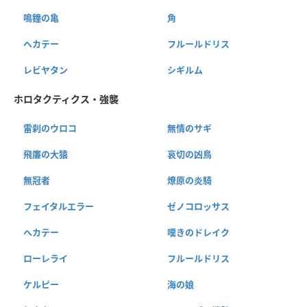
鳴鐘の亀
角
ヘカテー
フルールドリス
レビヤタン
シギルム
ホロタクティクス・強襲
雷刹のウロコ
無情のサギ
飛廉の大猿
哀切の凶鳥
無冠者
燎原の炎騎
フェイタルエラー
ゼノコロッサス
ヘカテー
嘆きのドレイク
ローレライ
フルールドリス
ケルピー
海の娘