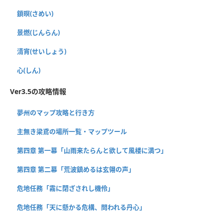
鎖暝(さめい)
景燃(じんらん)
清宵(せいしょう)
心(しん)
Ver3.5の攻略情報
夢州のマップ攻略と行き方
主無き梁鳶の場所一覧・マップツール
第四章 第一幕「山雨来たらんと欲して風楼に満つ」
第四章 第二幕「荒波鎮めるは玄翎の声」
危地任務「霧に閉ざされし機伶」
危地任務「天に懸かる危構、問われる丹心」