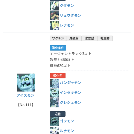
クダモン
リュウダモン
レナモン
ワクチン
成熟期
氷雪型
社交的
進化条件
エージェントランク3以上
攻撃力460以上
精神620以上
進化先
パンジャモン
インセキモン
アイスモン
クレシェモン
【No.111】
退化
ゴツモン
ルナモン