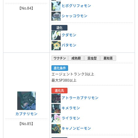
ヒポグリフォモン
【No.84】
シャッコウモン
退化
クダモン
パタモン
ワクチン
成熟期
昆虫型
悪知恵
進化条件
エージェントランク3以上
最大SP380以上
進化先
アトラーカブテリモン
キメラモン
カブテリモン
ライラモン
【No.85】
キャノンビーモン