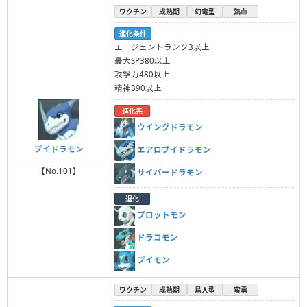
ワクチン
成熟期
幻竜型
熱血
進化条件
エージェントランク3以上
最大SP380以上
攻撃力480以上
精神390以上
進化先
ウイングドラモン
ブイドラモン
エアロブイドラモン
【No.101】
サイバードラモン
退化
プロットモン
ドラコモン
ブイモン
ワクチン
成熟期
鳥人型
蛮勇