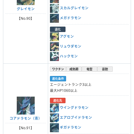
スカルグレイモン
グレイモン
メガドラモン
【No.90】
退化
アグモン
リュウダモン
ハックモン
ワクチン
成熟期
竜型
豪胆
進化条件
エージェントランク3以上
最大HP1060以上
進化先
ウイングドラモン
エアロブイドラモン
コアドラモン（青）
ギガドラモン
【No.91】