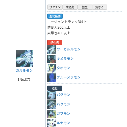
ワクチン
成熟期
獣型
気さく
進化条件
エージェントランク3以上
防御力300以上
素早さ400以上
進化先
ワーガルルモン
キメラモン
タオモン
ガルルモン
ブルーメラモン
【No.87】
退化
パグモン
バクモン
ガブモン
ルナモン