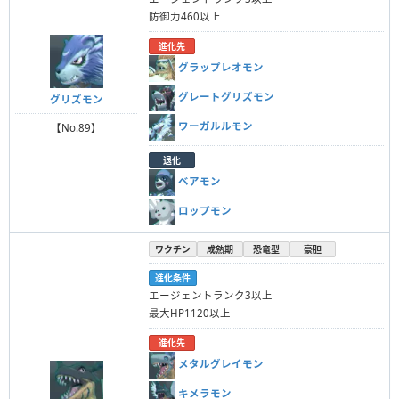
防御力460以上
進化先
グラップレオモン
グレートグリズモン
グリズモン
ワーガルルモン
【No.89】
退化
ベアモン
ロップモン
ワクチン
成熟期
恐竜型
豪胆
進化条件
エージェントランク3以上
最大HP1120以上
進化先
メタルグレイモン
キメラモン