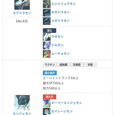
ヒシャリュウモン
ギガドラモン
エアドラモン
メガドラモン
【No.83】
退化
クダモン
ドルモン
ムーチョモン
ワクチン
成熟期
天使型
天啓
進化条件
エージェントランク3以上
最大SP730以上
知力540以上
進化先
ホーリーエンジェモン
セイレーンモン
エンジェモン