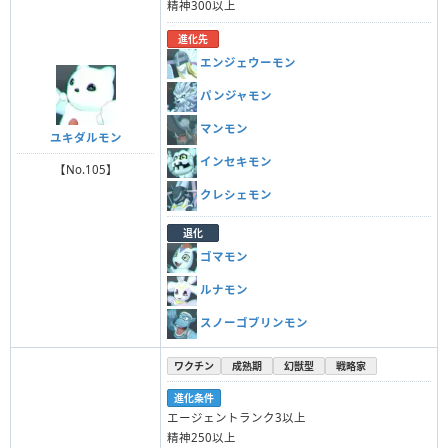
精神300以上
進化先
エンジェウーモン
パンジャモン
マンモン
ユキダルモン
インセキモン
【No.105】
クレシェモン
退化
ゴマモン
ルナモン
スノーゴブリンモン
ワクチン
成熟期
幻獣型
戦略家
進化条件
エージェントランク3以上
精神250以上