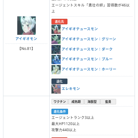
エージェントスキル「勇壮の絆」習得数が46以
上
進化先
アイギオテュースモン
アイギオモン
アイギオテュースモン：グリーン
【No.81】
アイギオテュースモン：ダーク
アイギオテュースモン：ブルー
アイギオテュースモン：ホーリー
退化
エレキモン
ワクチン
成熟期
海獣型
蛮勇
進化条件
エージェントランク3以上
最大HP1120以上
攻撃力440以上