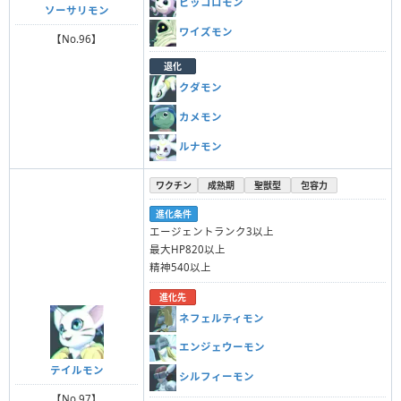
ピッコロモン
ソーサリモン
ワイズモン
【No.96】
退化
クダモン
カメモン
ルナモン
ワクチン
成熟期
聖獣型
包容力
進化条件
エージェントランク3以上
最大HP820以上
精神540以上
進化先
ネフェルティモン
エンジェウーモン
テイルモン
シルフィーモン
【No.97】