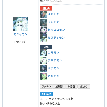
最大HP1200以上
進化先
ズドモン
マンモン
ピッコロモン
モジャモン
ミスティモン
【No.104】
退化
ゴマモン
テリアモン
ベアモン
パルモン
ワクチン
成熟期
氷雪型
気さく
進化条件
エージェントランク3以上
最大HP960以上