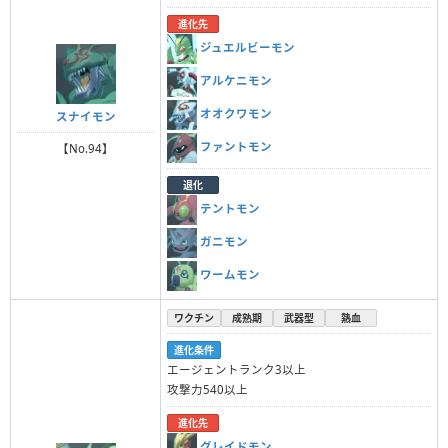
進化先
ジュエルビーモン
アルケニモン
オオクワモン
スナイモン
ファントモン
【No.94】
退化
テントモン
ガニモン
ワームモン
ワクチン
成熟期
武器型
熱血
進化条件
エージェントランク3以上
攻撃力540以上
進化先
グレイドモン