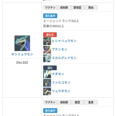
ワクチン
成熟期
獣竜型
熱血
進化条件
エージェントランク3以上
防御力460以上
進化先
ヒシャリュウモン
ブテンモン
ギンリュウモン
スカルグレイモン
【No.88】
退化
クダモン
ファルコモン
リュウダモン
ワクチン
成熟期
獣型
蛮勇
進化条件
エージェントランク3以上