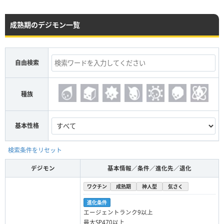
成熟期のデジモン一覧
自由検索
種族
基本性格
検索条件をリセット
デジモン
基本情報／条件／進化先／退化
ワクチン
成熟期
神人型
気さく
進化条件
エージェントランク9以上
最大SP470以上