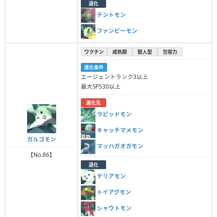
退化
テントモン
ファンビーモン
ワクチン
成熟期
獣人型
包容力
進化条件
エージェントランク3以上
最大SP530以上
進化先
ラピッドモン
キャッチマメモン
ガルゴモン
マッハガオガモン
【No.86】
退化
テリアモン
トイアグモン
シャウトモン