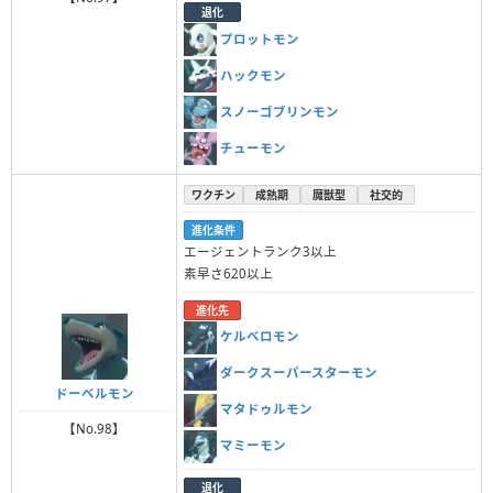
退化
プロットモン
ハックモン
スノーゴブリンモン
チューモン
ワクチン
成熟期
魔獣型
社交的
進化条件
エージェントランク3以上
素早さ620以上
進化先
ケルベロモン
ダークスーパースターモン
ドーベルモン
マタドゥルモン
【No.98】
マミーモン
退化