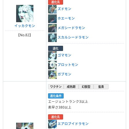
進化先
ズドモン
ホエーモン
イッカクモン
メガシードラモン
【No.82】
スカルシードラモン
退化
ゴマモン
プロットモン
ガブモン
ワクチン
成熟期
幻獣型
蛮勇
進化条件
エージェントランク3以上
素早さ380以上
進化先
エアロブイドラモン