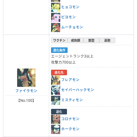
ヒョコモン
ピヨモン
ムーチョモン
ワクチン
成熟期
獣型
豪胆
進化条件
エージェントランク3以上
攻撃力700以上
進化先
フレアモン
セイバーハックモン
ファイラモン
ミスティモン
【No.100】
退化
コロナモン
ホークモン