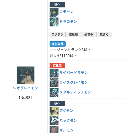
退化
コテモン
ドラコモン
ワクチン
成熟期
恐竜型
気さく
進化条件
エージェントランク3以上
最大HP1100以上
進化先
サイバードラモン
ライズグレイモン
ジオグレイモン
メタルティラノモン
【No.92】
退化
アグモン
ハックモン
ギルモン