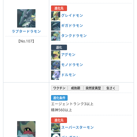
進化先
グレイドモン
ギガドラモン
ラプタードラモン
タンクドラモン
【No.107】
退化
アグモン
モノドラモン
ドルモン
ワクチン
成熟期
突然変異型
気さく
進化条件
エージェントランク3以上
精神560以上
進化先
スーパースターモン