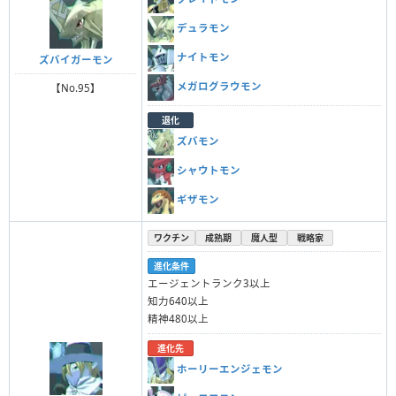
デュラモン
ナイトモン
ズバイガーモン
メガログラウモン
【No.95】
退化
ズバモン
シャウトモン
ギザモン
ワクチン
成熟期
魔人型
戦略家
進化条件
エージェントランク3以上
知力640以上
精神480以上
進化先
ホーリーエンジェモン