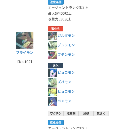
進化条件
エージェントランク3以上
最大SP400以上
攻撃力530以上
進化先
ガルダモン
デュラモン
ブライモン
ブテンモン
【No.102】
退化
ピョコモン
ズバモン
ヒョコモン
ペンモン
ワクチン
成熟期
鳥型
気さく
進化条件
エージェントランク3以上