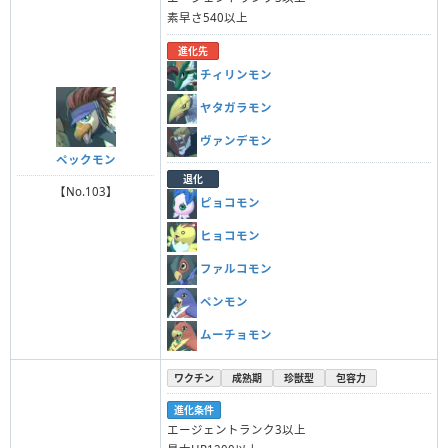
素早さ540以上
進化先
チィリンモン
ヤタガラモン
ヴァンデモン
ペックモン
退化
【No.103】
ピョコモン
ヒョコモン
ファルコモン
ペンモン
ムーチョモン
ワクチン
成熟期
珍獣型
包容力
進化条件
エージェントランク3以上