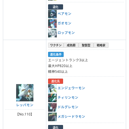
退化
ベアモン
ガオモン
ロップモン
ワクチン
成熟期
聖獣型
戦略家
進化条件
エージェントランク3以上
最大HP820以上
精神540以上
進化先
エンジェウーモン
チィリンモン
レッパモン
ドルグレモン
【No.110】
メガシードラモン
退化