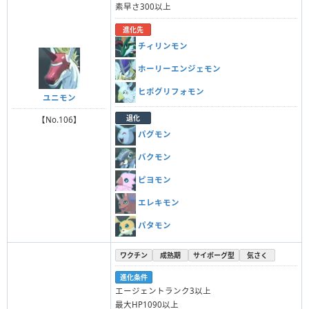
素早さ300以上
進化先
チィリンモン
ホーリーエンジェモン
ヒポグリフォモン
ユニモン
退化
【No.106】
パグモン
バクモン
ピヨモン
エレキモン
パタモン
ワクチン
成熟期
サイボーグ型
気さく
進化条件
エージェントランク3以上
最大HP1090以上