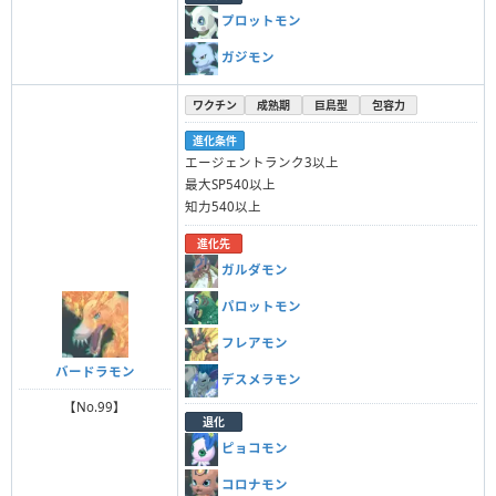
プロットモン
ガジモン
ワクチン
成熟期
巨鳥型
包容力
進化条件
エージェントランク3以上
最大SP540以上
知力540以上
進化先
ガルダモン
パロットモン
フレアモン
バードラモン
デスメラモン
【No.99】
退化
ピョコモン
コロナモン