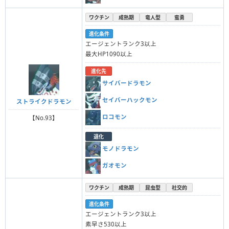
ワクチン
成熟期
竜人型
蛮勇
進化条件
エージェントランク3以上
最大HP1090以上
進化先
サイバードラモン
セイバーハックモン
ストライクドラモン
ロコモン
【No.93】
退化
モノドラモン
ガオモン
ワクチン
成熟期
昆虫型
社交的
進化条件
エージェントランク3以上
素早さ530以上