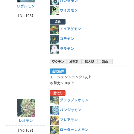
パンダモン
リボルモン
ワイズモン
【No.108】
退化
トイアグモン
コテモン
ララモン
ワクチン
成熟期
獣人型
熱血
進化条件
エージェントランク3以上
攻撃力510以上
進化先
グラップレオモン
パンジャモン
フレアモン
レオモン
ローダーレオモン
【No.109】