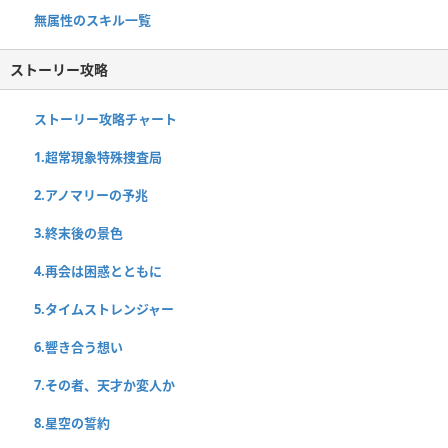
無属性のスキル一覧
ストーリー攻略
ストーリー攻略チャート
1.超常現象特殊捜査局
2.アノマリーの予兆
3.終末後の景色
4.再会は困惑とともに
5.タイムストレンジャー
6.響き合う想い
7.その者、天才か変人か
8.星空の誓約