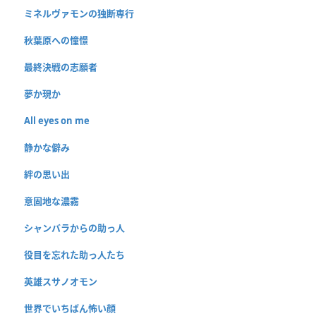
ミネルヴァモンの独断専行
秋葉原への憧憬
最終決戦の志願者
夢か現か
All eyes on me
静かな僻み
絆の思い出
意固地な濃霧
シャンバラからの助っ人
役目を忘れた助っ人たち
英雄スサノオモン
世界でいちばん怖い顔