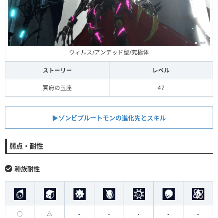
ウィルス/アンデッド型/究極体
ストーリー
レベル
冥府の玉座
47
▶︎ゾンビプルートモンの進化先とスキル
弱点・耐性
種族耐性
◯
△
-
-
-
-
-