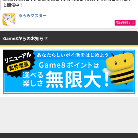
じ開催中！
るぅみマスター
事前登録くじ
Game8からのお知らせ