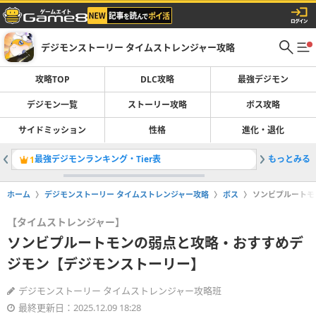
デジモンストーリー タイムストレンジャー攻略
攻略TOP
DLC攻略
最強デジモン
デジモン一覧
ストーリー攻略
ボス攻略
サイドミッション
性格
進化・退化
最強デジモンランキング・Tier表
もっとみる
登場デジ
1
2
ホーム
デジモンストーリー タイムストレンジャー攻略
ボス
ソンビプルートモ
【タイムストレンジャー】
ソンビプルートモンの弱点と攻略・おすすめデ
ジモン【デジモンストーリー】
デジモンストーリー タイムストレンジャー攻略班
最終更新日：2025.12.09 18:28