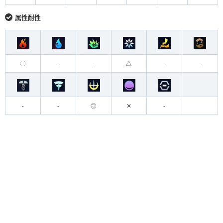
属性耐性
◯
-
-
△
-
-
-
-
◎
✕
-