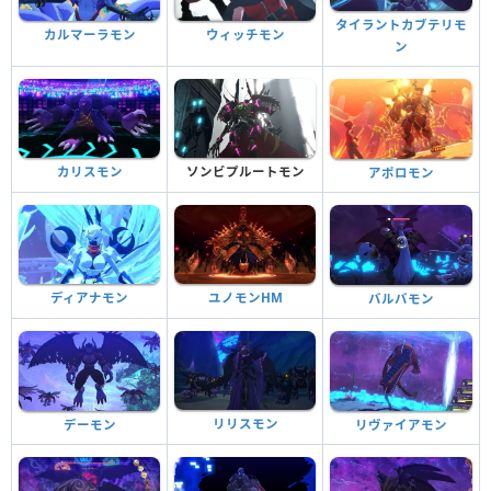
タイラントカブテリモ
カルマーラモン
ウィッチモン
ン
ソンビプルートモン
カリスモン
アポロモン
ディアナモン
ユノモンHM
バルバモン
リリスモン
デーモン
リヴァイアモン