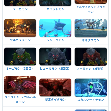
アルティメットブラキ
フーガモン
パロットモン
モン
ウルカヌスモン
シャークモン
オオクワモン
オーガモン（2回目）
ヒョーガモン（2回目）
フーガモン（2回目）
タイタモン+スカルバル
暴走タイタモン
スカルシードラモン
キモン