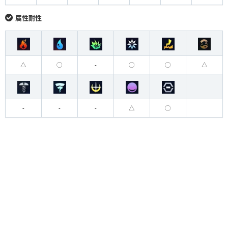
属性耐性
△
◯
-
◯
◯
△
-
-
-
△
◯