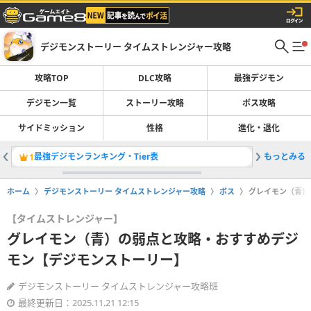
デジモンストーリー タイムストレンジャー攻略
攻略TOP
DLC攻略
最強デジモン
デジモン一覧
ストーリー攻略
ボス攻略
サイドミッション
性格
進化・退化
最強デジモンランキング・Tier表
もっとみる
登場デジ
1
2
ホーム
デジモンストーリー タイムストレンジャー攻略
ボス
グレイモン（青）
【タイムストレンジャー】
グレイモン（青）の弱点と攻略・おすすめデジ
モン【デジモンストーリー】
デジモンストーリー タイムストレンジャー攻略班
最終更新日：2025.11.21 12:15