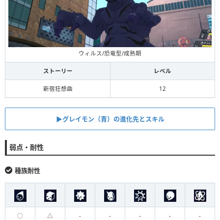
ウィルス/恐竜型/成熟期
ストーリー
レベル
新宿狂想曲
12
▶︎グレイモン（青）の進化先とスキル
弱点・耐性
種族耐性
◯
△
-
-
-
-
-