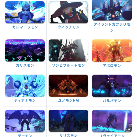
タイラントカブテリモ
カルマーラモン
ウィッチモン
ン
ソンビプルートモン
カリスモン
アポロモン
ディアナモン
ユノモンHM
バルバモン
リリスモン
デーモン
リヴァイアモン