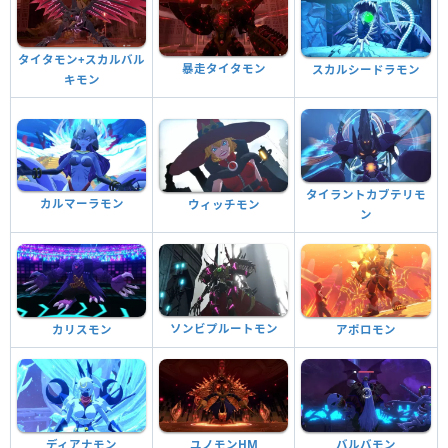
タイタモン+スカルバル
暴走タイタモン
スカルシードラモン
キモン
タイラントカブテリモ
カルマーラモン
ウィッチモン
ン
ソンビプルートモン
カリスモン
アポロモン
ディアナモン
ユノモンHM
バルバモン