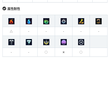
属性耐性
△
-
-
-
-
-
-
-
◯
✕
◯