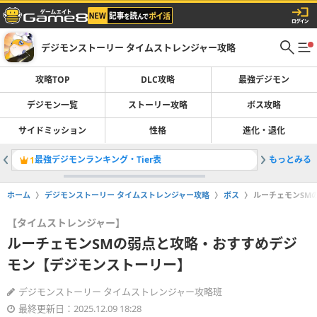
デジモンストーリー タイムストレンジャー攻略
攻略TOP
DLC攻略
最強デジモン
デジモン一覧
ストーリー攻略
ボス攻略
サイドミッション
性格
進化・退化
最強デジモンランキング・Tier表
もっとみる
登場デジ
1
2
ホーム
デジモンストーリー タイムストレンジャー攻略
ボス
ルーチェモンSM
【タイムストレンジャー】
ルーチェモンSMの弱点と攻略・おすすめデジ
モン【デジモンストーリー】
デジモンストーリー タイムストレンジャー攻略班
最終更新日：2025.12.09 18:28