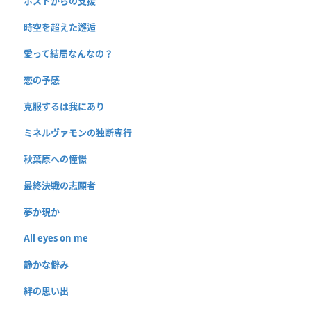
ホストからの支援
時空を超えた邂逅
愛って結局なんなの？
恋の予感
克服するは我にあり
ミネルヴァモンの独断専行
秋葉原への憧憬
最終決戦の志願者
夢か現か
All eyes on me
静かな僻み
絆の思い出