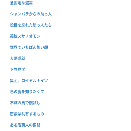
意固地な濃霧
シャンバラからの助っ人
役目を忘れた助っ人たち
英雄スサノオモン
世界でいちばん怖い顔
大願成就
下界見学
集え、ロイヤルナイツ
己の腕を知りたくて
不滅の馬で腕試し
密談は共有するもの
ある盾職人の奮闘