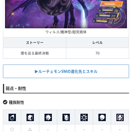
ウィルス/魔神型/超究極体
ストーリー
レベル
理を巡る最終決戦
70
▶︎ルーチェモンSMの進化先とスキル
弱点・耐性
種族耐性
◯
△
-
-
-
-
-