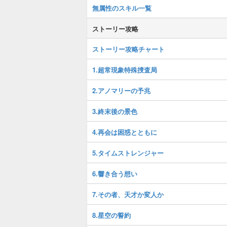
無属性のスキル一覧
ストーリー攻略
ストーリー攻略チャート
1.超常現象特殊捜査局
2.アノマリーの予兆
3.終末後の景色
4.再会は困惑とともに
5.タイムストレンジャー
6.響き合う想い
7.その者、天才か変人か
8.星空の誓約