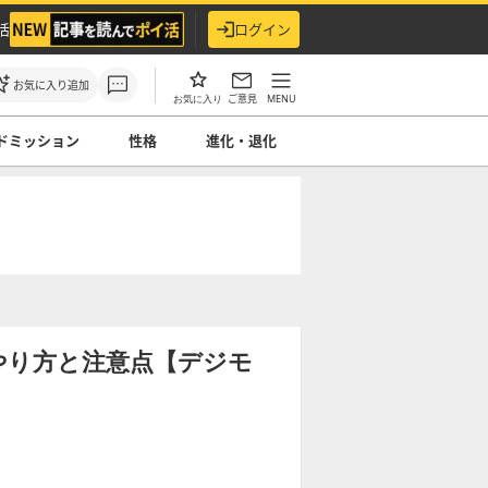
活
ログイン
お気に入り追加
ご意見
MENU
お気に入り
ドミッション
性格
進化・退化
やり方と注意点【デジモ