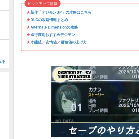
ピックアップ情報
★
新作「デジモンUP」の攻略はこちら
★
DLCの攻略情報まとめ
★
Alternate Dimensionの攻略
★
進行度別おすすめデジモン
★
／
／
才能値
友情値
蓄積値の上げ方
みる