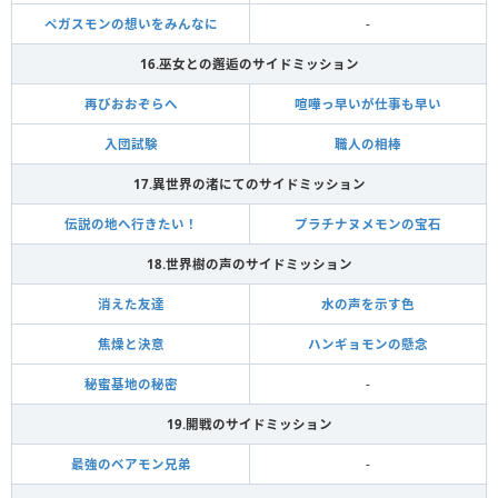
ペガスモンの想いをみんなに
-
16.巫女との邂逅のサイドミッション
再びおおぞらへ
喧嘩っ早いが仕事も早い
入団試験
職人の相棒
17.異世界の渚にてのサイドミッション
伝説の地へ行きたい！
プラチナヌメモンの宝石
18.世界樹の声のサイドミッション
消えた友達
水の声を示す色
焦燥と決意
ハンギョモンの懸念
秘蜜基地の秘密
-
19.開戦のサイドミッション
最強のベアモン兄弟
-