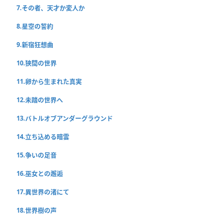
7.その者、天才か変人か
8.星空の誓約
9.新宿狂想曲
10.狭間の世界
11.卵から生まれた真実
12.未踏の世界へ
13.バトルオブアンダーグラウンド
14.立ち込める暗雲
15.争いの足音
16.巫女との邂逅
17.異世界の渚にて
18.世界樹の声