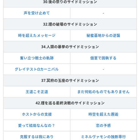
30.後の祭りのサイドミッション
声を受け止めて
-
32.理の破壊のサイドミッション
時を超えたメッセージ
秘蜜基地からの逆襲
34.人類の暴挙のサイドミッション
奮い立つ戦士の軌跡
個室で固執する
グレイテストΩカーニバル
-
37.冥府の玉座のサイドミッション
王道こそ正道
まだ何処のものでもありません
42.理を巡る最終決戦のサイドミッション
ホストからの支援
時空を超えた邂逅
愛って結局なんなの？
恋の予感
克服するは我にあり
ミネルヴァモンの独断専行