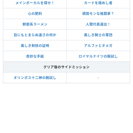
メインボーカルを探せ！
カードを極めし者
心の肥料
頑固モンな格闘家？
野郎系ラーメン
人間代表選出！
目にもとまらぬ速さの何か
美しき騎士の軍団
美しき剣技の証明
アルファとオメガ
奇妙な手紙
ロイヤルナイツの腕試し
クリア後のサイドミッション
オリンポス十二神の腕試し
-