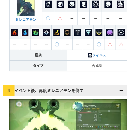
◯
△
ー
ー
ー
ー
ー
ミレニアモン
◯
◯
△
△
ー
ー
ー
ー
ー
ー
ー
種族
ウィルス
タイプ
合成型
4
イベント後、再度ミレニアモンを倒す