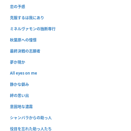
恋の予感
克服するは我にあり
ミネルヴァモンの独断専行
秋葉原への憧憬
最終決戦の志願者
夢か現か
All eyes on me
静かな僻み
絆の思い出
意固地な濃霧
シャンバラからの助っ人
役目を忘れた助っ人たち