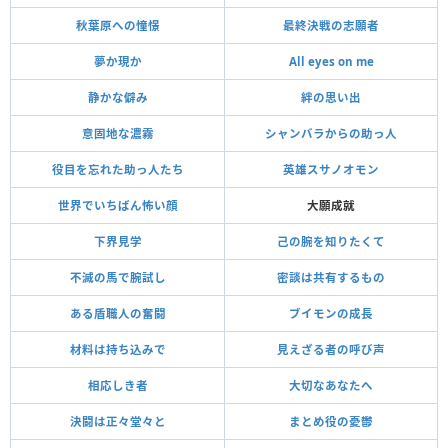
秋葉原への憧憬
最終決戦の志願者
夢か現か
All eyes on me
静かな僻み
絆の思い出
意固地な濃霧
シャンバラからの助っ人
役目を忘れた助っ人たち
英雄スサノオモン
世界でいちばん怖い顔
大願成就
下界見学
己の腕を知りたくて
不滅の馬で腕試し
密談は共有するもの
ある盾職人の奮闘
ブイモンの成長
材料は持ち込みで
見えざる者の呼び声
相応しき者
大切なあなたへ
決闘は正々堂々と
まとめ役の憂鬱