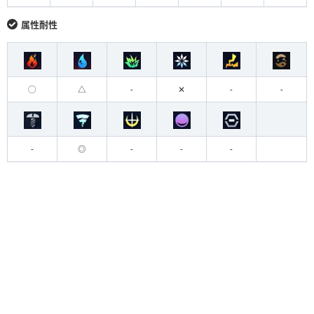
属性耐性
◯
△
-
✕
-
-
-
◎
-
-
-