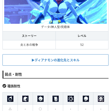
データ/神人型/究極体
ストーリー
レベル
炎と氷の戦争
52
▶︎ディアナモンの進化先とスキル
弱点・耐性
種族耐性
△
-
◯
-
-
-
-