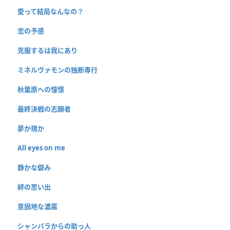
愛って結局なんなの？
恋の予感
克服するは我にあり
ミネルヴァモンの独断専行
秋葉原への憧憬
最終決戦の志願者
夢か現か
All eyes on me
静かな僻み
絆の思い出
意固地な濃霧
シャンバラからの助っ人