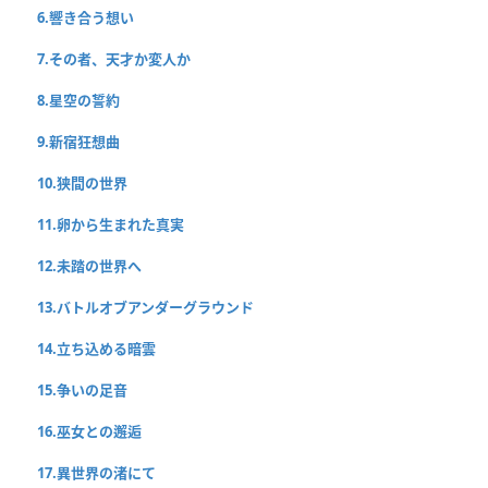
6.響き合う想い
7.その者、天才か変人か
8.星空の誓約
9.新宿狂想曲
10.狭間の世界
11.卵から生まれた真実
12.未踏の世界へ
13.バトルオブアンダーグラウンド
14.立ち込める暗雲
15.争いの足音
16.巫女との邂逅
17.異世界の渚にて