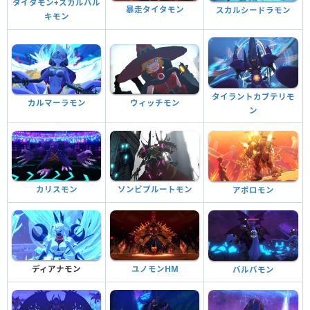
タイタモン+スカルバル
暴走タイタモン
スカルシードラモン
キモン
タイラントカブテリモ
カルマーラモン
ウィッチモン
ン
ソンビプルートモン
カリスモン
アポロモン
ディアナモン
ユノモンHM
バルバモン