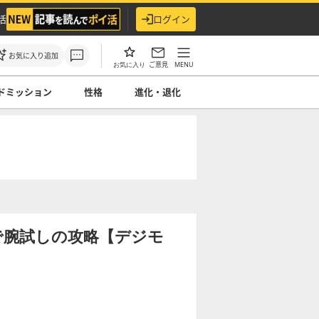
活
ログイン
お気に入り追加
ご意見
MENU
お気に入り
ドミッション
性格
進化・退化
で腕試しの攻略【デジモ