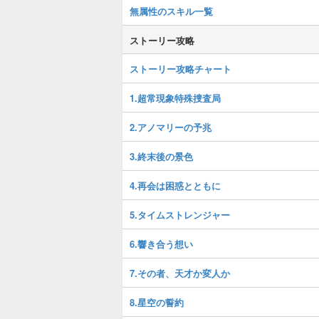
無属性のスキル一覧
ストーリー攻略
ストーリー攻略チャート
1.超常現象特殊捜査局
2.アノマリーの予兆
3.終末後の景色
4.再会は困惑とともに
5.タイムストレンジャー
6.響き合う想い
7.その者、天才か変人か
8.星空の誓約