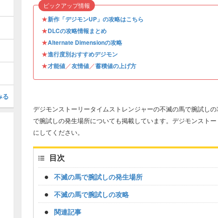
ピックアップ情報
★
新作「デジモンUP」の攻略はこちら
★
DLCの攻略情報まとめ
★
Alternate Dimensionの攻略
★
進行度別おすすめデジモン
★
／
／
才能値
友情値
蓄積値の上げ方
みる
デジモンストーリータイムストレンジャーの不滅の馬で腕試しの
で腕試しの発生場所についても掲載しています。デジモンストー
にしてください。
目次
不滅の馬で腕試しの発生場所
不滅の馬で腕試しの攻略
関連記事