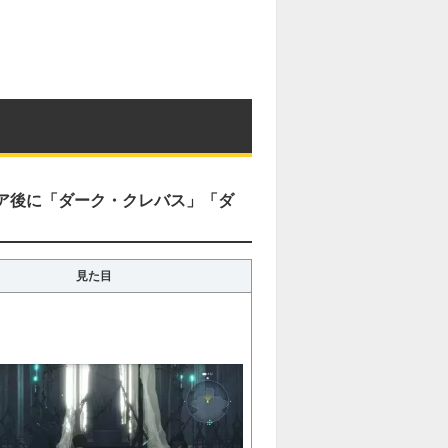
M
u
t
e
リア後に「ダーク・クレバス」「ダ
見た目