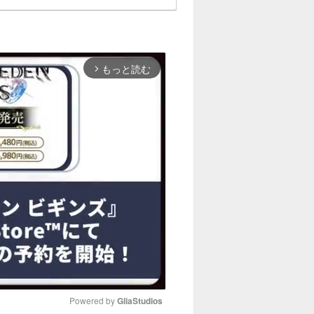
もっと読む
arrow_forward_ios
Powered by 
GliaStudios