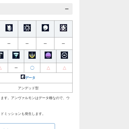
ー
ー
ー
ー
△
◯
△
△
ー
データ
アンデッド型
ります。アンヴァルモンはデータ種なので、ウ
イドミッションも発生します。