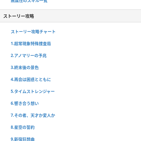
無属性のスキル一覧
ストーリー攻略
ストーリー攻略チャート
1.超常現象特殊捜査局
2.アノマリーの予兆
3.終末後の景色
4.再会は困惑とともに
5.タイムストレンジャー
6.響き合う想い
7.その者、天才か変人か
8.星空の誓約
9.新宿狂想曲