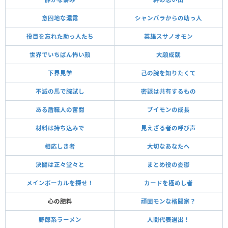
意固地な濃霧
シャンバラからの助っ人
役目を忘れた助っ人たち
英雄スサノオモン
世界でいちばん怖い顔
大願成就
下界見学
己の腕を知りたくて
不滅の馬で腕試し
密談は共有するもの
ある盾職人の奮闘
ブイモンの成長
材料は持ち込みで
見えざる者の呼び声
相応しき者
大切なあなたへ
決闘は正々堂々と
まとめ役の憂鬱
メインボーカルを探せ！
カードを極めし者
心の肥料
頑固モンな格闘家？
野郎系ラーメン
人間代表選出！