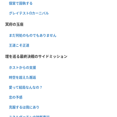
個室で固執する
グレイテストΩカーニバル
冥府の玉座
まだ何処のものでもありません
王道こそ正道
理を巡る最終決戦のサイドミッション
ホストからの支援
時空を超えた邂逅
愛って結局なんなの？
恋の予感
克服するは我にあり
ミネルヴァモンの独断専行