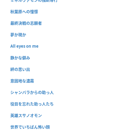
秋葉原への憧憬
最終決戦の志願者
夢か現か
All eyes on me
静かな僻み
絆の思い出
意固地な濃霧
シャンバラからの助っ人
役目を忘れた助っ人たち
英雄スサノオモン
世界でいちばん怖い顔