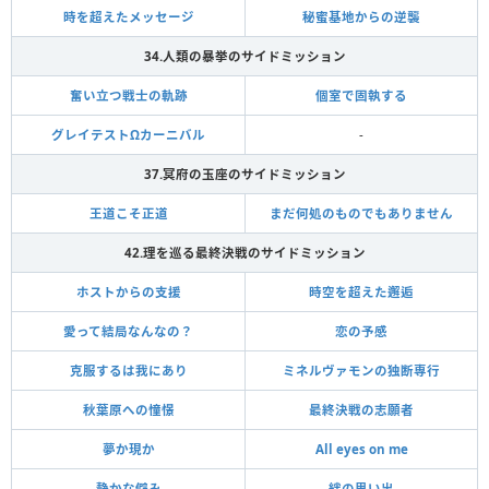
時を超えたメッセージ
秘蜜基地からの逆襲
34.人類の暴挙のサイドミッション
奮い立つ戦士の軌跡
個室で固執する
グレイテストΩカーニバル
-
37.冥府の玉座のサイドミッション
王道こそ正道
まだ何処のものでもありません
42.理を巡る最終決戦のサイドミッション
ホストからの支援
時空を超えた邂逅
愛って結局なんなの？
恋の予感
克服するは我にあり
ミネルヴァモンの独断専行
秋葉原への憧憬
最終決戦の志願者
夢か現か
All eyes on me
静かな僻み
絆の思い出