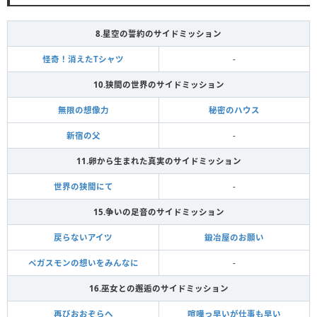
8.星空の誓約のサイドミッション
怪奇！消えたTシャツ
-
10.狭間の世界のサイドミッション
無限の想像力
秘密のハウス
新宿の父
-
11.卵から生まれた真実のサイドミッション
世界の狭間にて
-
15.争いの足音のサイドミッション
戻らないアイツ
鍛冶屋のお願い
ペガスモンの想いをみんなに
-
16.巫女との邂逅のサイドミッション
再びおおぞらへ
喧嘩っ早いが仕事も早い