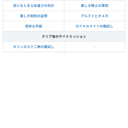
目にもとまらぬ速さの何か
美しき騎士の軍団
美しき剣技の証明
アルファとオメガ
奇妙な手紙
ロイヤルナイツの腕試し
クリア後のサイドミッション
オリンポス十二神の腕試し
-