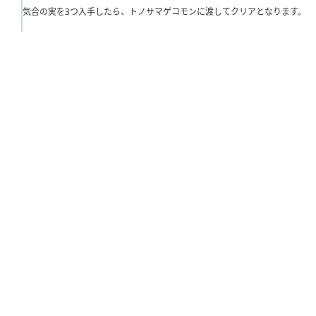
気合の実を3つ入手したら、トノサマゲコモンに渡してクリアとなります。