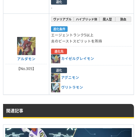
退化
-
ヴァリアブル
ハイブリッド体
魔人型
熱血
進化条件
エージェントランク5以上
炎のビーストスピリットを所持
進化先
カイゼルグレイモン
アルダモン
【No.305】
退化
アグニモン
ヴリトラモン
関連記事