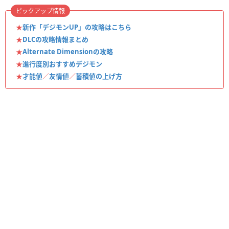
ピックアップ情報
★
新作「デジモンUP」の攻略はこちら
★
DLCの攻略情報まとめ
★
Alternate Dimensionの攻略
★
進行度別おすすめデジモン
★
才能値
／
友情値
／
蓄積値の上げ方