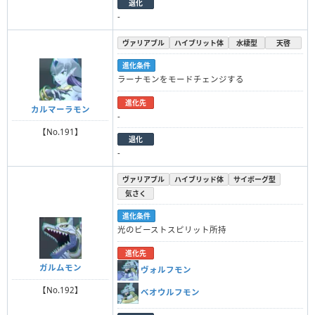
退化
-
ヴァリアブル
ハイブリット体
水棲型
天啓
進化条件
ラーナモンをモードチェンジする
進化先
カルマーラモン
-
【No.191】
退化
-
ヴァリアブル
ハイブリッド体
サイボーグ型
気さく
進化条件
光のビーストスピリット所持
進化先
ガルムモン
ヴォルフモン
【No.192】
ベオウルフモン