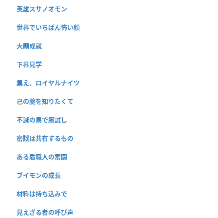
英雄スサノオモン
世界でいちばん怖い顔
大願成就
下界見学
集え、ロイヤルナイツ
己の腕を知りたくて
不滅の馬で腕試し
密談は共有するもの
ある盾職人の奮闘
ブイモンの成長
材料は持ち込みで
見えざる者の呼び声