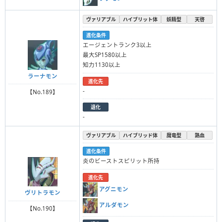
ヴァリアブル
ハイブリット体
妖精型
天啓
進化条件
エージェントランク3以上
最大SP1580以上
知力1130以上
ラーナモン
進化先
-
【No.189】
退化
-
ヴァリアブル
ハイブリッド体
魔竜型
熱血
進化条件
炎のビーストスピリット所持
進化先
アグニモン
ヴリトラモン
アルダモン
【No.190】