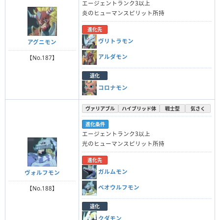
エージェントランク3以上
炎のヒューマンスピリット所持
進化先
ヴリトラモン
アグニモン
アルダモン
【No.187】
退化
コロナモン
ヴァリアブル
ハイブリッド体
戦士型
気さく
進化条件
エージェントランク3以上
光のヒューマンスピリット所持
進化先
ガルムモン
ヴォルフモン
ベオウルフモン
【No.188】
退化
クダモン