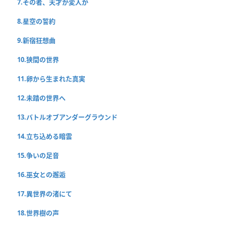
7.その者、天才か変人か
8.星空の誓約
9.新宿狂想曲
10.狭間の世界
11.卵から生まれた真実
12.未踏の世界へ
13.バトルオブアンダーグラウンド
14.立ち込める暗雲
15.争いの足音
16.巫女との邂逅
17.異世界の渚にて
18.世界樹の声