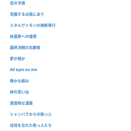
恋の予感
克服するは我にあり
ミネルヴァモンの独断専行
秋葉原への憧憬
最終決戦の志願者
夢か現か
All eyes on me
静かな僻み
絆の思い出
意固地な濃霧
シャンバラからの助っ人
役目を忘れた助っ人たち