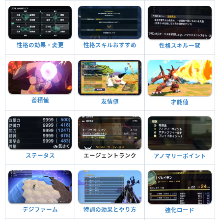
性格の効果・変更
性格スキルおすすめ
性格スキル一覧
蓄積値
友情値
才能値
ステータス
エージェントランク
アノマリーポイント
デジファーム
特訓の効果とやり方
強化ロード