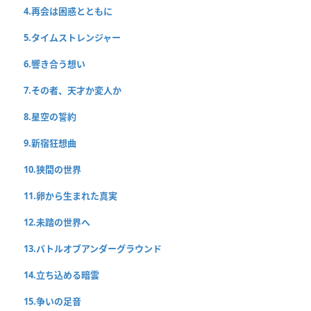
4.再会は困惑とともに
5.タイムストレンジャー
6.響き合う想い
7.その者、天才か変人か
8.星空の誓約
9.新宿狂想曲
10.狭間の世界
11.卵から生まれた真実
12.未踏の世界へ
13.バトルオブアンダーグラウンド
14.立ち込める暗雲
15.争いの足音