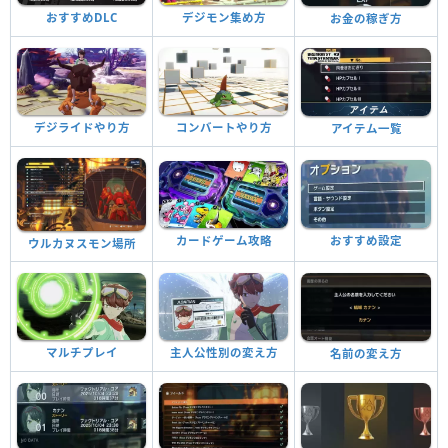
おすすめDLC
デジモン集め方
お金の稼ぎ方
デジライドやり方
コンバートやり方
アイテム一覧
おすすめ設定
カードゲーム攻略
ウルカヌスモン場所
マルチプレイ
主人公性別の変え方
名前の変え方