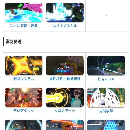
-
スキル習得・継承
おすすめスキル
戦闘関連
戦闘システム
属性相性・種族相性
ヒョッコリ
デジアタック
クロスアーツ
先制攻撃