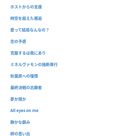
ホストからの支援
時空を超えた邂逅
愛って結局なんなの？
恋の予感
克服するは我にあり
ミネルヴァモンの独断専行
秋葉原への憧憬
最終決戦の志願者
夢か現か
All eyes on me
静かな僻み
絆の思い出