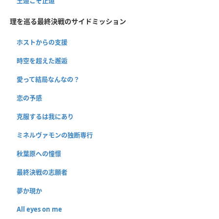
王道こそ正道
理を巡る最終決戦のサイドミッション
ホストからの支援
時空を超えた邂逅
愛って結局なんなの？
恋の予感
克服するは我にあり
ミネルヴァモンの独断専行
秋葉原への憧憬
最終決戦の志願者
夢か現か
All eyes on me