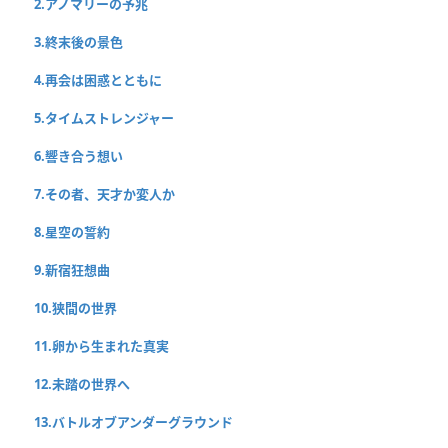
2.アノマリーの予兆
3.終末後の景色
4.再会は困惑とともに
5.タイムストレンジャー
6.響き合う想い
7.その者、天才か変人か
8.星空の誓約
9.新宿狂想曲
10.狭間の世界
11.卵から生まれた真実
12.未踏の世界へ
13.バトルオブアンダーグラウンド