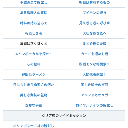
不滅の馬で腕試し
密談は共有するもの
ある盾職人の奮闘
ブイモンの成長
材料は持ち込みで
見えざる者の呼び声
相応しき者
大切なあなたへ
決闘は正々堂々と
まとめ役の憂鬱
メインボーカルを探せ！
カードを極めし者
心の肥料
頑固モンな格闘家？
野郎系ラーメン
人間代表選出！
目にもとまらぬ速さの何か
美しき騎士の軍団
美しき剣技の証明
アルファとオメガ
奇妙な手紙
ロイヤルナイツの腕試し
クリア後のサイドミッション
オリンポス十二神の腕試し
-