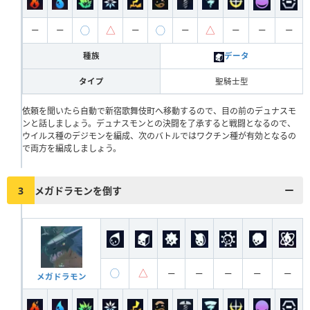
◯
△
◯
△
ー
ー
ー
ー
ー
ー
ー
種族
データ
タイプ
聖騎士型
依頼を聞いたら自動で新宿歌舞伎町へ移動するので、目の前のデュナスモ
ンと話しましょう。デュナスモンとの決闘を了承すると戦闘となるので、
ウイルス種のデジモンを編成、次のバトルではワクチン種が有効となるの
で両方を編成しましょう。
3
メガドラモンを倒す
◯
△
ー
ー
ー
ー
ー
メガドラモン