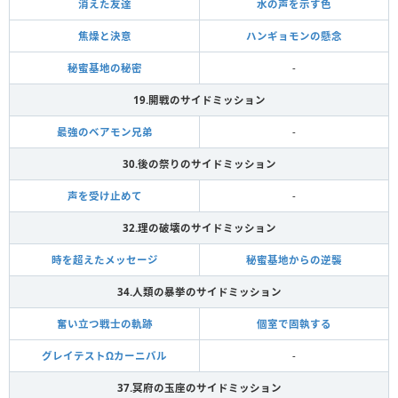
消えた友達
水の声を示す色
焦燥と決意
ハンギョモンの懸念
秘蜜基地の秘密
-
19.開戦のサイドミッション
最強のベアモン兄弟
-
30.後の祭りのサイドミッション
声を受け止めて
-
32.理の破壊のサイドミッション
時を超えたメッセージ
秘蜜基地からの逆襲
34.人類の暴挙のサイドミッション
奮い立つ戦士の軌跡
個室で固執する
グレイテストΩカーニバル
-
37.冥府の玉座のサイドミッション