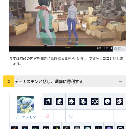
拡大
まずは依頼の内容を聞きに御園探偵事務所（現代）で鷺坂ヒロコと話しま
しょう。
2
デュナスモンと話し、戦闘に勝利する
△
◯
ー
ー
ー
ー
ー
デュナスモン