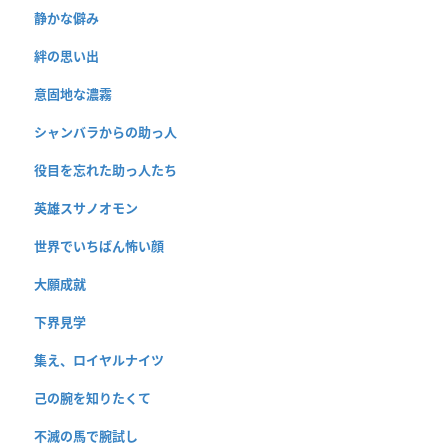
静かな僻み
絆の思い出
意固地な濃霧
シャンバラからの助っ人
役目を忘れた助っ人たち
英雄スサノオモン
世界でいちばん怖い顔
大願成就
下界見学
集え、ロイヤルナイツ
己の腕を知りたくて
不滅の馬で腕試し