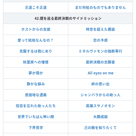
王道こそ正道
まだ何処のものでもありません
42.理を巡る最終決戦のサイドミッション
ホストからの支援
時空を超えた邂逅
愛って結局なんなの？
恋の予感
克服するは我にあり
ミネルヴァモンの独断専行
秋葉原への憧憬
最終決戦の志願者
夢か現か
All eyes on me
静かな僻み
絆の思い出
意固地な濃霧
シャンバラからの助っ人
役目を忘れた助っ人たち
英雄スサノオモン
世界でいちばん怖い顔
大願成就
下界見学
己の腕を知りたくて