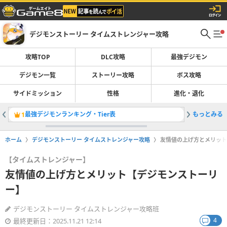
デジモンストーリー タイムストレンジャー攻略
攻略TOP
DLC攻略
最強デジモン
デジモン一覧
ストーリー攻略
ボス攻略
サイドミッション
性格
進化・退化
最強デジモンランキング・Tier表
もっとみる
登場デジ
1
2
ホーム
デジモンストーリー タイムストレンジャー攻略
友情値の上げ方とメリット
【タイムストレンジャー】
友情値の上げ方とメリット【デジモンストーリ
ー】
デジモンストーリー タイムストレンジャー攻略班
4
最終更新日：2025.11.21 12:14