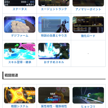
ステータス
エージェントランク
アノマリーポイント
デジファーム
特訓の効果とやり方
強化ロード
-
スキル習得・継承
おすすめスキル
戦闘関連
戦闘システム
属性相性・種族相性
ヒョッコリ