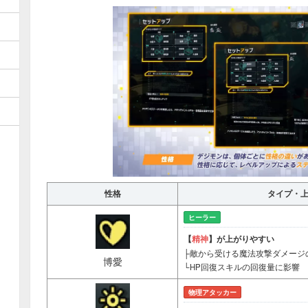
性格
タイプ・
ヒーラー
【
精神
】が上がりやすい
├敵から受ける魔法攻撃ダメージ
博愛
└HP回復スキルの回復量に影響
物理アタッカー