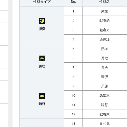
性格タイプ
No.
性格名
1
慈愛
2
献身的
博愛
3
包容力
4
過保護
5
熱血
6
勇敢
勇壮
7
蛮勇
8
豪胆
9
天啓
10
悪知恵
知啓
11
聡慧
12
戦略家
13
日和見