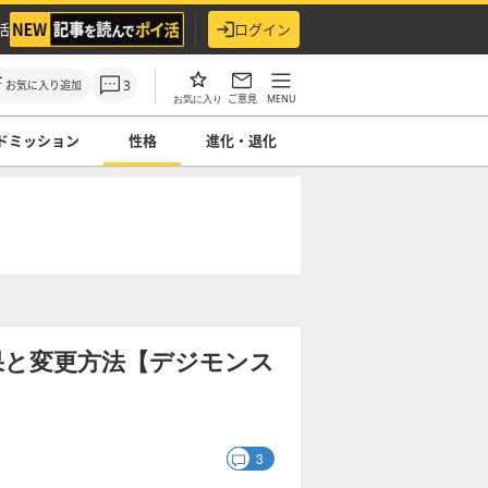
活
ログイン
3
お気に入り追加
ご意見
MENU
お気に入り
ドミッション
性格
進化・退化
果と変更方法【デジモンス
3