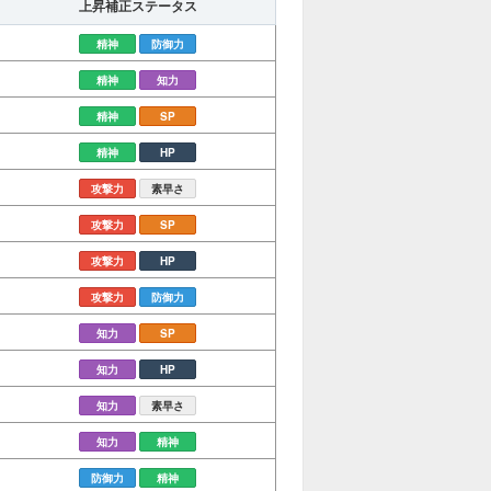
上昇補正ステータス
精神
防御力
精神
知力
精神
SP
精神
HP
攻撃力
素早さ
攻撃力
SP
攻撃力
HP
攻撃力
防御力
知力
SP
知力
HP
知力
素早さ
知力
精神
防御力
精神