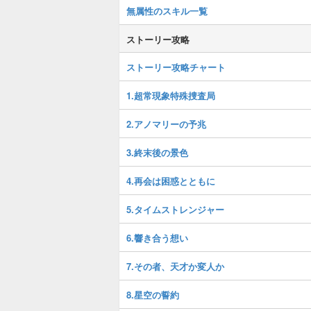
無属性のスキル一覧
ストーリー攻略
ストーリー攻略チャート
1.超常現象特殊捜査局
2.アノマリーの予兆
3.終末後の景色
4.再会は困惑とともに
5.タイムストレンジャー
6.響き合う想い
7.その者、天才か変人か
8.星空の誓約