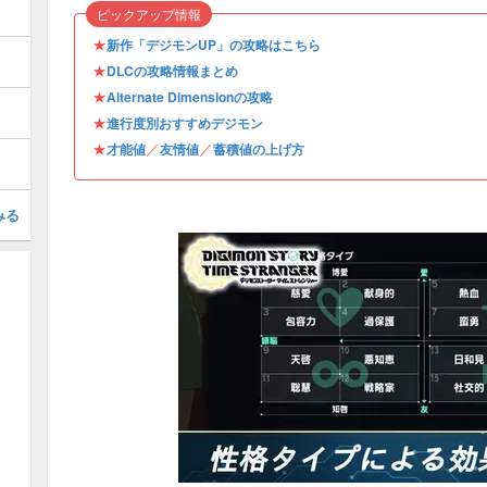
ピックアップ情報
★
新作「デジモンUP」の攻略はこちら
★
DLCの攻略情報まとめ
★
Alternate Dimensionの攻略
★
進行度別おすすめデジモン
★
／
／
才能値
友情値
蓄積値の上げ方
みる