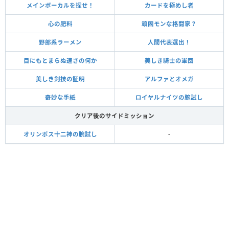
メインボーカルを探せ！
カードを極めし者
心の肥料
頑固モンな格闘家？
野郎系ラーメン
人間代表選出！
目にもとまらぬ速さの何か
美しき騎士の軍団
美しき剣技の証明
アルファとオメガ
奇妙な手紙
ロイヤルナイツの腕試し
クリア後のサイドミッション
オリンポス十二神の腕試し
-