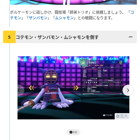
ボルケーモンに話しかけ、闘技場「師弟トリオ」に挑戦しましょう。 「
コ
テモン
」「
ザンバモン
」「
ムシャモン
」との戦闘になります。
5
コテモン・ザンバモン・ムシャモンを倒す
拡大