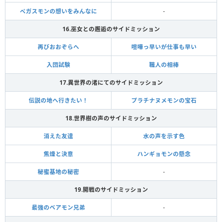
ペガスモンの想いをみんなに
-
16.巫女との邂逅のサイドミッション
再びおおぞらへ
喧嘩っ早いが仕事も早い
入団試験
職人の相棒
17.異世界の渚にてのサイドミッション
伝説の地へ行きたい！
プラチナヌメモンの宝石
18.世界樹の声のサイドミッション
消えた友達
水の声を示す色
焦燥と決意
ハンギョモンの懸念
秘蜜基地の秘密
-
19.開戦のサイドミッション
最強のベアモン兄弟
-