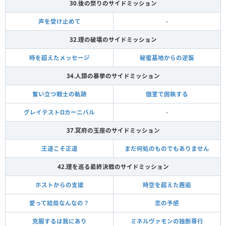
30.後の祭りのサイドミッション
声を受け止めて
-
32.理の破壊のサイドミッション
時を超えたメッセージ
秘蜜基地からの逆襲
34.人類の暴挙のサイドミッション
奮い立つ戦士の軌跡
個室で固執する
グレイテストΩカーニバル
-
37.冥府の玉座のサイドミッション
王道こそ正道
まだ何処のものでもありません
42.理を巡る最終決戦のサイドミッション
ホストからの支援
時空を超えた邂逅
愛って結局なんなの？
恋の予感
克服するは我にあり
ミネルヴァモンの独断専行