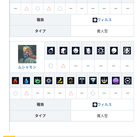
△
◯
△
◯
ー
ー
ー
ー
ー
ー
ー
種族
ウィルス
タイプ
魔人型
◯
△
ー
ー
ー
ー
ー
ムシャモン
◯
△
△
◯
ー
ー
ー
ー
ー
ー
ー
種族
ウィルス
タイプ
魔人型