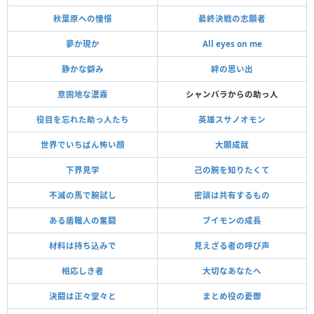
秋葉原への憧憬
最終決戦の志願者
夢か現か
All eyes on me
静かな僻み
絆の思い出
意固地な濃霧
シャンバラからの助っ人
役目を忘れた助っ人たち
英雄スサノオモン
世界でいちばん怖い顔
大願成就
下界見学
己の腕を知りたくて
不滅の馬で腕試し
密談は共有するもの
ある盾職人の奮闘
ブイモンの成長
材料は持ち込みで
見えざる者の呼び声
相応しき者
大切なあなたへ
決闘は正々堂々と
まとめ役の憂鬱