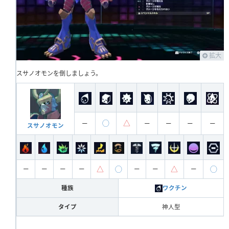
拡大
スサノオモンを倒しましょう。
◯
△
ー
ー
ー
ー
ー
スサノオモン
△
◯
△
◯
ー
ー
ー
ー
ー
ー
ー
種族
ワクチン
タイプ
神人型