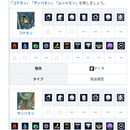
「
コテモン
」「
ザンバモン
」「
ムシャモン
」を倒しましょう。
△
◯
ー
ー
ー
ー
ー
コテモン
△
◯
△
◯
ー
ー
ー
ー
ー
ー
ー
種族
データ
タイプ
爬虫類型
◯
△
ー
ー
ー
ー
ー
ザンバモン