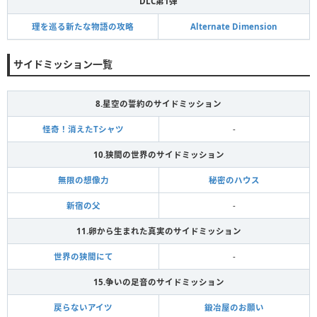
DLC第1弾
理を巡る新たな物語の攻略
Alternate Dimension
サイドミッション一覧
8.星空の誓約のサイドミッション
怪奇！消えたTシャツ
-
10.狭間の世界のサイドミッション
無限の想像力
秘密のハウス
新宿の父
-
11.卵から生まれた真実のサイドミッション
世界の狭間にて
-
15.争いの足音のサイドミッション
戻らないアイツ
鍛冶屋のお願い