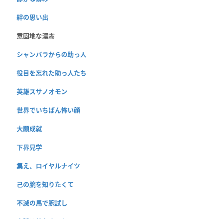
絆の思い出
意固地な濃霧
シャンバラからの助っ人
役目を忘れた助っ人たち
英雄スサノオモン
世界でいちばん怖い顔
大願成就
下界見学
集え、ロイヤルナイツ
己の腕を知りたくて
不滅の馬で腕試し