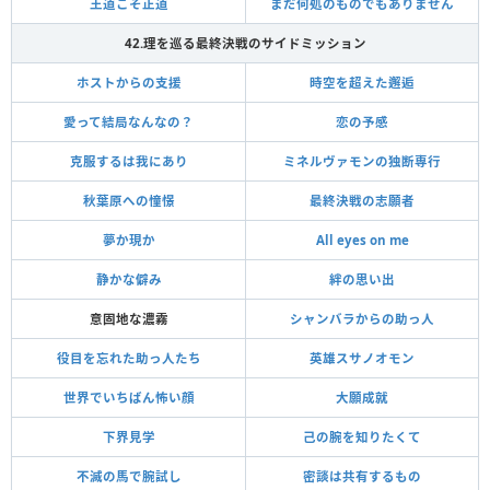
王道こそ正道
まだ何処のものでもありません
42.理を巡る最終決戦のサイドミッション
ホストからの支援
時空を超えた邂逅
愛って結局なんなの？
恋の予感
克服するは我にあり
ミネルヴァモンの独断専行
秋葉原への憧憬
最終決戦の志願者
夢か現か
All eyes on me
静かな僻み
絆の思い出
意固地な濃霧
シャンバラからの助っ人
役目を忘れた助っ人たち
英雄スサノオモン
世界でいちばん怖い顔
大願成就
下界見学
己の腕を知りたくて
不滅の馬で腕試し
密談は共有するもの