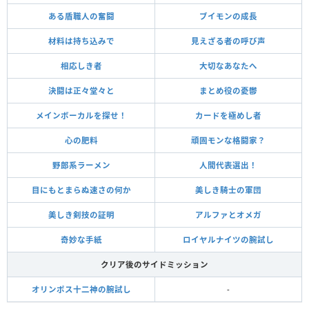
ある盾職人の奮闘
ブイモンの成長
材料は持ち込みで
見えざる者の呼び声
相応しき者
大切なあなたへ
決闘は正々堂々と
まとめ役の憂鬱
メインボーカルを探せ！
カードを極めし者
心の肥料
頑固モンな格闘家？
野郎系ラーメン
人間代表選出！
目にもとまらぬ速さの何か
美しき騎士の軍団
美しき剣技の証明
アルファとオメガ
奇妙な手紙
ロイヤルナイツの腕試し
クリア後のサイドミッション
オリンポス十二神の腕試し
-