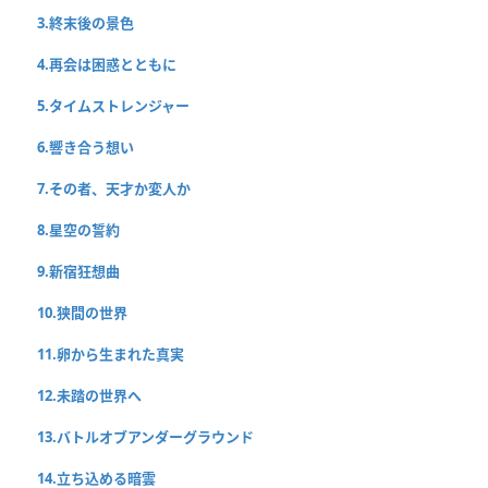
3.終末後の景色
4.再会は困惑とともに
5.タイムストレンジャー
6.響き合う想い
7.その者、天才か変人か
8.星空の誓約
9.新宿狂想曲
10.狭間の世界
11.卵から生まれた真実
12.未踏の世界へ
13.バトルオブアンダーグラウンド
14.立ち込める暗雲