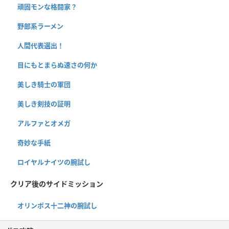
頑固モンな格闘家？
野郎系ラーメン
人間代表選出！
目にもとまらぬ速さの何か
美しき騎士の軍団
美しき剣技の証明
アルファとオメガ
奇妙な手紙
ロイヤルナイツの腕試し
クリア後のサイドミッション
オリンポス十二神の腕試し