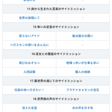
11.卵から生まれた真実のサイドミッション
世界の狭間にて
-
15.争いの足音のサイドミッション
戻らないアイツ
鍛冶屋のお願い
ペガスモンの想いをみんなに
-
16.巫女との邂逅のサイドミッション
再びおおぞらへ
喧嘩っ早いが仕事も早い
入団試験
職人の相棒
17.異世界の渚にてのサイドミッション
伝説の地へ行きたい！
プラチナヌメモンの宝石
18.世界樹の声のサイドミッション
消えた友達
水の声を示す色