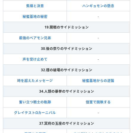
焦燥と決意
ハンギョモンの懸念
秘蜜基地の秘密
-
19.開戦のサイドミッション
最強のベアモン兄弟
-
30.後の祭りのサイドミッション
声を受け止めて
-
32.理の破壊のサイドミッション
時を超えたメッセージ
秘蜜基地からの逆襲
34.人類の暴挙のサイドミッション
奮い立つ戦士の軌跡
個室で固執する
グレイテストΩカーニバル
-
37.冥府の玉座のサイドミッション