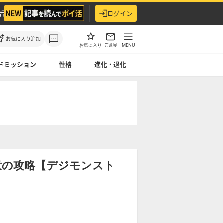
活
ログイン
お気に入り追加
ご意見
MENU
お気に入り
ドミッション
性格
進化・退化
意の攻略【デジモンスト