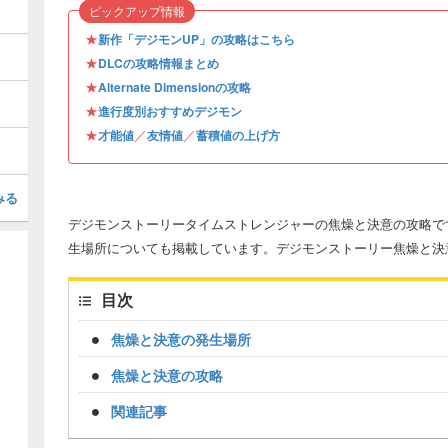
ピックアップ情報
★
新作「デジモンUP」の攻略はこちら
★
DLCの攻略情報まとめ
★
Alternate Dimensionの攻略
★
進行度別おすすめデジモン
★
／
／
才能値
友情値
蓄積値の上げ方
みる
デジモンストーリータイムストレンジャーの焦燥と決意の攻略で
生場所についても掲載しています。デジモンストーリー焦燥と決
目次
焦燥と決意の発生場所
焦燥と決意の攻略
関連記事