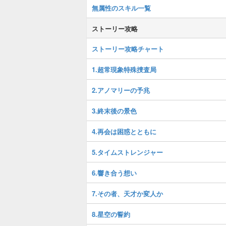
無属性のスキル一覧
ストーリー攻略
ストーリー攻略チャート
1.超常現象特殊捜査局
2.アノマリーの予兆
3.終末後の景色
4.再会は困惑とともに
5.タイムストレンジャー
6.響き合う想い
7.その者、天才か変人か
8.星空の誓約