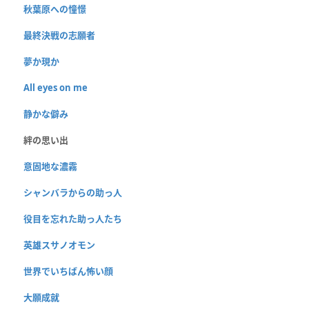
秋葉原への憧憬
最終決戦の志願者
夢か現か
All eyes on me
静かな僻み
絆の思い出
意固地な濃霧
シャンバラからの助っ人
役目を忘れた助っ人たち
英雄スサノオモン
世界でいちばん怖い顔
大願成就