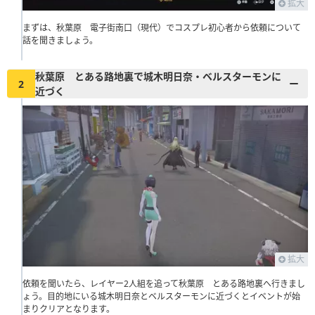
拡大
まずは、秋葉原 電子街南口（現代）でコスプレ初心者から依頼について
話を聞きましょう。
秋葉原 とある路地裏で城木明日奈・ベルスターモンに
2
近づく
拡大
依頼を聞いたら、レイヤー2人組を追って秋葉原 とある路地裏へ行きまし
ょう。目的地にいる城木明日奈とベルスターモンに近づくとイベントが始
まりクリアとなります。