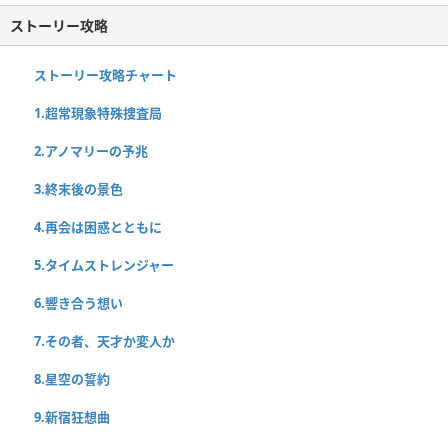
ストーリー攻略
ストーリー攻略チャート
1.超常現象特殊捜査局
2.アノマリーの予兆
3.終末後の景色
4.再会は困惑とともに
5.タイムストレンジャー
6.響き合う想い
7.その者、天才か変人か
8.星空の誓約
9.新宿狂想曲