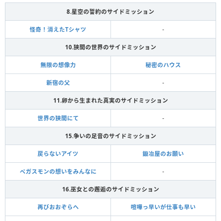
8.星空の誓約のサイドミッション
怪奇！消えたTシャツ
-
10.狭間の世界のサイドミッション
無限の想像力
秘密のハウス
新宿の父
-
11.卵から生まれた真実のサイドミッション
世界の狭間にて
-
15.争いの足音のサイドミッション
戻らないアイツ
鍛冶屋のお願い
ペガスモンの想いをみんなに
-
16.巫女との邂逅のサイドミッション
再びおおぞらへ
喧嘩っ早いが仕事も早い