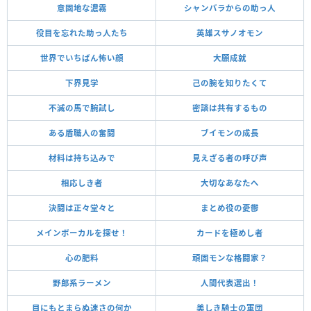
意固地な濃霧
シャンバラからの助っ人
役目を忘れた助っ人たち
英雄スサノオモン
世界でいちばん怖い顔
大願成就
下界見学
己の腕を知りたくて
不滅の馬で腕試し
密談は共有するもの
ある盾職人の奮闘
ブイモンの成長
材料は持ち込みで
見えざる者の呼び声
相応しき者
大切なあなたへ
決闘は正々堂々と
まとめ役の憂鬱
メインボーカルを探せ！
カードを極めし者
心の肥料
頑固モンな格闘家？
野郎系ラーメン
人間代表選出！
目にもとまらぬ速さの何か
美しき騎士の軍団