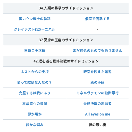
34.人類の暴挙のサイドミッション
奮い立つ戦士の軌跡
個室で固執する
グレイテストΩカーニバル
-
37.冥府の玉座のサイドミッション
王道こそ正道
まだ何処のものでもありません
42.理を巡る最終決戦のサイドミッション
ホストからの支援
時空を超えた邂逅
愛って結局なんなの？
恋の予感
克服するは我にあり
ミネルヴァモンの独断専行
秋葉原への憧憬
最終決戦の志願者
夢か現か
All eyes on me
静かな僻み
絆の思い出