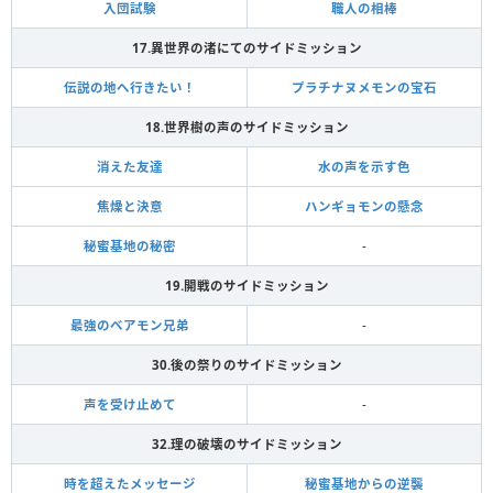
入団試験
職人の相棒
17.異世界の渚にてのサイドミッション
伝説の地へ行きたい！
プラチナヌメモンの宝石
18.世界樹の声のサイドミッション
消えた友達
水の声を示す色
焦燥と決意
ハンギョモンの懸念
秘蜜基地の秘密
-
19.開戦のサイドミッション
最強のベアモン兄弟
-
30.後の祭りのサイドミッション
声を受け止めて
-
32.理の破壊のサイドミッション
時を超えたメッセージ
秘蜜基地からの逆襲