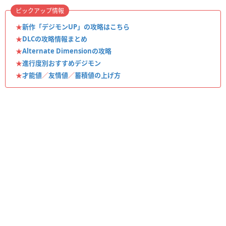
ピックアップ情報
★
新作「デジモンUP」の攻略はこちら
★
DLCの攻略情報まとめ
★
Alternate Dimensionの攻略
★
進行度別おすすめデジモン
★
才能値
／
友情値
／
蓄積値の上げ方