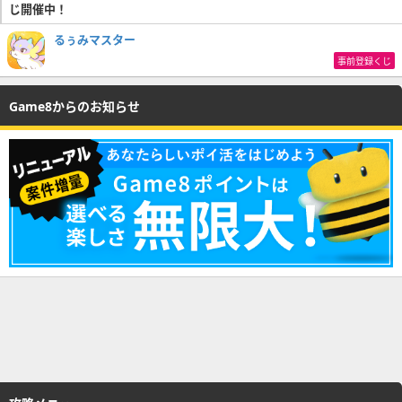
じ開催中！
るぅみマスター
事前登録くじ
Game8からのお知らせ