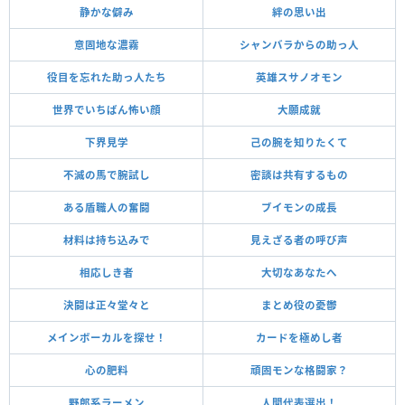
静かな僻み
絆の思い出
意固地な濃霧
シャンバラからの助っ人
役目を忘れた助っ人たち
英雄スサノオモン
世界でいちばん怖い顔
大願成就
下界見学
己の腕を知りたくて
不滅の馬で腕試し
密談は共有するもの
ある盾職人の奮闘
ブイモンの成長
材料は持ち込みで
見えざる者の呼び声
相応しき者
大切なあなたへ
決闘は正々堂々と
まとめ役の憂鬱
メインボーカルを探せ！
カードを極めし者
心の肥料
頑固モンな格闘家？
野郎系ラーメン
人間代表選出！