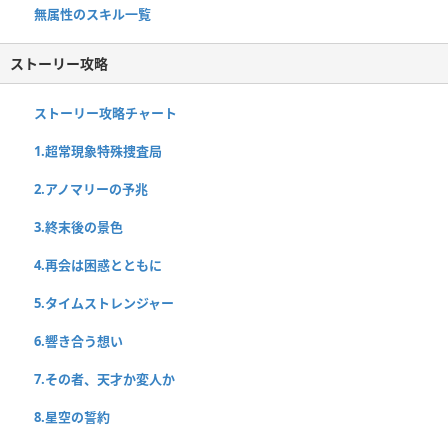
無属性のスキル一覧
ストーリー攻略
ストーリー攻略チャート
1.超常現象特殊捜査局
2.アノマリーの予兆
3.終末後の景色
4.再会は困惑とともに
5.タイムストレンジャー
6.響き合う想い
7.その者、天才か変人か
8.星空の誓約