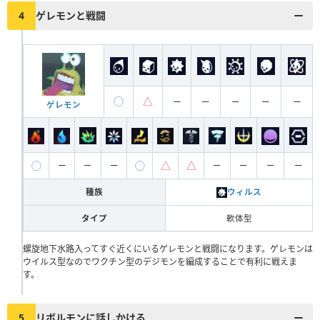
4
ゲレモンと戦闘
◯
△
ー
ー
ー
ー
ー
ゲレモン
◯
◯
△
△
ー
ー
ー
ー
ー
ー
ー
種族
ウィルス
タイプ
軟体型
螺旋地下水路入ってすぐ近くにいるゲレモンと戦闘になります。ゲレモンは
ウイルス型なのでワクチン型のデジモンを編成することで有利に戦えま
す。
5
リボルモンに話しかける