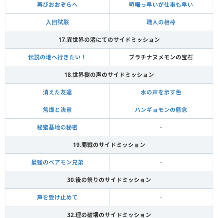
再びおおぞらへ
喧嘩っ早いが仕事も早い
入団試験
職人の相棒
17.異世界の渚にてのサイドミッション
伝説の地へ行きたい！
プラチナヌメモンの宝石
18.世界樹の声のサイドミッション
消えた友達
水の声を示す色
焦燥と決意
ハンギョモンの懸念
秘蜜基地の秘密
-
19.開戦のサイドミッション
最強のベアモン兄弟
-
30.後の祭りのサイドミッション
声を受け止めて
-
32.理の破壊のサイドミッション