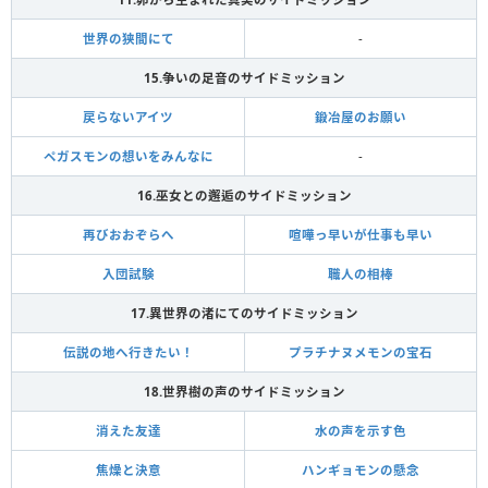
世界の狭間にて
-
15.争いの足音のサイドミッション
戻らないアイツ
鍛冶屋のお願い
ペガスモンの想いをみんなに
-
16.巫女との邂逅のサイドミッション
再びおおぞらへ
喧嘩っ早いが仕事も早い
入団試験
職人の相棒
17.異世界の渚にてのサイドミッション
伝説の地へ行きたい！
プラチナヌメモンの宝石
18.世界樹の声のサイドミッション
消えた友達
水の声を示す色
焦燥と決意
ハンギョモンの懸念