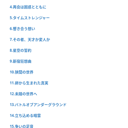
4.再会は困惑とともに
5.タイムストレンジャー
6.響き合う想い
7.その者、天才か変人か
8.星空の誓約
9.新宿狂想曲
10.狭間の世界
11.卵から生まれた真実
12.未踏の世界へ
13.バトルオブアンダーグラウンド
14.立ち込める暗雲
15.争いの足音