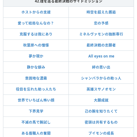
42.理を巡る最終決戦のサイドミッション
ホストからの支援
時空を超えた邂逅
愛って結局なんなの？
恋の予感
克服するは我にあり
ミネルヴァモンの独断専行
秋葉原への憧憬
最終決戦の志願者
夢か現か
All eyes on me
静かな僻み
絆の思い出
意固地な濃霧
シャンバラからの助っ人
役目を忘れた助っ人たち
英雄スサノオモン
世界でいちばん怖い顔
大願成就
下界見学
己の腕を知りたくて
不滅の馬で腕試し
密談は共有するもの
ある盾職人の奮闘
ブイモンの成長