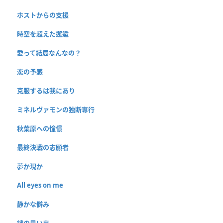
ホストからの支援
時空を超えた邂逅
愛って結局なんなの？
恋の予感
克服するは我にあり
ミネルヴァモンの独断専行
秋葉原への憧憬
最終決戦の志願者
夢か現か
All eyes on me
静かな僻み
絆の思い出