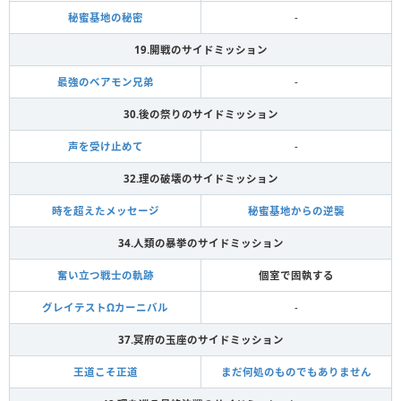
秘蜜基地の秘密
-
19.開戦のサイドミッション
最強のベアモン兄弟
-
30.後の祭りのサイドミッション
声を受け止めて
-
32.理の破壊のサイドミッション
時を超えたメッセージ
秘蜜基地からの逆襲
34.人類の暴挙のサイドミッション
奮い立つ戦士の軌跡
個室で固執する
グレイテストΩカーニバル
-
37.冥府の玉座のサイドミッション
王道こそ正道
まだ何処のものでもありません