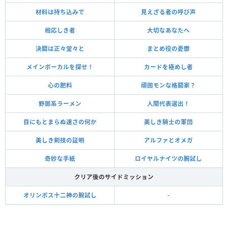
材料は持ち込みで
見えざる者の呼び声
相応しき者
大切なあなたへ
決闘は正々堂々と
まとめ役の憂鬱
メインボーカルを探せ！
カードを極めし者
心の肥料
頑固モンな格闘家？
野郎系ラーメン
人間代表選出！
目にもとまらぬ速さの何か
美しき騎士の軍団
美しき剣技の証明
アルファとオメガ
奇妙な手紙
ロイヤルナイツの腕試し
クリア後のサイドミッション
オリンポス十二神の腕試し
-