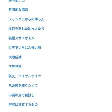
意固地な濃霧
シャンバラからの助っ人
役目を忘れた助っ人たち
英雄スサノオモン
世界でいちばん怖い顔
大願成就
下界見学
集え、ロイヤルナイツ
己の腕を知りたくて
不滅の馬で腕試し
密談は共有するもの