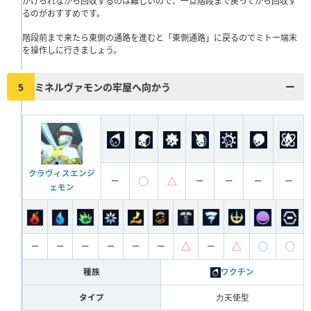
かけられながら回収するのは難しいので、一旦階段まで戻ってから回収す
るのがおすすめです。
階段前まで来たら東側の通路を進むと「東側通路」に戻るのでミトー端末
を操作しに行きましょう。
5
ミネルヴァモンの牢屋へ向かう
クラヴィスエンジ
◯
△
ー
ー
ー
ー
ー
ェモン
△
△
◯
◯
ー
ー
ー
ー
ー
ー
ー
種族
ワクチン
タイプ
力天使型