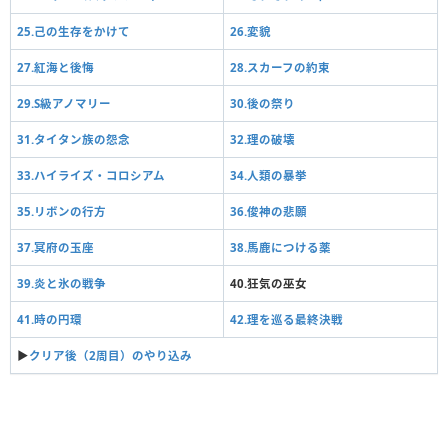
25.己の生存をかけて
26.変貌
27.紅海と後悔
28.スカーフの約束
29.S級アノマリー
30.後の祭り
31.タイタン族の怨念
32.理の破壊
33.ハイライズ・コロシアム
34.人類の暴挙
35.リボンの行方
36.俊神の悲願
37.冥府の玉座
38.馬鹿につける薬
39.炎と氷の戦争
40.狂気の巫女
41.時の円環
42.理を巡る最終決戦
▶︎
クリア後（2周目）のやり込み