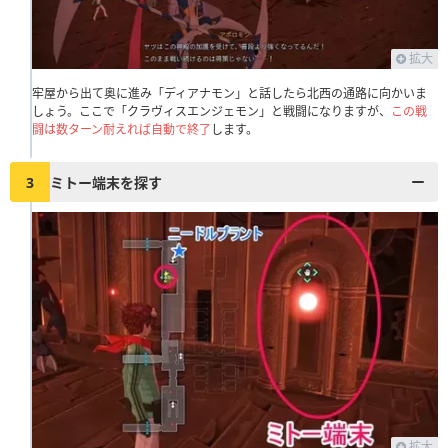
拡大
牢屋から出て奥に進み「ディアナモン」と話したら北西の通路に向かいま
しょう。ここで「クラヴィスエンジェモン」と戦闘になりますが、
この戦
闘は数ターン耐えれば自動で終了
します。
3
ミトー端末を探す
拡大