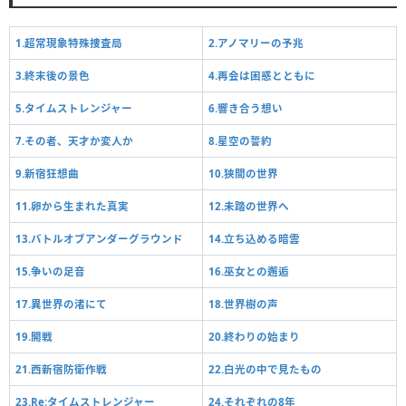
1.超常現象特殊捜査局
2.アノマリーの予兆
3.終末後の景色
4.再会は困惑とともに
5.タイムストレンジャー
6.響き合う想い
7.その者、天才か変人か
8.星空の誓約
9.新宿狂想曲
10.狭間の世界
11.卵から生まれた真実
12.未踏の世界へ
13.バトルオブアンダーグラウンド
14.立ち込める暗雲
15.争いの足音
16.巫女との邂逅
17.異世界の渚にて
18.世界樹の声
19.開戦
20.終わりの始まり
21.西新宿防衛作戦
22.白光の中で見たもの
23.Re:タイムストレンジャー
24.それぞれの8年