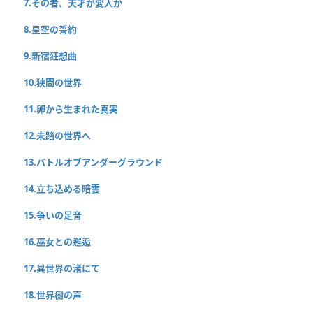
7.その者、天才か変人か
8.星空の誓約
9.新宿狂想曲
10.狭間の世界
11.卵から生まれた真実
12.未踏の世界へ
13.バトルオブアンダーグラウンド
14.立ち込める暗雲
15.争いの足音
16.巫女との邂逅
17.異世界の渚にて
18.世界樹の声