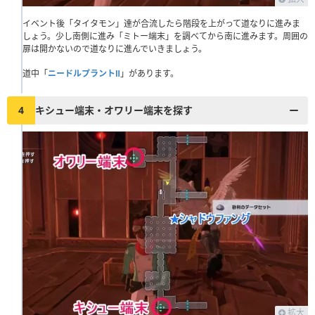
イベント後「タイタモン」達が合流したら階段を上がって道なりに進みま
しょう。少し南側に進み「ミトー端末」を調べてから南に進みます。周囲の
扉は開かないので道なりに進んでいきましょう。
道中「
ニードルプラントⅡ
」があります。
4
キシュー端末・オワリー端末を探す
拡大