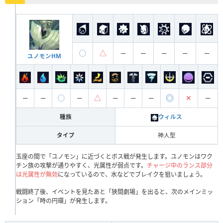
◯
△
ー
ー
ー
ー
ー
ユノモンHM
◎
◯
△
✕
ー
ー
ー
ー
ー
ー
ー
種族
ウィルス
タイプ
神人型
玉座の間で「ユノモン」に近づくとボス戦が発生します。ユノモンはワク
チン族の攻撃が通りやすく、光属性が弱点です。
チャージ中のランス部分
は光属性が無効
になっているので、水などでブレイクを狙いましょう。
戦闘終了後、イベントを見たあと「狭間劇場」を出ると、次のメインミッ
ション「時の円環」が発生します。