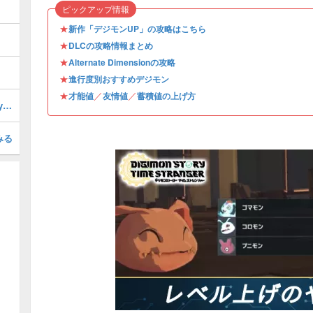
ピックアップ情報
★
新作「デジモンUP」の攻略はこちら
★
DLCの攻略情報まとめ
★
Alternate Dimensionの攻略
★
進行度別おすすめデジモン
★
／
／
才能値
友情値
蓄積値の上げ方
エテモンのソウルビットの場所・All eyes on me
みる