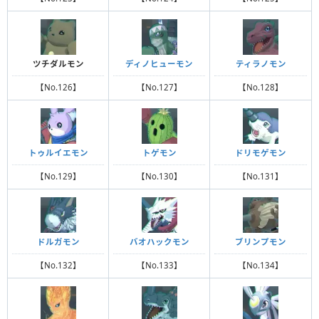
ツチダルモン
ディノヒューモン
ティラノモン
【No.126】
【No.127】
【No.128】
トゥルイエモン
トゲモン
ドリモゲモン
【No.129】
【No.130】
【No.131】
ドルガモン
バオハックモン
ブリンプモン
【No.132】
【No.133】
【No.134】