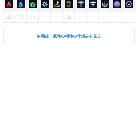
△
◯
◯
△
ー
ー
ー
ー
ー
ー
ー
▶︎種族・属性の相性の仕組みを見る