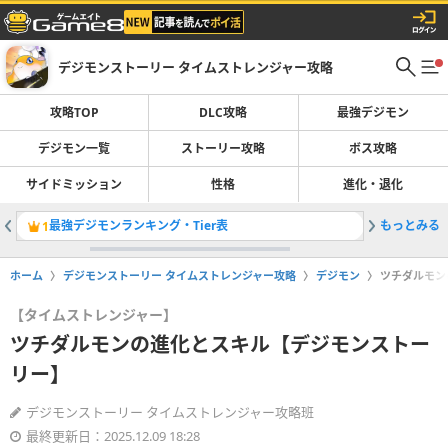
デジモンストーリー タイムストレンジャー攻略
攻略TOP
DLC攻略
最強デジモン
デジモン一覧
ストーリー攻略
ボス攻略
サイドミッション
性格
進化・退化
最強デジモンランキング・Tier表
もっとみる
登場デジ
1
2
ホーム
デジモンストーリー タイムストレンジャー攻略
デジモン
ツチダルモン
【タイムストレンジャー】
ツチダルモンの進化とスキル【デジモンストー
リー】
デジモンストーリー タイムストレンジャー攻略班
最終更新日：2025.12.09 18:28