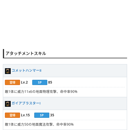
アタッチメントスキル
コメットハンマーⅡ
Lv.2
85
習得
SP
敵1体に威力11x6の地面物理攻撃、命中率90%
ガイアブラスターⅠ
Lv.15
35
習得
SP
敵1体に威力50の地面魔法攻撃、命中率90%