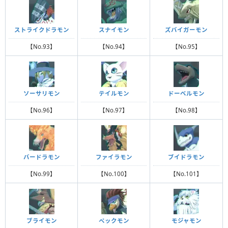
ストライクドラモン
スナイモン
ズバイガーモン
【No.93】
【No.94】
【No.95】
ソーサリモン
テイルモン
ドーベルモン
【No.96】
【No.97】
【No.98】
バードラモン
ファイラモン
ブイドラモン
【No.99】
【No.100】
【No.101】
ブライモン
ペックモン
モジャモン