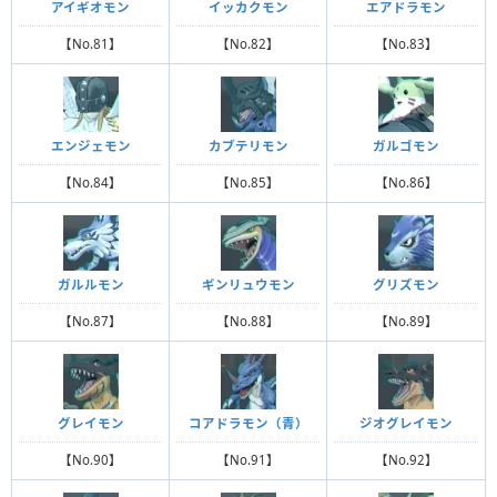
アイギオモン
イッカクモン
エアドラモン
【No.81】
【No.82】
【No.83】
エンジェモン
カブテリモン
ガルゴモン
【No.84】
【No.85】
【No.86】
ガルルモン
ギンリュウモン
グリズモン
【No.87】
【No.88】
【No.89】
グレイモン
コアドラモン（青）
ジオグレイモン
【No.90】
【No.91】
【No.92】