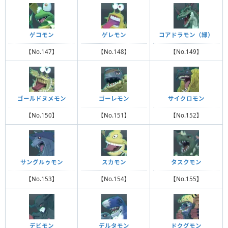
ゲコモン
ゲレモン
コアドラモン（緑）
【No.147】
【No.148】
【No.149】
ゴールドヌメモン
ゴーレモン
サイクロモン
【No.150】
【No.151】
【No.152】
サングルゥモン
スカモン
タスクモン
【No.153】
【No.154】
【No.155】
デビモン
デルタモン
ドクグモン