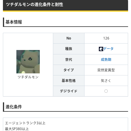
ツチダルモンの進化条件と耐性
基本情報
No
126
種族
データ
世代
成熟期
タイプ
突然変異型
ツチダルモン
基本性格
気さく
デジライド
◯
進化条件
エージェントランク3以上
最大SP380以上