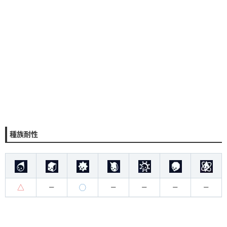
種族耐性
△
◯
ー
ー
ー
ー
ー