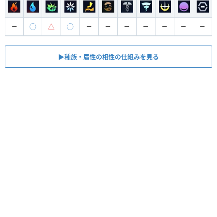
◯
△
◯
ー
ー
ー
ー
ー
ー
ー
ー
▶︎種族・属性の相性の仕組みを見る