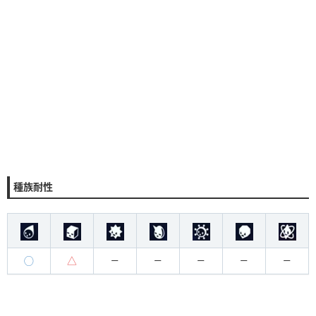
種族耐性
◯
△
ー
ー
ー
ー
ー