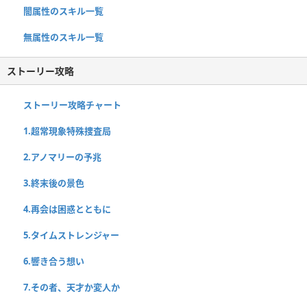
闇属性のスキル一覧
無属性のスキル一覧
ストーリー攻略
ストーリー攻略チャート
1.超常現象特殊捜査局
2.アノマリーの予兆
3.終末後の景色
4.再会は困惑とともに
5.タイムストレンジャー
6.響き合う想い
7.その者、天才か変人か