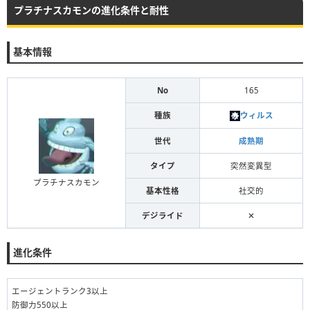
プラチナスカモンの進化条件と耐性
基本情報
No
165
種族
ウィルス
世代
成熟期
タイプ
突然変異型
プラチナスカモン
基本性格
社交的
デジライド
✕
進化条件
エージェントランク3以上
防御力550以上