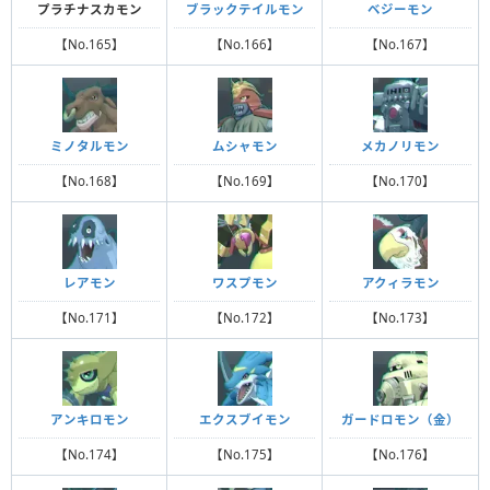
プラチナスカモン
ブラックテイルモン
ベジーモン
【No.165】
【No.166】
【No.167】
ミノタルモン
ムシャモン
メカノリモン
【No.168】
【No.169】
【No.170】
レアモン
ワスプモン
アクィラモン
【No.171】
【No.172】
【No.173】
アンキロモン
エクスブイモン
ガードロモン（金）
【No.174】
【No.175】
【No.176】