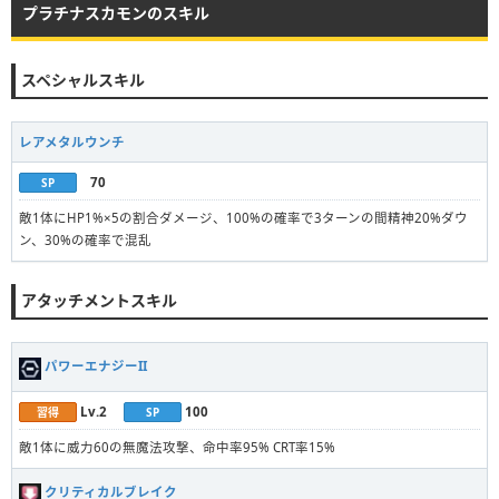
プラチナスカモンのスキル
スペシャルスキル
レアメタルウンチ
70
SP
敵1体にHP1%×5の割合ダメージ、100%の確率で3ターンの間精神20%ダウ
ン、30%の確率で混乱
アタッチメントスキル
パワーエナジーII
Lv.2
100
習得
SP
敵1体に威力60の無魔法攻撃、命中率95% CRT率15%
クリティカルブレイク