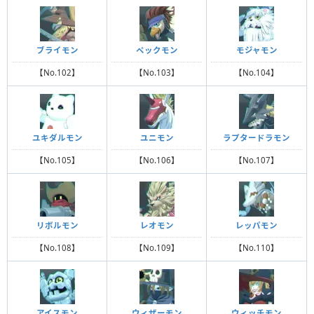
ブライモン
ペックモン
モジャモン
【No.102】
【No.103】
【No.104】
ユキダルモン
ユニモン
ラプタードラモン
【No.105】
【No.106】
【No.107】
リボルモン
レオモン
レッパモン
【No.108】
【No.109】
【No.110】
アイスモン
ウィザーモン
ウィッチモン