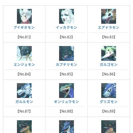
アイギオモン
イッカクモン
エアドラモン
【No.81】
【No.82】
【No.83】
エンジェモン
カブテリモン
ガルゴモン
【No.84】
【No.85】
【No.86】
ガルルモン
ギンリュウモン
グリズモン
【No.87】
【No.88】
【No.89】