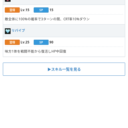
Lv.15
15
習得
SP
敵全体に100%の確率で3ターンの間、CRT率10%ダウン
リバイブ
Lv.25
90
習得
SP
味方1体を戦闘不能から復活しHP中回復
▶︎スキル一覧を見る