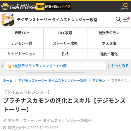
デジモンストーリー タイムストレンジャー攻略
攻略TOP
DLC攻略
最強デジモン
デジモン一覧
ストーリー攻略
ボス攻略
サイドミッション
性格
進化・退化
最強デジモンランキング・Tier表
もっとみる
登場デジ
1
2
ホーム
デジモンストーリー タイムストレンジャー攻略
デジモン
プラチナスカ
【タイムストレンジャー】
プラチナスカモンの進化とスキル【デジモンス
トーリー】
デジモンストーリー タイムストレンジャー攻略班
最終更新日：2025.12.09 19:05