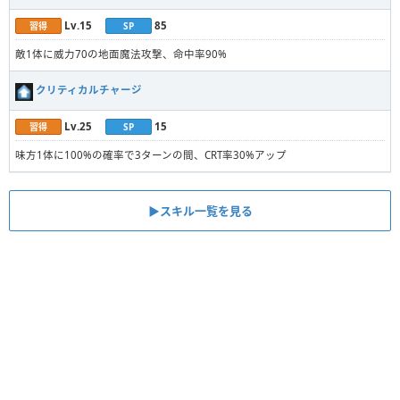
Lv.15
85
習得
SP
敵1体に威力70の地面魔法攻撃、命中率90%
クリティカルチャージ
Lv.25
15
習得
SP
味方1体に100%の確率で3ターンの間、CRT率30%アップ
▶︎スキル一覧を見る