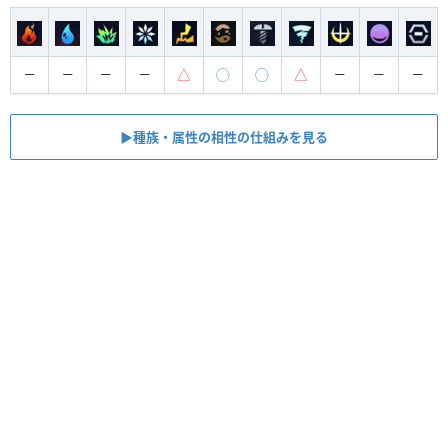
△
◯
◯
△
ー
ー
ー
ー
ー
ー
ー
▶︎種族・属性の相性の仕組みを見る