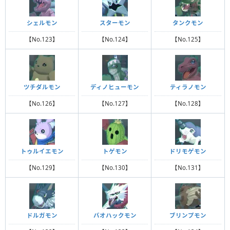
シェルモン
スターモン
タンクモン
【No.123】
【No.124】
【No.125】
ツチダルモン
ディノヒューモン
ティラノモン
【No.126】
【No.127】
【No.128】
トゥルイエモン
トゲモン
ドリモゲモン
【No.129】
【No.130】
【No.131】
ドルガモン
バオハックモン
ブリンプモン