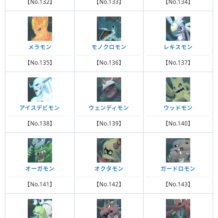
【No.132】
【No.133】
【No.134】
メラモン
モノクロモン
レキスモン
【No.135】
【No.136】
【No.137】
アイスデビモン
ウェンディモン
ウッドモン
【No.138】
【No.139】
【No.140】
オーガモン
オクタモン
ガードロモン
【No.141】
【No.142】
【No.143】