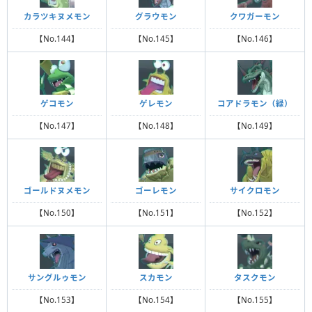
カラツキヌメモン
グラウモン
クワガーモン
【No.144】
【No.145】
【No.146】
ゲコモン
ゲレモン
コアドラモン（緑）
【No.147】
【No.148】
【No.149】
ゴールドヌメモン
ゴーレモン
サイクロモン
【No.150】
【No.151】
【No.152】
サングルゥモン
スカモン
タスクモン
【No.153】
【No.154】
【No.155】