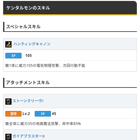
ケンタルモンのスキル
スペシャルスキル
ハンティングキャノン
105
SP
敵1体に威力105の電気物理攻撃、次回行動不能
アタッチメントスキル
ストーンクリーヴⅠ
Lv.2
45
習得
SP
敵全体に威力35の地面魔法攻撃、命中率85%
ガイアブラスターⅡ