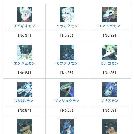
アイギオモン
イッカクモン
エアドラモン
【No.81】
【No.82】
【No.83】
エンジェモン
カブテリモン
ガルゴモン
【No.84】
【No.85】
【No.86】
ガルルモン
ギンリュウモン
グリズモン
【No.87】
【No.88】
【No.89】