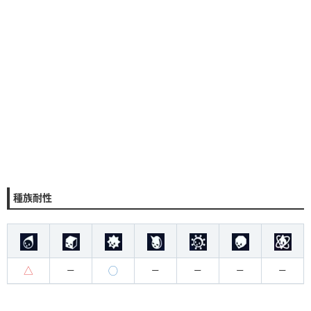
種族耐性
△
◯
ー
ー
ー
ー
ー