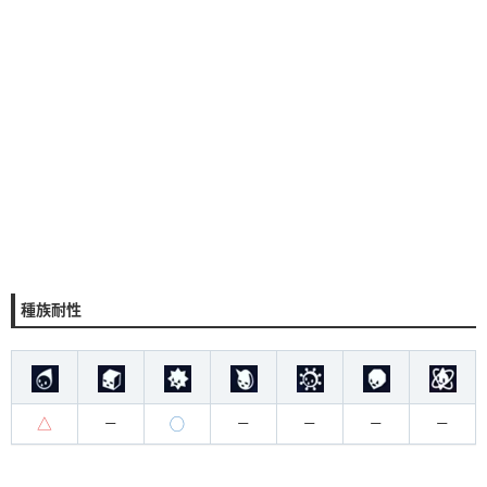
種族耐性
△
◯
ー
ー
ー
ー
ー