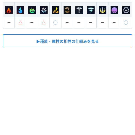
△
△
◯
◯
ー
ー
ー
ー
ー
ー
ー
▶︎種族・属性の相性の仕組みを見る