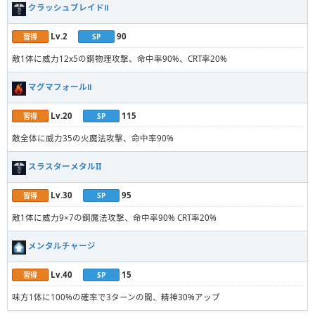
クラッシュブレイドⅡ
Lv.2
90
習得
SP
敵1体に威力12x5の鋼物理攻撃、命中率90%、CRT率20%
マグマフォールⅡ
Lv.20
115
習得
SP
敵全体に威力35の火魔法攻撃、命中率90%
スラスターメタルII
Lv.30
95
習得
SP
敵1体に威力9×7の鋼魔法攻撃、命中率90% CRT率20%
メンタルチャージ
Lv.40
15
習得
SP
味方1体に100%の確率で3ターンの間、精神30%アップ