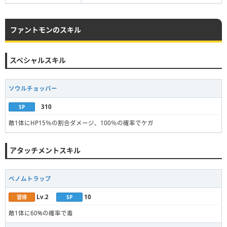
ファントモンのスキル
スペシャルスキル
ソウルチョッパー
310
SP
敵1体にHP15％の割合ダメージ、100％の確率でケガ
アタッチメントスキル
ベノムトラップ
Lv.2
10
習得
SP
敵1体に60%の確率で毒