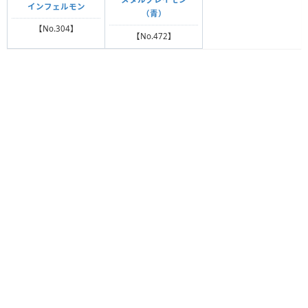
インフェルモン
（青）
【No.304】
【No.472】