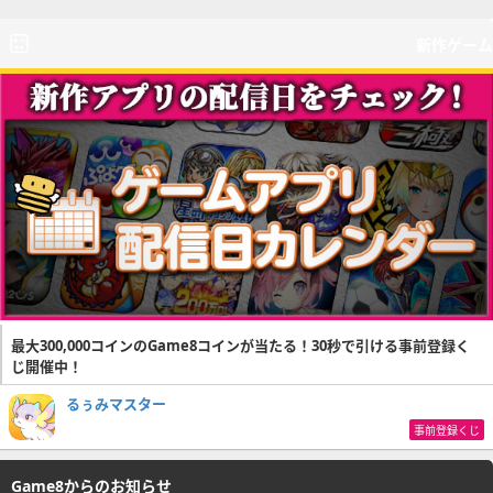
新作ゲーム
最大300,000コインのGame8コインが当たる！30秒で引ける事前登録く
じ開催中！
るぅみマスター
事前登録くじ
Game8からのお知らせ