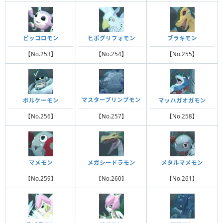
ピッコロモン
ヒポグリフォモン
ブラキモン
【No.253】
【No.254】
【No.255】
マスターブリンプモン
ボルケーモン
マッハガオガモン
【No.257】
【No.256】
【No.258】
マメモン
メガシードラモン
メタルマメモン
【No.259】
【No.260】
【No.261】