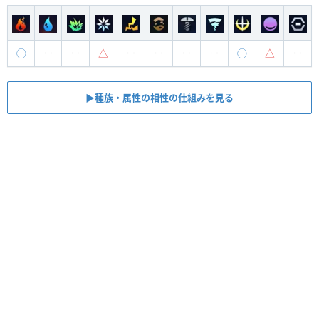
◯
△
◯
△
ー
ー
ー
ー
ー
ー
ー
▶︎種族・属性の相性の仕組みを見る