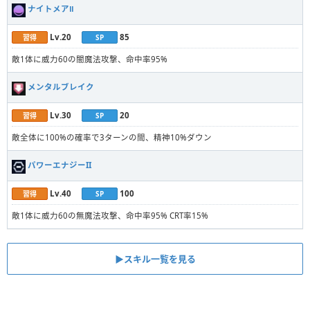
ナイトメアⅡ
Lv.20
85
習得
SP
敵1体に威力60の闇魔法攻撃、命中率95%
メンタルブレイク
Lv.30
20
習得
SP
敵全体に100%の確率で3ターンの間、精神10%ダウン
パワーエナジーII
Lv.40
100
習得
SP
敵1体に威力60の無魔法攻撃、命中率95% CRT率15%
▶︎スキル一覧を見る