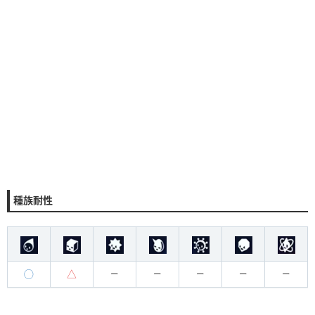
種族耐性
◯
△
ー
ー
ー
ー
ー