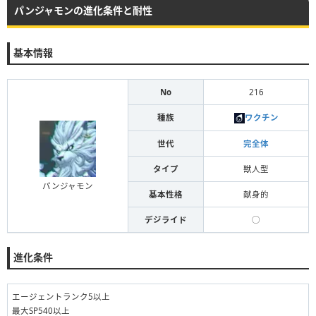
パンジャモンの進化条件と耐性
基本情報
No
216
種族
ワクチン
世代
完全体
タイプ
獣人型
パンジャモン
基本性格
献身的
デジライド
◯
進化条件
エージェントランク5以上
最大SP540以上