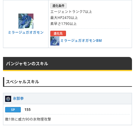
進化条件
エージェントランク7以上
最大HP2470以上
素早さ1790以上
ミラージュガオガモン
進化先
ミラージュガオガモンBM
パンジャモンのスキル
スペシャルスキル
氷獣拳
155
SP
敵1体に威力90の氷物理攻撃