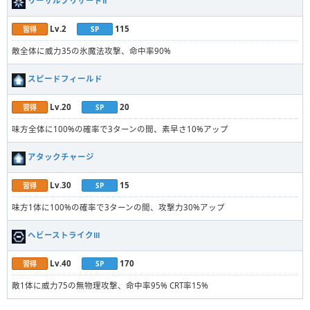
リーサルブリザードⅡ
Lv.2
115
習得
SP
敵全体に威力35の氷魔法攻撃、命中率90%
スピードフィールド
Lv.20
20
習得
SP
味方全体に100%の確率で3ターンの間、素早さ10%アップ
アタックチャージ
Lv.30
15
習得
SP
味方1体に100%の確率で3ターンの間、攻撃力30%アップ
ヘビーストライクⅢ
Lv.40
170
習得
SP
敵1体に威力75の無物理攻撃、命中率95% CRT率15%