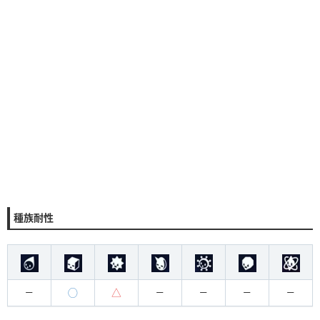
種族耐性
◯
△
ー
ー
ー
ー
ー