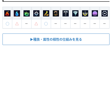
◯
△
△
◯
ー
ー
ー
ー
ー
ー
ー
▶︎種族・属性の相性の仕組みを見る