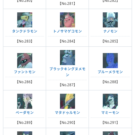
【No.280】
【No.282】
【No.281】
タンクドラモン
トノサマゲコモン
ナノモン
【No.283】
【No.284】
【No.285】
ブラックキングヌメモ
ファントモン
ブルーメラモン
ン
【No.286】
【No.288】
【No.287】
ベーダモン
マタドゥルモン
マミーモン
【No.289】
【No.290】
【No.291】