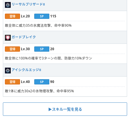
リーサルブリザードⅡ
Lv.20
115
習得
SP
敵全体に威力35の氷魔法攻撃、命中率90%
ガードブレイク
Lv.30
20
習得
SP
敵全体に100%の確率で3ターンの間、防御力10%ダウン
アイシクルエッジⅡ
Lv.40
90
習得
SP
敵1体に威力30x2の氷物理攻撃、命中率95%
▶︎スキル一覧を見る