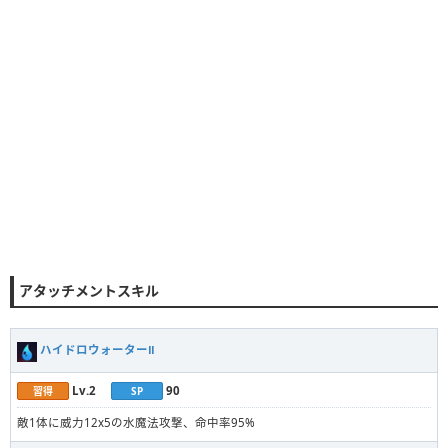
アタッチメントスキル
ハイドロウォーターⅡ
Lv.2
90
習得
SP
敵1体に威力12x5の水魔法攻撃、命中率95%