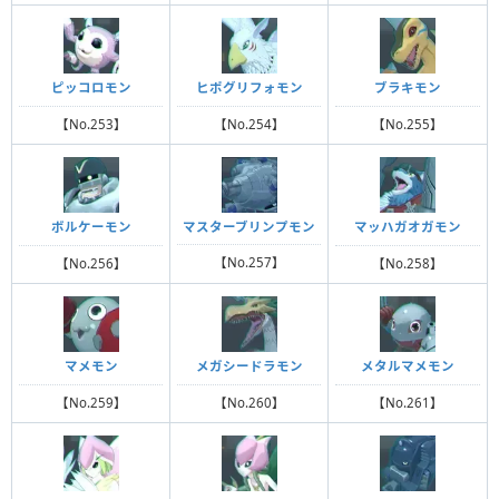
ピッコロモン
ヒポグリフォモン
ブラキモン
【No.253】
【No.254】
【No.255】
マスターブリンプモン
ボルケーモン
マッハガオガモン
【No.257】
【No.256】
【No.258】
マメモン
メガシードラモン
メタルマメモン
【No.259】
【No.260】
【No.261】