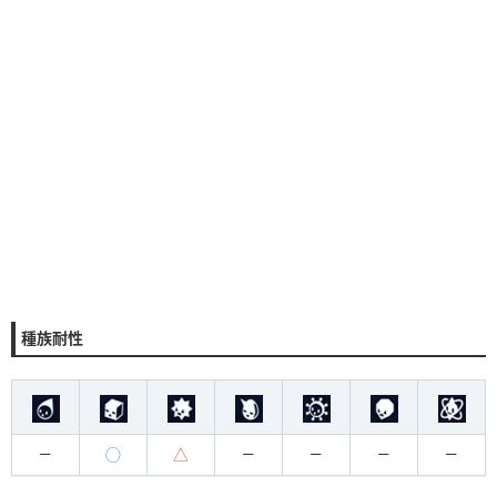
種族耐性
◯
△
ー
ー
ー
ー
ー