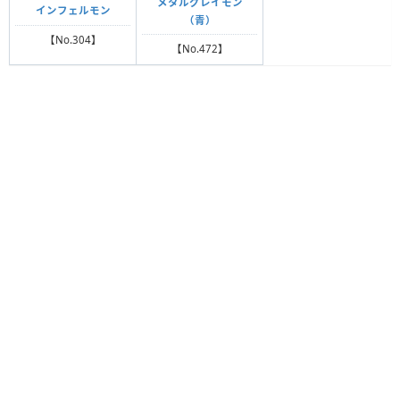
メタルグレイモン
インフェルモン
（青）
【No.304】
【No.472】