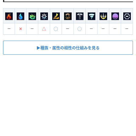
✕
△
◯
◯
ー
ー
ー
ー
ー
ー
ー
▶︎種族・属性の相性の仕組みを見る