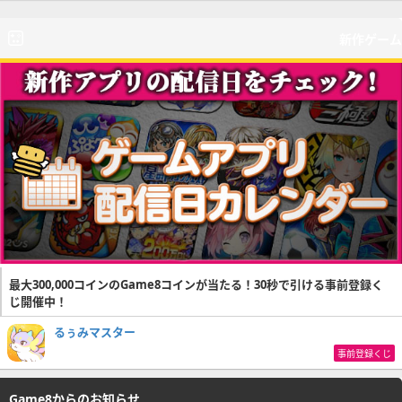
新作ゲーム
最大300,000コインのGame8コインが当たる！30秒で引ける事前登録く
じ開催中！
るぅみマスター
事前登録くじ
Game8からのお知らせ