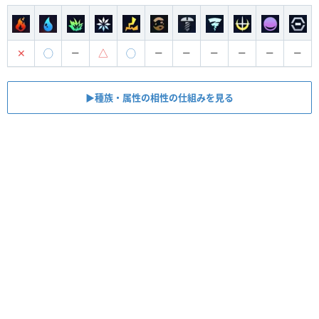
✕
◯
△
◯
ー
ー
ー
ー
ー
ー
ー
▶︎種族・属性の相性の仕組みを見る