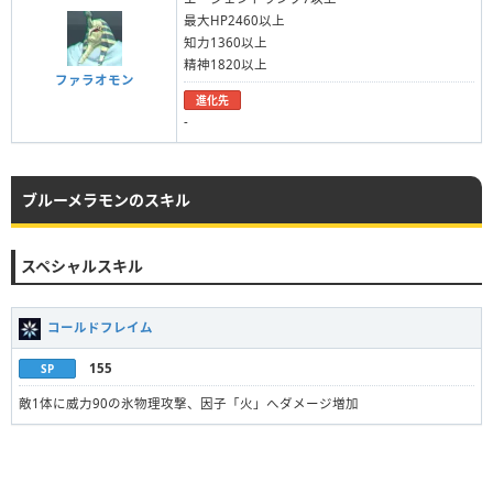
最大HP2460以上
知力1360以上
精神1820以上
ファラオモン
進化先
-
ブルーメラモンのスキル
スペシャルスキル
コールドフレイム
155
SP
敵1体に威力90の氷物理攻撃、因子「火」へダメージ増加