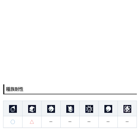
種族耐性
◯
△
ー
ー
ー
ー
ー