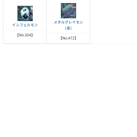
メタルグレイモン
インフェルモン
（青）
【No.304】
【No.472】