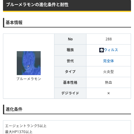
ブルーメラモンの進化条件と耐性
基本情報
No
288
種族
ウィルス
世代
完全体
タイプ
火炎型
ブルーメラモン
基本性格
熱血
デジライド
✕
進化条件
エージェントランク5以上
最大HP1370以上