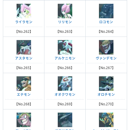
ライラモン
リリモン
ロコモン
【No.262】
【No.263】
【No.264】
アスタモン
アルケニモン
ヴァンデモン
【No.265】
【No.266】
【No.267】
エテモン
オオクワモン
オロチモン
【No.268】
【No.269】
【No.270】