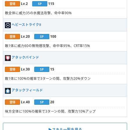
Lv.2
115
習得
SP
敵全体に威力35の氷魔法攻撃、命中率90%
ヘビーストライクⅡ
Lv.20
100
習得
SP
敵1体に威力60の無物理攻撃、命中率95%、CRT率15%
アタックバインド
Lv.30
15
習得
SP
敵1体に100%の確率で3ターンの間、攻撃力20%ダウン
アタックフィールド
Lv.40
20
習得
SP
味方全体に100%の確率で3ターンの間、攻撃力10%アップ
▶︎スキル一覧を見る