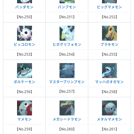
パンダモン
パンプモン
ビッグマメモン
【No.250】
【No.251】
【No.252】
ピッコロモン
ヒポグリフォモン
ブラキモン
【No.253】
【No.254】
【No.255】
マスターブリンプモン
ボルケーモン
マッハガオガモン
【No.257】
【No.256】
【No.258】
マメモン
メガシードラモン
メタルマメモン
【No.259】
【No.260】
【No.261】