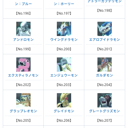
アトラーカブテリモン
ン：ブルー
ン：ホーリー
【No.198】
【No.196】
【No.197】
アンドロモン
ウイングドラモン
エアロブイドラモン
【No.199】
【No.200】
【No.201】
エクスティラノモン
エンジェウーモン
ガルダモン
【No.202】
【No.203】
【No.204】
グラップレオモン
グレイドモン
グレートグリズモン
【No.205】
【No.206】
【No.207】