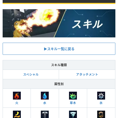
▶︎スキル一覧に戻る
スキル種類
スペシャル
アタッチメント
属性別
火
水
草木
氷