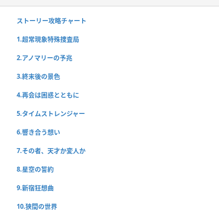
ストーリー攻略チャート
1.超常現象特殊捜査局
2.アノマリーの予兆
3.終末後の景色
4.再会は困惑とともに
5.タイムストレンジャー
6.響き合う想い
7.その者、天才か変人か
8.星空の誓約
9.新宿狂想曲
10.狭間の世界