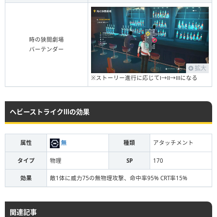
時の狭間劇場
バーテンダー
拡大
※ストーリー進行に応じてⅠ→Ⅱ→Ⅲになる
ヘビーストライクⅢの効果
属性
無
種類
アタッチメント
タイプ
物理
SP
170
効果
敵1体に威力75の無物理攻撃、命中率95% CRT率15%
関連記事