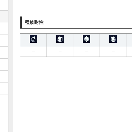
種族耐性
ー
ー
ー
ー