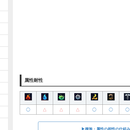
属性耐性
◯
△
△
△
◯
◯
◯
▶︎種族・属性の相性の仕組