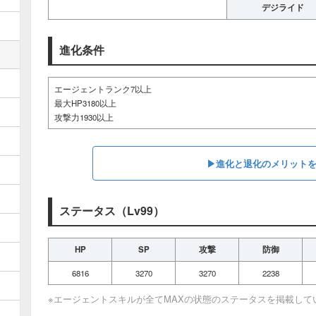
デジライド
進化条件
エージェントランク7以上
最大HP3180以上
攻撃力1930以上
▶︎進化と退化のメリット
ステータス（Lv99）
HP
SP
攻撃
防御
6816
3270
3270
2238
※エージェントスキルが全てMAXの状態のステータスを掲載して