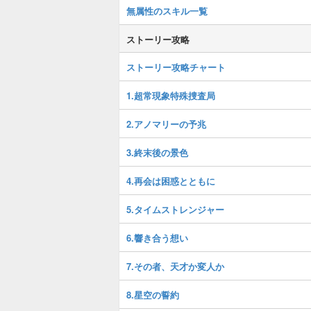
無属性のスキル一覧
ストーリー攻略
ストーリー攻略チャート
1.超常現象特殊捜査局
2.アノマリーの予兆
3.終末後の景色
4.再会は困惑とともに
5.タイムストレンジャー
6.響き合う想い
7.その者、天才か変人か
8.星空の誓約