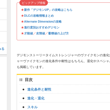
ピックアップ情報
★
新作「デジモンUP」の攻略はこちら
★
DLCの攻略情報まとめ
★
Alternate Dimensionの攻略
★
進行度別おすすめデジモン
★
／
／
才能値
友情値
蓄積値の上げ方
みる
デジモンストーリータイムストレンジャーのヴァイクモンの進化
ャーヴァイクモンの進化条件や耐性はもちろん、退化やスペシャ
も掲載しています。
目次
進化条件と耐性
進化・退化
スキル