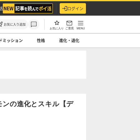
活
ログイン
お気に入り追加
ご意見
MENU
お気に入り
ドミッション
性格
進化・退化
モンの進化とスキル【デ