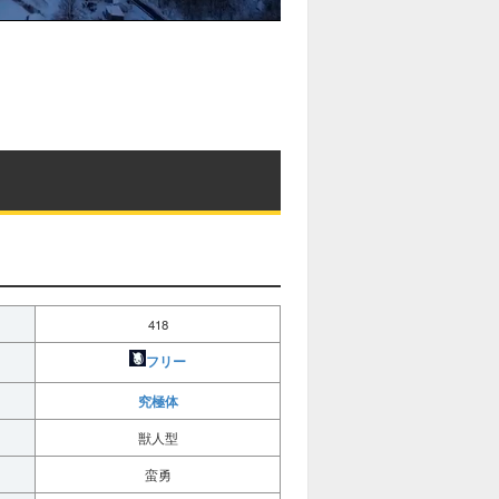
418
フリー
究極体
獣人型
蛮勇