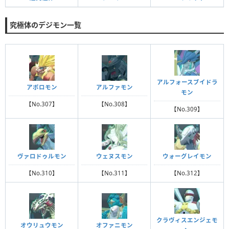
究極体のデジモン一覧
アルフォースブイドラ
アポロモン
アルファモン
モン
【No.307】
【No.308】
【No.309】
ヴァロドゥルモン
ウェヌスモン
ウォーグレイモン
【No.310】
【No.311】
【No.312】
クラヴィスエンジェモ
オウリュウモン
オファニモン