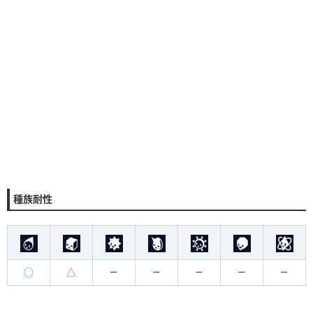
種族耐性
◯
△
ー
ー
ー
ー
ー