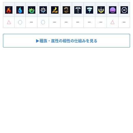
△
◯
◯
△
ー
ー
ー
ー
ー
ー
ー
▶︎種族・属性の相性の仕組みを見る