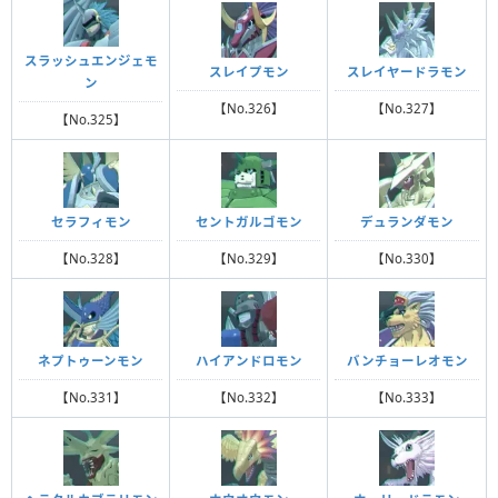
スラッシュエンジェモ
スレイプモン
スレイヤードラモン
ン
【No.326】
【No.327】
【No.325】
セラフィモン
セントガルゴモン
デュランダモン
【No.328】
【No.329】
【No.330】
ネプトゥーンモン
ハイアンドロモン
バンチョーレオモン
【No.331】
【No.332】
【No.333】