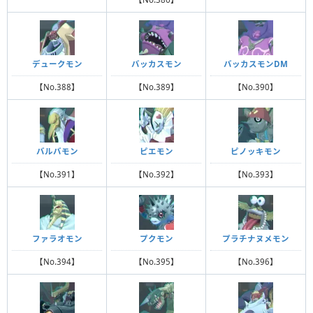
デュークモン
バッカスモン
バッカスモンDM
【No.388】
【No.389】
【No.390】
バルバモン
ピエモン
ピノッキモン
【No.391】
【No.392】
【No.393】
ファラオモン
プクモン
プラチナヌメモン
【No.394】
【No.395】
【No.396】