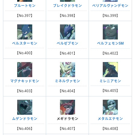
プルートモン
ブレイクドラモン
ベリアルヴァンデモン
【No.397】
【No.398】
【No.399】
ベルスターモン
ベルゼブモン
ベルフェモンSM
【No.400】
【No.401】
【No.402】
ミレニアモン
マグナキッドモン
ミネルヴァモン
【No.405】
【No.403】
【No.404】
ムゲンドラモン
メギドラモン
メタルエテモン
【No.406】
【No.407】
【No.408】