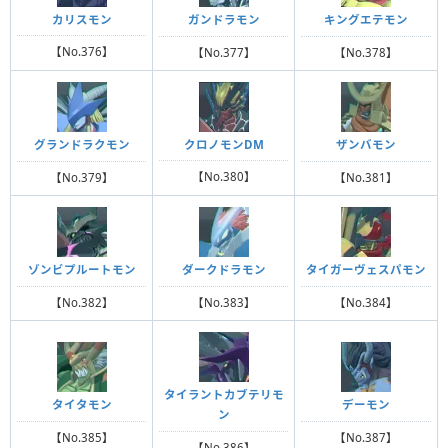
カリスモン
ガンドラモン
キングエテモン
【No.376】
【No.377】
【No.378】
クロノモンDM
グランドラクモン
ザンバモン
【No.380】
【No.379】
【No.381】
ゾンビプルートモン
ダークドラモン
タイガーヴェスパモン
【No.382】
【No.383】
【No.384】
タイラントカブテリモ
タイタモン
デーモン
ン
【No.385】
【No.387】
【No.386】