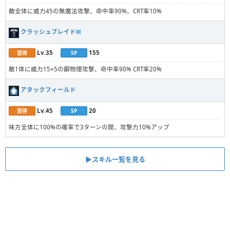
敵全体に威力45の無魔法攻撃、命中率90%、CRT率10%
クラッシュブレイドⅢ
Lv.35
155
習得
SP
敵1体に威力15×5の鋼物理攻撃、命中率90% CRT率20%
アタックフィールド
Lv.45
20
習得
SP
味方全体に100%の確率で3ターンの間、攻撃力10%アップ
▶︎スキル一覧を見る