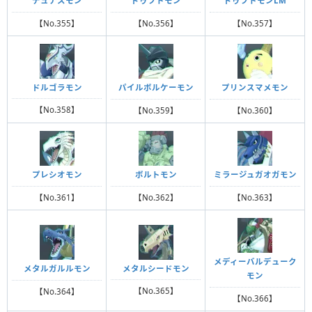
デュナスモン
ドゥフトモン
ドゥフトモンLM
【No.355】
【No.356】
【No.357】
ドルゴラモン
パイルボルケーモン
プリンスマメモン
【No.358】
【No.359】
【No.360】
プレシオモン
ボルトモン
ミラージュガオガモン
【No.361】
【No.362】
【No.363】
メディーバルデューク
メタルシードモン
メタルガルルモン
モン
【No.365】
【No.364】
【No.366】