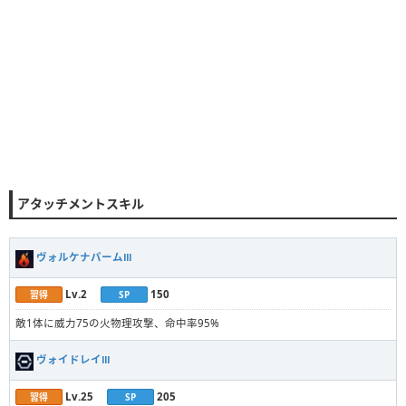
アタッチメントスキル
ヴォルケナパームⅢ
Lv.2
150
習得
SP
敵1体に威力75の火物理攻撃、命中率95%
ヴォイドレイⅢ
Lv.25
205
習得
SP