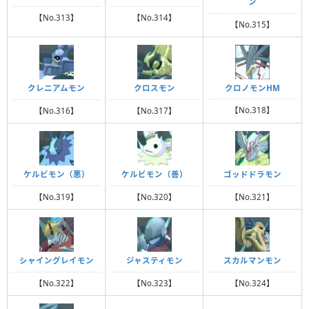
ン
【No.313】
【No.314】
【No.315】
クロノモンHM
クレニアムモン
クロスモン
【No.318】
【No.316】
【No.317】
ケルビモン（悪）
ケルビモン（善）
ゴッドドラモン
【No.319】
【No.320】
【No.321】
シャイングレイモン
ジャスティモン
スカルマンモン
【No.322】
【No.323】
【No.324】