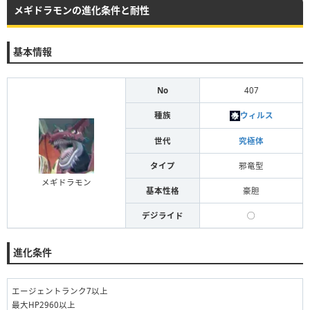
メギドラモンの進化条件と耐性
基本情報
No
407
種族
ウィルス
世代
究極体
タイプ
邪竜型
メギドラモン
基本性格
豪胆
デジライド
◯
進化条件
エージェントランク7以上
最大HP2960以上