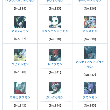
ヘラクルカブテリモン
ホウオウモン
ホーリードラモン
【No.334】
【No.335】
【No.336】
マスティモン
マリンエンジェモン
マルスモン
【No.337】
【No.338】
【No.339】
アルティメットブラキ
ユピテルモン
レイヴモン
モン
【No.340】
【No.341】
【No.342】
ウルカヌスモン
ガンクゥモン
クズハモン
【No.343】
【No.344】
【No.345】