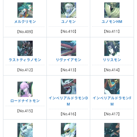
ユノモン
ユノモンHM
メルクリモン
【No.410】
【No.411】
【No.409】
ラストティラノモン
リヴァイアモン
リリスモン
【No.412】
【No.413】
【No.414】
インペリアルドラモンD
インペリアルドラモンF
ロードナイトモン
M
M
【No.415】
【No.416】
【No.417】