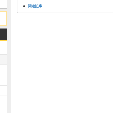
関連記事
Loaded
:
/
Unmute
38.44%