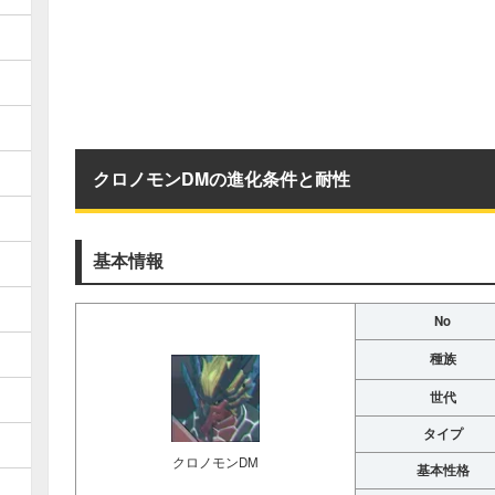
クロノモンDMの進化条件と耐性
基本情報
No
種族
世代
タイプ
クロノモンDM
基本性格