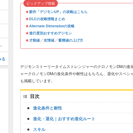
ピックアップ情報
★
新作「デジモンUP」の攻略はこちら
★
DLCの攻略情報まとめ
★
Alternate Dimensionの攻略
★
進行度別おすすめデジモン
★
／
／
才能値
友情値
蓄積値の上げ方
め方と覚えておくと役立つ知識
みる
デジモンストーリータイムストレンジャーのクロノモンDMの進
ャークロノモンDMの進化条件や耐性はもちろん、退化やスペシ
も掲載しています。
目次
進化条件と耐性
進化・退化｜おすすめ進化ルート
スキル