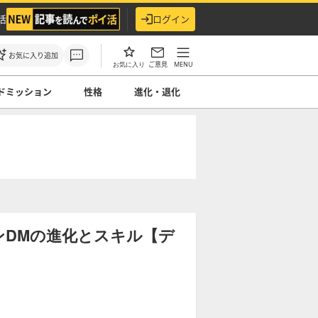
活
ログイン
お気に入り追加
ご意見
MENU
お気に入り
ドミッション
性格
進化・退化
ンDMの進化とスキル【デ