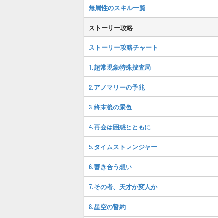
無属性のスキル一覧
ストーリー攻略
ストーリー攻略チャート
1.超常現象特殊捜査局
2.アノマリーの予兆
3.終末後の景色
4.再会は困惑とともに
5.タイムストレンジャー
6.響き合う想い
7.その者、天才か変人か
8.星空の誓約