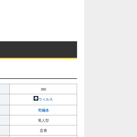
380
ウィルス
究極体
竜人型
蛮勇