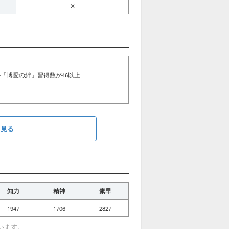
✕
「博愛の絆」習得数が46以上
を見る
知力
精神
素早
1947
1706
2827
います。