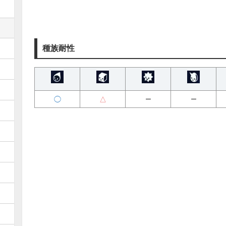
種族耐性
◯
△
ー
ー