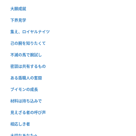
大願成就
下界見学
集え、ロイヤルナイツ
己の腕を知りたくて
不滅の馬で腕試し
密談は共有するもの
ある盾職人の奮闘
ブイモンの成長
材料は持ち込みで
見えざる者の呼び声
相応しき者
大切なあなたへ