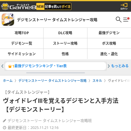
デジモンストーリー タイムストレンジャー攻略
攻略TOP
DLC攻略
最強デジモン
デジモン一覧
ストーリー攻略
ボス攻略
サイドミッション
性格
進化・退化
最強デジモンランキング・Tier表
もっとみる
登場デジ
1
2
ホーム
デジモンストーリー タイムストレンジャー攻略
スキル
ヴォイドレイⅢ
【タイムストレンジャー】
ヴォイドレイⅢを覚えるデジモンと入手方法
【デジモンストーリー】
デジモンストーリー タイムストレンジャー攻略班
最終更新日：2025.11.21 12:16