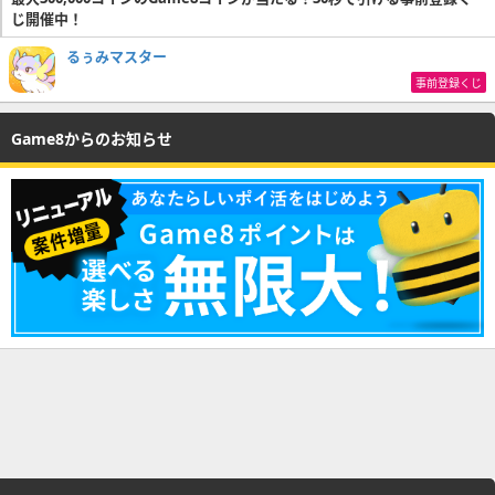
じ開催中！
るぅみマスター
事前登録くじ
Game8からのお知らせ