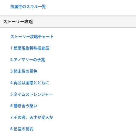
無属性のスキル一覧
ストーリー攻略
ストーリー攻略チャート
1.超常現象特殊捜査局
2.アノマリーの予兆
3.終末後の景色
4.再会は困惑とともに
5.タイムストレンジャー
6.響き合う想い
7.その者、天才か変人か
8.星空の誓約