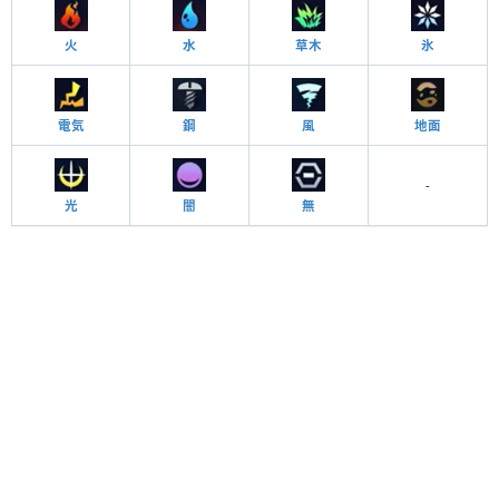
火
水
草木
氷
電気
鋼
風
地面
-
光
闇
無