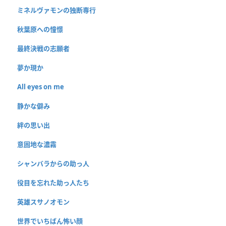
ミネルヴァモンの独断専行
秋葉原への憧憬
最終決戦の志願者
夢か現か
All eyes on me
静かな僻み
絆の思い出
意固地な濃霧
シャンバラからの助っ人
役目を忘れた助っ人たち
英雄スサノオモン
世界でいちばん怖い顔