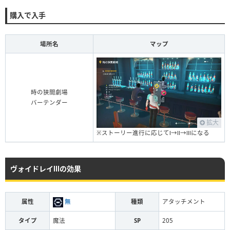
購入で入手
場所名
マップ
時の狭間劇場
バーテンダー
拡大
※ストーリー進行に応じてⅠ→Ⅱ→Ⅲになる
ヴォイドレイⅢの効果
属性
無
種類
アタッチメント
タイプ
魔法
SP
205