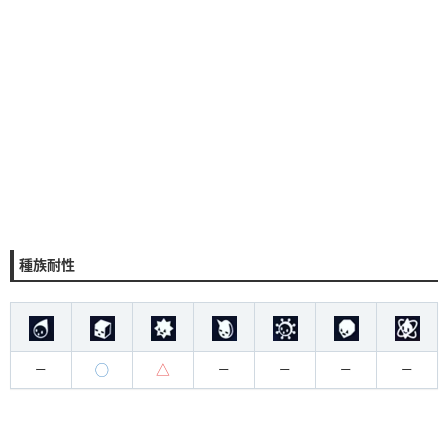
種族耐性
◯
△
ー
ー
ー
ー
ー