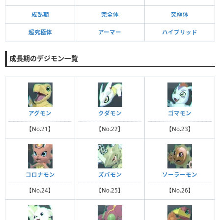
成熟期
完全体
究極体
超究極体
アーマー
ハイブリッド
成長期のデジモン一覧
アグモン
クダモン
ゴマモン
【No.21】
【No.22】
【No.23】
コロナモン
ズバモン
ソーラーモン
【No.24】
【No.25】
【No.26】