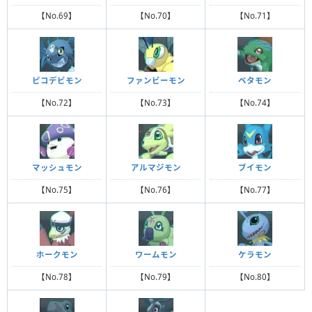
【No.69】
【No.70】
【No.71】
ピコデビモン
ファンビーモン
ベタモン
【No.72】
【No.73】
【No.74】
マッシュモン
アルマジモン
ブイモン
【No.75】
【No.76】
【No.77】
ホークモン
ワームモン
ケラモン
【No.78】
【No.79】
【No.80】