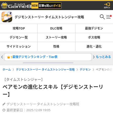
デジモンストーリー タイムストレンジャー攻略
攻略TOP
DLC攻略
最強デジモン
デジモン一覧
ストーリー攻略
ボス攻略
サイドミッション
性格
進化・退化
最強デジモンランキング・Tier表
もっとみる
登場デジ
1
2
ホーム
デジモンストーリー タイムストレンジャー攻略
デジモン
ベアモンの進
【タイムストレンジャー】
ベアモンの進化とスキル【デジモンストーリ
ー】
デジモンストーリー タイムストレンジャー攻略班
最終更新日：2025.12.09 19:05