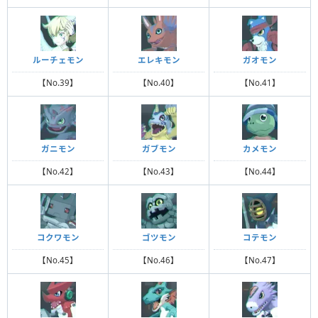
ルーチェモン
エレキモン
ガオモン
【No.39】
【No.40】
【No.41】
ガニモン
ガブモン
カメモン
【No.42】
【No.43】
【No.44】
コクワモン
ゴツモン
コテモン
【No.45】
【No.46】
【No.47】