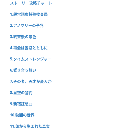
ストーリー攻略チャート
1.超常現象特殊捜査局
2.アノマリーの予兆
3.終末後の景色
4.再会は困惑とともに
5.タイムストレンジャー
6.響き合う想い
7.その者、天才か変人か
8.星空の誓約
9.新宿狂想曲
10.狭間の世界
11.卵から生まれた真実