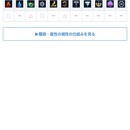
◯
△
◯
△
ー
ー
ー
ー
ー
ー
ー
▶︎種族・属性の相性の仕組みを見る