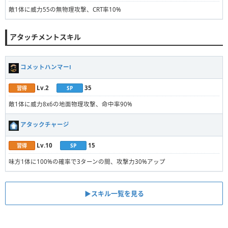
敵1体に威力55の無物理攻撃、CRT率10%
アタッチメントスキル
コメットハンマーⅠ
Lv.2
35
習得
SP
敵1体に威力8x6の地面物理攻撃、命中率90%
アタックチャージ
Lv.10
15
習得
SP
味方1体に100%の確率で3ターンの間、攻撃力30%アップ
▶︎スキル一覧を見る