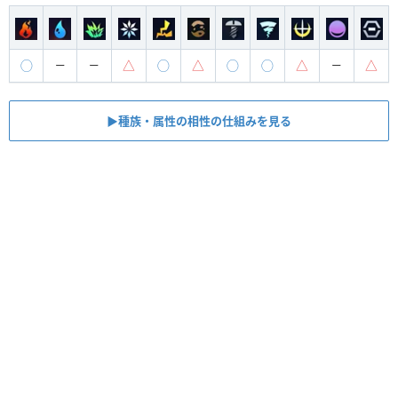
◯
△
◯
△
◯
◯
△
△
ー
ー
ー
▶︎種族・属性の相性の仕組みを見る