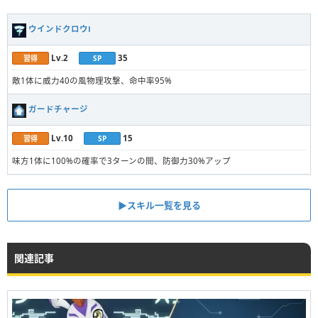
ウインドクロウⅠ
Lv.2
35
習得
SP
敵1体に威力40の風物理攻撃、命中率95%
ガードチャージ
Lv.10
15
習得
SP
味方1体に100%の確率で3ターンの間、防御力30%アップ
▶︎スキル一覧を見る
関連記事