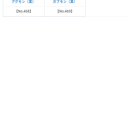
アグモン（黒）
ガブモン（黒）
【No.468】
【No.469】