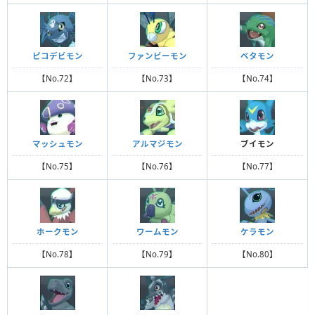
ピコデビモン
ファンビーモン
ベタモン
【No.72】
【No.73】
【No.74】
マッシュモン
アルマジモン
ブイモン
【No.75】
【No.76】
【No.77】
ホークモン
ワームモン
ケラモン
【No.78】
【No.79】
【No.80】