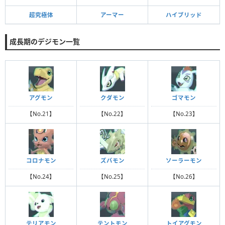
超究極体
アーマー
ハイブリッド
成長期のデジモン一覧
アグモン
クダモン
ゴマモン
【No.21】
【No.22】
【No.23】
コロナモン
ズバモン
ソーラーモン
【No.24】
【No.25】
【No.26】
テリアモン
テントモン
トイアグモン