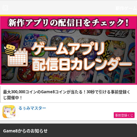
新作ゲーム
最大300,000コインのGame8コインが当たる！30秒で引ける事前登録く
じ開催中！
るぅみマスター
事前登録くじ
Game8からのお知らせ