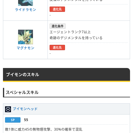
進化先
ライドラモン
-
進化条件
エージェントランク7以上
奇跡のデジメンタルを持っている
進化先
マグナモン
-
ブイモンのスキル
スペシャルスキル
ブイモンヘッド
55
SP
敵1体に威力45の無物理攻撃、30%の確率で混乱