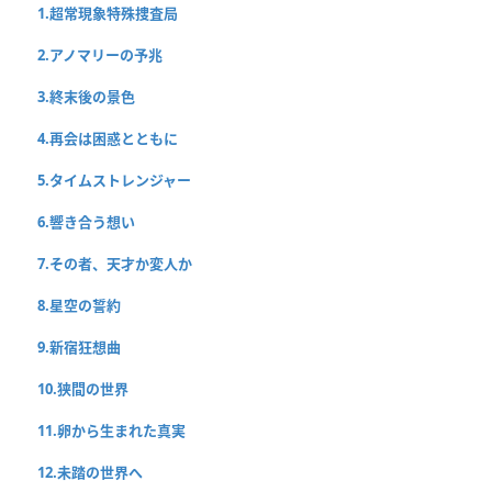
1.超常現象特殊捜査局
2.アノマリーの予兆
3.終末後の景色
4.再会は困惑とともに
5.タイムストレンジャー
6.響き合う想い
7.その者、天才か変人か
8.星空の誓約
9.新宿狂想曲
10.狭間の世界
11.卵から生まれた真実
12.未踏の世界へ