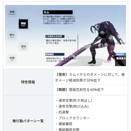
【
宿命
】カムイからのダメージに対して、被
ダメージ軽減効果が30%低下
特性情報
【
惧闇
】闇属性耐性を40%低下
・通常攻撃(吹き飛ばし)
・通常攻撃(飛び込み)
・四連撃
・ブロックカウンター
敵行動パターン一覧
・爆破離脱
・爆破離脱追撃