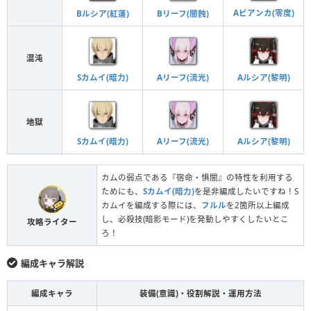
Aビアンカ(零度)
Bリーフ(闇蝕)
Bルシア(紅蓮)
混沌
Aリーフ(流光)
Sカムイ(暗力)
Aルシア(黎明)
地獄
Aリーフ(流光)
Sカムイ(暗力)
Aルシア(黎明)
カムの弱点である『宿命・惧闇』の特性を利用する
ためにも、
Sカムイ(暗力)
を是非編成したいですね！S
カムイを編成する際には、
フルル
を2箇所以上編成
し、必殺技(暗影モード)を発動しやすくしたいとこ
攻略ライター
ろ！
編成キャラ解説
編成キャラ
装備(意識)・役割解説・運用方法