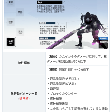
【
宿命
】カムイからのダメージに対して、被
ダメージ軽減効果が30%低下
特性情報
【
惧闇
】闇属性耐性を40%低下
・通常攻撃(吹き飛ばし)
・通常攻撃(飛び込み)
・四連撃
敵行動パターン一覧
・ブロックカウンター
(
通常時
)
・爆破離脱
・爆破離脱追撃
・この世ならざる手(距離が離れていると発動