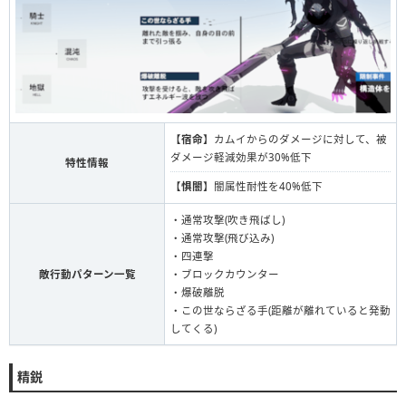
【
宿命
】カムイからのダメージに対して、被
ダメージ軽減効果が30%低下
特性情報
【
惧闇
】闇属性耐性を40%低下
・通常攻撃(吹き飛ばし)
・通常攻撃(飛び込み)
・四連撃
敵行動パターン一覧
・ブロックカウンター
・爆破離脱
・この世ならざる手(距離が離れていると発動
してくる)
精鋭