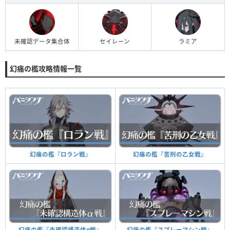
未確認データ集合体
セイレーン
ラミア
幻痛の檻攻略情報一覧
幻痛の檻『苦刑の乙女戦』
幻痛の檻『ロラン戦』
幻痛の檻『スプレーマシン戦』
幻痛の檻『未確認構造体α戦』