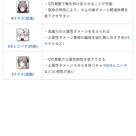
・QTE発動で敵を仰け反らせることが可能
・宿命の特性により、カムの被ダメージ軽減効果を
低下させやすい
Bナナミ(狂風)
・高威力の火属性ダメージを与えられる
・火属性ダメージ重視の編成を組む際におすすめ(+
S
ナナミ
など)
Sカレニーナ(灼熱)
・QTE発動で火属性耐性を低下できる
・火属性ダメージスキルを持つキャラ(
Sカレニーナ
など)と相性が良い
Sナナミ(波動)