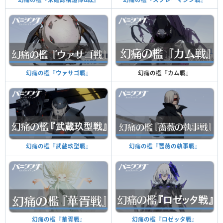
幻痛の檻『カム戦』
幻痛の檻『ウァサゴ戦』
幻痛の檻『薔薇の執事戦』
幻痛の檻『武蔵玖型戦』
幻痛の檻『ロゼッタ戦』
幻痛の檻『華胥戦』