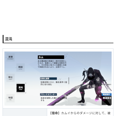
混沌
【
宿命
】カムイからのダメージに対して、被