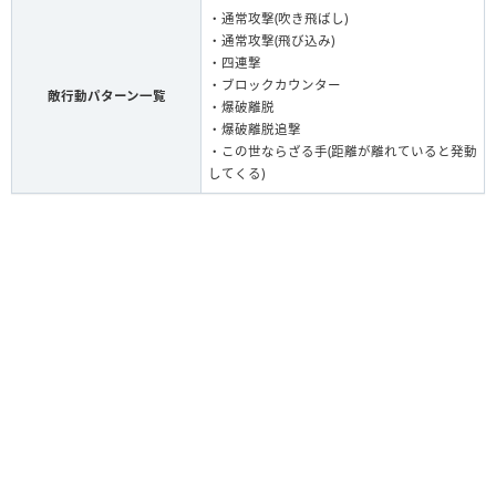
・通常攻撃(吹き飛ばし)
・通常攻撃(飛び込み)
・四連撃
・ブロックカウンター
敵行動パターン一覧
・爆破離脱
・爆破離脱追撃
・この世ならざる手(距離が離れていると発動
してくる)