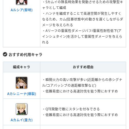
・Sカムイの隊長時効果を発動させるための攻撃型キ
ャラとして編成
Aルシア(黎明)
・ハンナを編成することで高速空間が発生しやすく
なるため、カム(狂暴状態中)の動きを遅くしながらダ
メージを与えられる
・Aリーフの雷属性ダメージバフ/雷属性耐性低下(ア
インシュタイン)を活かして雷属性ダメージを与えら
れる
おすすめ代用キャラ
編成キャラ
おすすめ理由
・瞬間火力の高い攻撃が多い(近距離からの赤シグナ
ル/コアパッシブの遠距離攻撃など)
・低難易度における高速討伐を狙う際におすすめ
Aカレニーナ(爆裂)
・QTE発動で敵にスタンを付与できる
・低難易度における高速討伐を狙う際におすすめ
Aカムイ(重力)