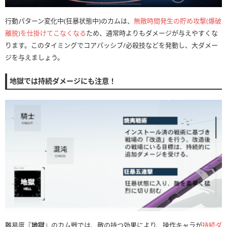
行動パターン変化中(狂暴状態中)のカムは、
無敵時間発生の貯め攻撃(爆破
離脱)を仕掛けてこなくなる
ため、通常時よりもダメージが与えやすくな
ります。このタイミングでコアパッシブ/必殺技などを発動し、大ダメー
ジを与えましょう。
地獄では持続ダメージにも注意！
難易度『
地獄
』のカム戦では、敵の持つ効果により、操作キャラが
持続ダ