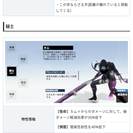
・この世ならざる手(距離が離れていると発動
してくる)
騎士
【
宿命
】カムイからのダメージに対して、被
ダメージ軽減効果が30%低下
特性情報
【
惧闇
】闇属性耐性を40%低下