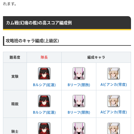
れます。
カム戦(幻痛の檻)の高スコア編成例
攻略班のキャラ編成(上級区)
難易度
隊長
編成キャラ
実験
Aビアンカ(零度)
Bリーフ(闇蝕)
Bルシア(紅蓮)
精鋭
Aビアンカ(零度)
Bリーフ(闇蝕)
Bルシア(紅蓮)
騎士