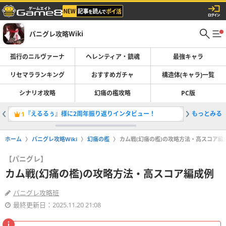
パニグレ攻略Wiki
孤行のニルヴァーナ
ヘレンティア・鎮魂
最強キャラ
リセマラランキング
おすすめガチャ
構造体(キャラ)一覧
シナリオ攻略
幻痛の檻攻略
PC版
『えるるぅ』様に2周年振り返りインタビュー！
もっとみる
断章(幕
1
2
ホーム
パニグレ攻略Wiki
幻痛の檻
カム戦(幻痛の檻)の攻略方法・高スコア編
【パニグレ】
カム戦(幻痛の檻)の攻略方法・高スコア編成例
パニグレ攻略班
最終更新日：2025.11.20 21:08