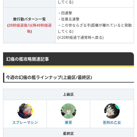
してくる)
・四連撃
敵行動パターン一覧
・狂暴五連撃
(
30秒経過後/以降40秒経過
・この世ならざる手(距離が離れていると発動
毎
)
してくる)
(※20秒経過で通常時へ戻る)
幻痛の檻攻略関連記事
今週の幻痛の檻ラインナップ(上級区/最終区)
上級区
スプレーマシン
華胥
苦刑の乙女
最終区