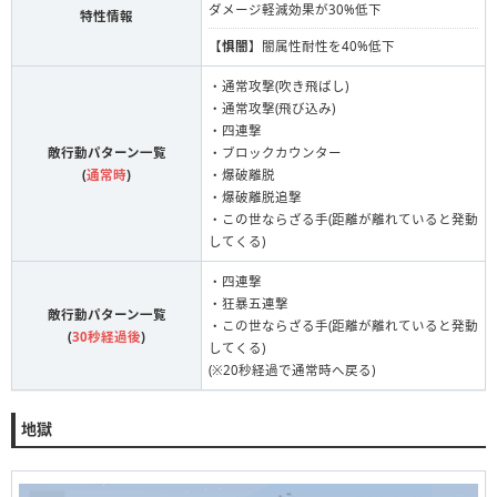
ダメージ軽減効果が30%低下
特性情報
【
惧闇
】闇属性耐性を40%低下
・通常攻撃(吹き飛ばし)
・通常攻撃(飛び込み)
・四連撃
敵行動パターン一覧
・ブロックカウンター
(
通常時
)
・爆破離脱
・爆破離脱追撃
・この世ならざる手(距離が離れていると発動
してくる)
・四連撃
・狂暴五連撃
敵行動パターン一覧
・この世ならざる手(距離が離れていると発動
(
30秒経過後
)
してくる)
(※20秒経過で通常時へ戻る)
地獄