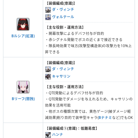
【装備編成(意識)】
ダ・ヴィンチ
ヴォルテール
【主な役割・運用方法】
・開幕攻撃によるデバフ付与が目的
Bルシア(紅蓮)
・赤シグナル発動でボスの近くまで接近できる
・隊長時効果で味方(攻撃型構造体)の攻撃力を10%上
昇できる
【装備編成(意識)】
ダ・ヴィンチ
キャサリン
【主な役割・運用方法】
・QTE発動によるデバフ付与が目的
Bリーフ(闇蝕)
・QTE発動でダメージを与えれるため、キャサリンの
効果を活用可能
・他ボスの種類次第では、黄色ゲージ(被ダメージ軽
減効果)削り目的で装甲型キャラ(
Bナナミ
など)でもOK
【装備編成①(意識)：低難易度】
ハンナ