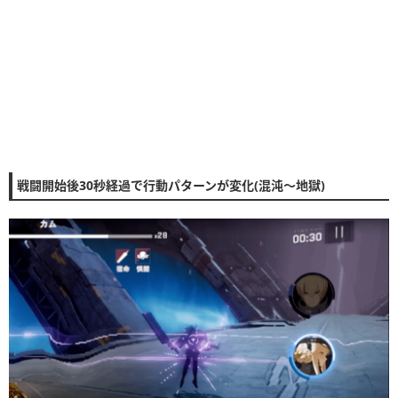
戦闘開始後30秒経過で行動パターンが変化(混沌〜地獄)