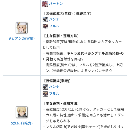
バートン
【装備編成②(意識)：低難易度】
ハンナ
フルル
【主な役割・運用方法】
Aビアンカ(零度)
・低難易度(実験/精鋭)における瞬間火力アタッカー
として採用
・戦闘開始後、
キャラ交代→赤シグナル連続発動+Q
TE発動
で高速討伐を目指す
・高難易度(騎士)では、フルルを2箇所編成し、上記
コンボ発動後の必殺技によるワンパンを狙う
【装備編成(意識)】
ハンナ
フルル
【主な役割・運用方法】
・高難易度(混沌以上)におけるアタッカーとして採用
・カム戦の特性(宿命・惧闇)を両方とも活かしてダメ
ージを与えられる
Sカムイ(暗力)
・フルル(2箇所)で必殺技(暗影モード)を発動しやすく