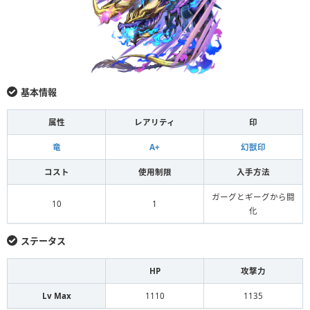
基本情報
属性
レアリティ
印
竜
A+
幻獣印
コスト
使用制限
入手方法
ガーグとギーグから闘
10
1
化
ステータス
HP
攻撃力
Lv Max
1110
1135