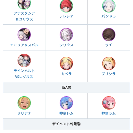
アナスタシア
テレシア
パンドラ
＆ユリウス
エミリア＆スバル
シリウス
ライ
ラインハルト
カペラ
プリシラ
VSレグルス
新A駒
リリアナ
神童レム
神童ラム
新イベント報酬駒