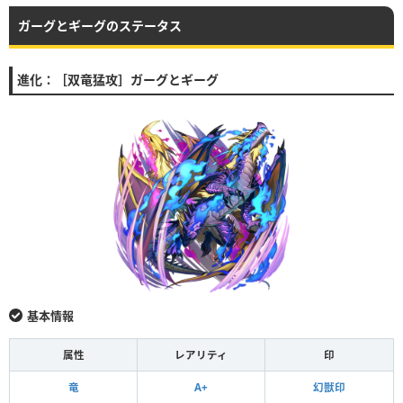
ガーグとギーグのステータス
進化：［双竜猛攻］ガーグとギーグ
基本情報
属性
レアリティ
印
竜
A+
幻獣印