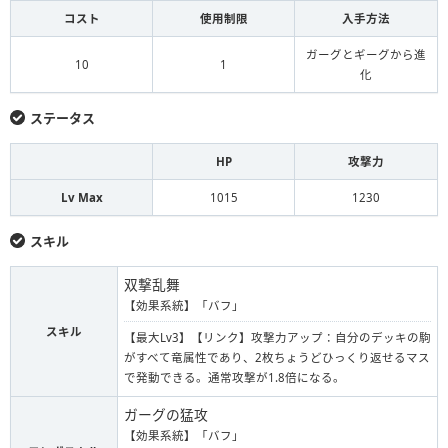
コスト
使用制限
入手方法
ガーグとギーグから進
10
1
化
ステータス
HP
攻撃力
Lv Max
1015
1230
スキル
双撃乱舞
【効果系統】「バフ」
スキル
【最大Lv3】【リンク】攻撃力アップ：自分のデッキの駒
がすべて竜属性であり、2枚ちょうどひっくり返せるマス
で発動できる。通常攻撃が1.8倍になる。
ガーグの猛攻
【効果系統】「バフ」