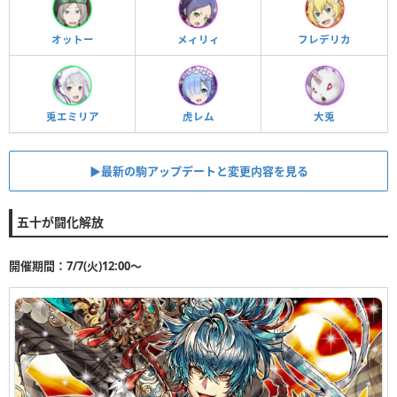
オットー
メィリィ
フレデリカ
兎エミリア
虎レム
大兎
▶︎最新の駒アップデートと変更内容を見る
五十が闘化解放
開催期間：7/7(火)12:00〜