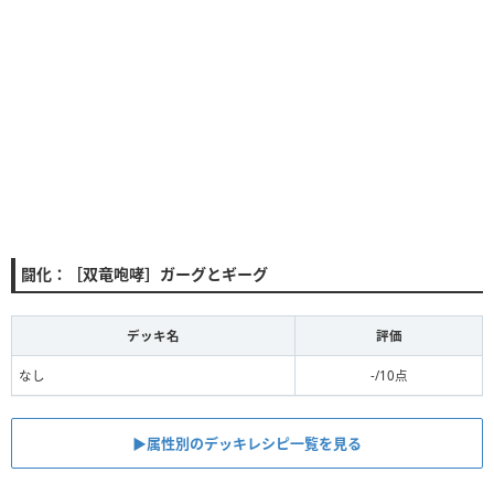
闘化：［双竜咆哮］ガーグとギーグ
デッキ名
評価
なし
-/10点
▶属性別のデッキレシピ一覧を見る