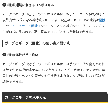
(強)現環境に刺さるコンボスキル
ガーグとギーグ（進化）のコンボスキルは、相手リーダーが神駒の時に
攻撃力が1.7倍になる神特攻スキルです。現在のオセロニアの環境は
蘭陵
王
や
ニューイヤー・蘭陵王
をリーダーとする神駒をリーダーにしたデッ
キが非常に多いので、高い確率でコンボスキルを発動できます。
ガーグとギーグ（闘化）の強い点／弱い点
(強)魔属性相手に強い
ガーグとギーグ（闘化）のコンボスキルは、相手のリーダが魔駒であれ
ば無条件で1.7倍の高倍率のバフをかけることができます。そのため、魔
属性の決戦イベントや魔デッキが流行るようなカップ戦において活躍が
期待できます。
ガーグとギーグの入手方法