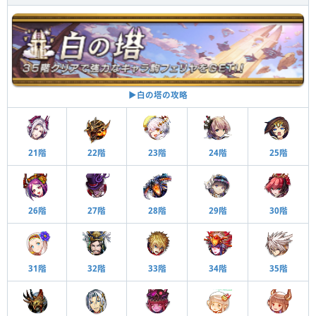
▶︎白の塔の攻略
21階
22階
23階
24階
25階
26階
27階
28階
29階
30階
31階
32階
33階
34階
35階