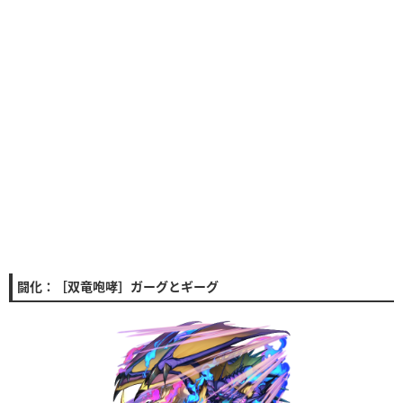
闘化：［双竜咆哮］ガーグとギーグ