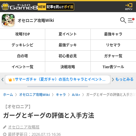
オセロニア攻略Wiki
攻略TOP
夏イベント
最強キャラ
デッキレシピ
最強デッキ
リセマラ
白の塔
初心者必見
ガチャ一覧
イベント一覧
決戦攻略
Tier表ツール
サマーガチャ（夏ガチャ）の当たりキャラとイベント情報
もっとみる
コストリ
1
2
ホーム
オセロニア攻略Wiki
キャラ
A/A+
ガーグとギーグの評価と入手方
【オセロニア】
ガーグとギーグの評価と入手方法
オセロニア攻略班
最終更新日：2026.07.15 16:36