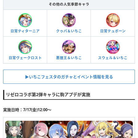
その他の人気季節キャラ
日常ティターニア
クゥパ＆いちこ
日常テュポーン
日常ヴェークロスト
悪狸王＆いちこ
スウェル＆いちこ
▶︎いちこフェスタのガチャとイベント情報を見る
リゼロコラボ第2弾キャラに駒アプデが実施
実施日時：7/17(金)12:00〜