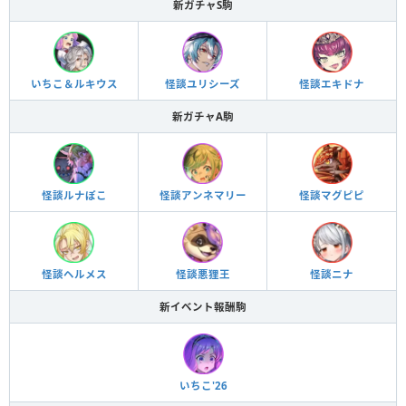
新ガチャS駒
いちこ＆ルキウス
怪談ユリシーズ
怪談エキドナ
新ガチャA駒
怪談ルナぽこ
怪談アンネマリー
怪談マグピピ
怪談ヘルメス
怪談悪狸王
怪談ニナ
新イベント報酬駒
いちこ'26