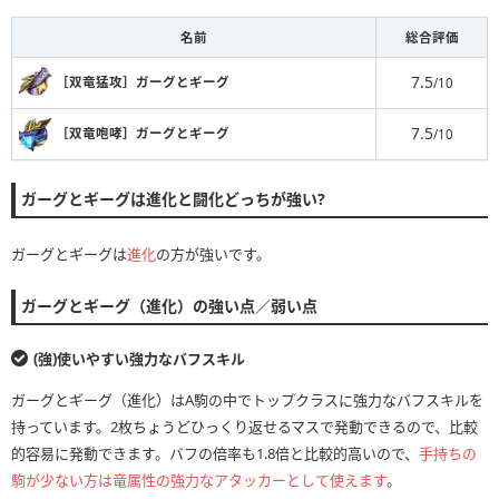
名前
総合評価
7.5
［双竜猛攻］ガーグとギーグ
/10
7.5
［双竜咆哮］ガーグとギーグ
/10
ガーグとギーグは進化と闘化どっちが強い?
ガーグとギーグは
進化
の方が強いです。
ガーグとギーグ（進化）の強い点／弱い点
(強)使いやすい強力なバフスキル
ガーグとギーグ（進化）はA駒の中でトップクラスに強力なバフスキルを
持っています。2枚ちょうどひっくり返せるマスで発動できるので、比較
的容易に発動できます。バフの倍率も1.8倍と比較的高いので、
手持ちの
駒が少ない方は竜属性の強力なアタッカーとして使えます
。