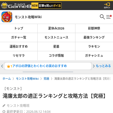
モンスト攻略Wiki
トップ
夏休み2026
彩獣神祭
ガチャ一覧
モンストニュース
最強ランキング
運極おすすめ
星墓
ラキモン
リセマラ
コラボ情報
ガチャシミュ
アポロの評価とわくわくの実のおすすめ
もっとみる
最強キャラ
1
2
ホーム
モンスト攻略Wiki
究極
滝廉太郎の適正ランキングと攻略方法【究極】
【モンスト】
滝廉太郎の適正ランキングと攻略方法【究極】
モンスト攻略班
最終更新日：2026.06.12 14:04