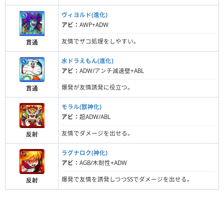
ヴィヨルド(進化)
アビ：
AWP+ADW
友情でザコ処理をしやすい。
貫通
水ドラえもん(進化)
アビ：
ADW/アンチ減速壁+ABL
爆発が友情誘発に役立つ。
貫通
モラル(獣神化)
アビ：
超ADW/ABL
友情でダメージを出せる。
反射
ラグナロク(神化)
アビ：
AGB/木耐性+ADW
爆発で友情を誘発しつつSSでダメージを出せる。
反射