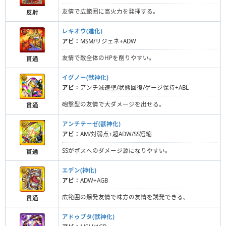
友情で広範囲に高火力を発揮する。
反射
レキオウ(進化)
アビ：
MSM/リジェネ+ADW
友情で敵全体のHPを削りやすい。
貫通
イグノー(獣神化)
アビ：
アンチ減速壁/状態回復/ゲージ保持+ABL
砲撃型の友情で大ダメージを出せる。
貫通
アンチテーゼ(獣神化)
アビ：
AM/対弱点+超ADW/SS短縮
SSがボスへのダメージ源になりやすい。
貫通
エデン(神化)
アビ：
ADW+AGB
広範囲の爆発友情で味方の友情を誘発できる。
貫通
アドゥブタ(獣神化)