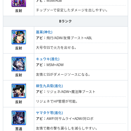
アビ：
MSM/AGB
チップソーで安定したダメージを出しやすい。
反射
Bランク
蓬莱(神化)
アビ：
飛行/ADW/友情ブースト+ABL
大号令SSで火力を出せる。
反射
キュウキ(進化)
アビ：
MSM+ADW
友情とSSがダメージソースになる。
反射
柳生九兵衛(進化)
アビ：
リジェネ/ADW+魔法陣ブースト
リジェネでHP管理が可能。
反射
ヤマタケ零(進化)
アビ：
AWP/対サムライ+ADW/対ロボ
友情で敵の撃ち漏らしを減らしやすい。
貫通