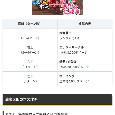
場所（ターン数）
攻撃内容
上
雑魚蘇生
（5→4ターン）
ランダムで1体
右上
エナジーサークル
（3→4ターン）
1体約8,000ダメージ
右下
爆発+拡散弾
（11ターン）
1体約20,000ダメージ
左下
ホーミング
（2ターン）
全体約4,000ダメージ
滝廉太郎のボス攻略
ボス1：友情を使って素早くザコを倒す