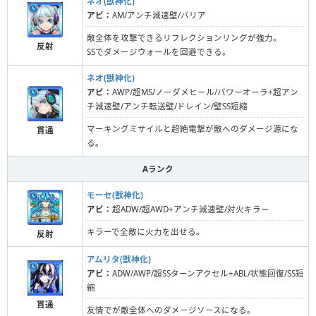
ネオ(獣神化)
アビ：
AM/アンチ減速壁/バリア
敵全体を攻撃できるリフレクションリングが強力。
反射
SSでダメージウォールを回避できる。
ネオ(獣神化)
アビ：
AWP/超MS/ノーダメヒール/パワーオーラ+超アン
チ減速壁/アンチ転送壁/ドレイン/壁SS短縮
マーキングミサイルと超絶電撃が敵へのダメージ源にな
貫通
る。
Aランク
モーセ(獣神化)
アビ：
超ADW/超AWD+アンチ減速壁/対火キラー
キラーで全敵に火力を出せる。
反射
アムリタ(獣神化)
アビ：
ADW/AWP/超SSターンアクセル+ABL/状態回復/SS短
縮
貫通
友情でが敵全体へのダメージソースになる。