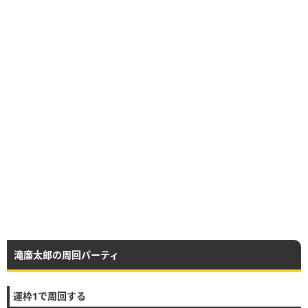
滝廉太郎の周回パーティ
運枠1で周回する