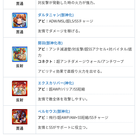
対反撃が発動した時の火力が強力。
貫通
ダルタニャン(獣神化)
アビ：
ADW/MSL/超LS/SSチャージ
友情でダメージを稼げる。
貫通
関羽(獣神化改)
アビ：
アンチ減速壁/対反撃/超SSアクセル+対バイタル/底
力
コネクト：
超アンチダメージウォール/アンチワープ
反射
アビリティ効果で直殴り火力を出せる。
エクスカリバー(神化)
アビ：
超AWP/バリア/SS短縮
友情で敵全体を攻撃しやすい。
反射
ペルセウス(獣神化)
アビ：
飛行/超AWP/AM+SS短縮/SSチャージ
友情とSSがサポートに役立つ。
貫通