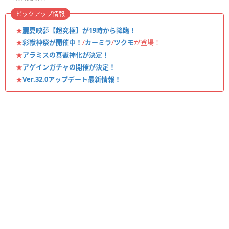
ピックアップ情報
★
麗夏映夢【超究極】が19時から降臨！
★
彩獣神祭が開催中！
/
カーミラ
/
ツクモ
が登場！
★
アラミスの真獣神化が決定！
★
アゲインガチャの開催が決定！
★
Ver.32.0アップデート最新情報！