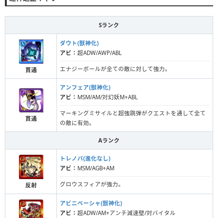
Sランク
ダウト(獣神化)
アビ：
超ADW/AWP/ABL
エナジーボールが全ての敵に対して強力。
貫通
アンフェア(獣神化)
アビ：
MSM/AM/対幻妖M+ABL
マーキングミサイルと超強跳弾がクエストを通して全て
貫通
の敵に有効。
Aランク
トレノバ(進化なし)
アビ：
MSM/AGB+AM
グロウスフィアが強力。
反射
アビニベーシャ(獣神化)
アビ：
超ADW/AM+アンチ減速壁/対バイタル