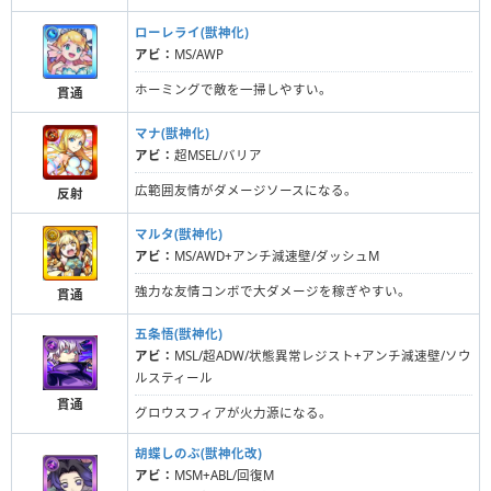
ローレライ(獣神化)
アビ：
MS/AWP
ホーミングで敵を一掃しやすい。
貫通
マナ(獣神化)
アビ：
超MSEL/バリア
広範囲友情がダメージソースになる。
反射
マルタ(獣神化)
アビ：
MS/AWD+アンチ減速壁/ダッシュM
強力な友情コンボで大ダメージを稼ぎやすい。
貫通
五条悟(獣神化)
アビ：
MSL/超ADW/状態異常レジスト+アンチ減速壁/ソウ
ルスティール
貫通
グロウスフィアが火力源になる。
胡蝶しのぶ(獣神化改)
アビ：
MSM+ABL/回復M