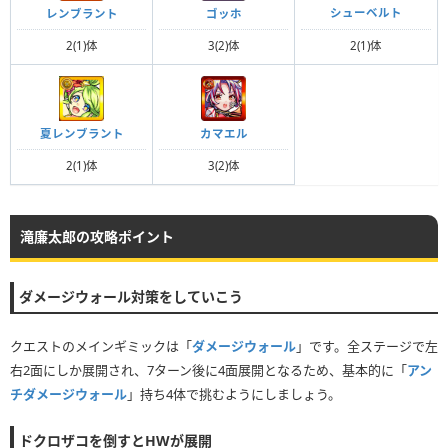
シューベルト
レンブラント
ゴッホ
2(1)体
2(1)体
3(2)体
夏レンブラント
カマエル
2(1)体
3(2)体
滝廉太郎の攻略ポイント
ダメージウォール対策をしていこう
クエストのメインギミックは「
ダメージウォール
」です。全ステージで左
右2面にしか展開され、7ターン後に4面展開となるため、基本的に「
アン
チダメージウォール
」持ち4体で挑むようにしましょう。
ドクロザコを倒すとHWが展開