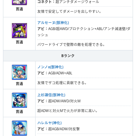
コネクト：
超アンチダメージウォール
貫通
友情で安定してダメージを出しやすい。
アルセーヌ(獣神化)
アビ：
AGB/超AWD/プロテクション+ABL/アンチ減速壁/ダ
ッシュ
貫通
パワードライブで壁際の敵を処理できる。
Bランク
ノンノα(獣神化)
アビ：
AGB/ADW+ABL
友情でザコ処理に貢献できる。
貫通
上杉謙信(獣神化)
アビ：
超ADW/AWD/対火M
超ADWと対火Mで火力が非常に高い。
貫通
ハレルヤ(神化)
アビ：
超AGB/ADW/対反撃