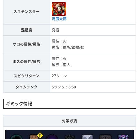
入手モンスター
滝廉太郎
難易度
究極
属性：火
ザコの属性/種族
種族：魔族/鉱物/獣
属性：火
ボスの属性/種族
種族：亜人
スピクリターン
27ターン
タイムランク
Sランク：6:50
ギミック情報
対策必須