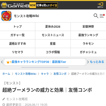
モンスト攻略Wiki
トップ
夏休み2026
彩獣神祭
ガチャ一覧
モンストニュース
最強ランキング
運極おすすめ
星墓
ラキモン
リセマラ
コラボ情報
ガチャシミュ
最強キャラランキングTOP30｜最新版Tier
もっとみる
彩獣神祭
1
2
ホーム
モンスト攻略Wiki
キャラ
友情コンボ
超絶ブーメランの威力と効果
【モンスト】
超絶ブーメランの威力と効果｜友情コンボ
モンスト攻略班
最終更新日：2026.06.11 19:35