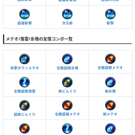
超強斬撃
次元斬
斬撃
メテオ/落雷/氷塊の友情コンボ一覧
全敵超絶メテオ
攻撃ダウンメテオ
全敵超絶氷塊
全敵超絶落雷
剛氷塊
剛どんぐり
全敵超強メテオ
剛メテオ
超絶どんぐり