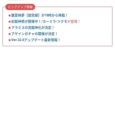
ピックアップ情報
★
麗夏映夢【超究極】が19時から降臨！
★
彩獣神祭が開催中！
/
カーミラ
/
ツクモ
が登場！
★
アラミスの真獣神化が決定！
★
アゲインガチャの開催が決定！
★
Ver.32.0アップデート最新情報！