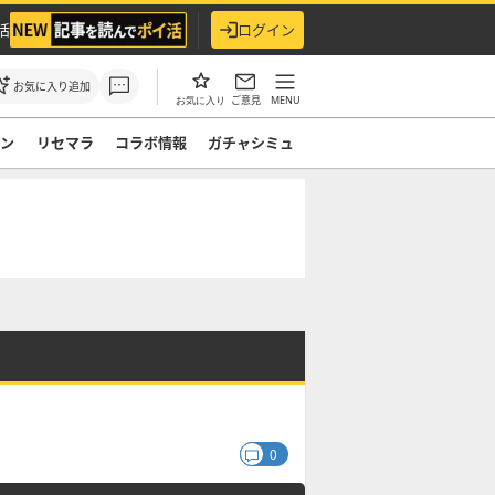
活
ログイン
お気に入り追加
ご意見
MENU
お気に入り
モン
リセマラ
コラボ情報
ガチャシミュ
0