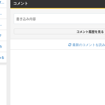
最強キャラランキングTOP30｜最新版Tier
コメント
の評価とおすすめのわくわくの実
）の評価とおすすめのわくわくの実
コメント履歴を見る
？
最新のコメントを読
め
みる