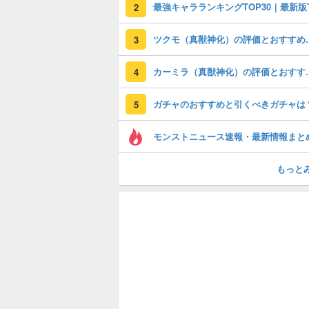
2
ツクモ（真獣神化）
3
カーミラ（真獣神化
4
ガチャのおすすめと引くべきガチャは
5
モンストニュース速報・最新情報まと
もっと