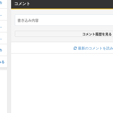
め
コメント
めのわくわくの実｜どっちが強い？
べき？おすすめのガチャと注意点
コメント履歴を見る
き？当たりキャラランキング
最新のコメントを読
め
みる