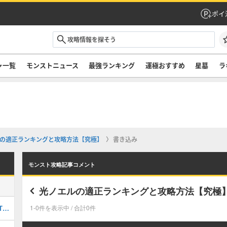
ポイ
ャ一覧
モンストニュース
最強ランキング
運極おすすめ
星墓
ラ
の適正ランキングと攻略方法【究極】
書き込み
モンスト攻略記事コメント
光ノエルの適正ランキングと攻略方法【究極
最強キャラランキングTOP30｜最新版Tier
1-0件を表示中 / 合計0件