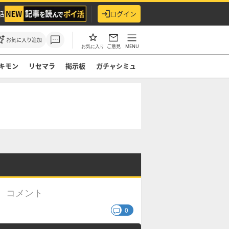
活
ログイン
お気に入り追加
ご意見
MENU
お気に入り
キモン
リセマラ
掲示板
ガチャシミュ
コメント
】
0