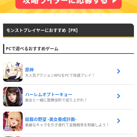
モンストプレイヤーにおすすめ【PR】
PCで遊べるおすすめゲーム
原神
大人気アクションRPGをPCで快適プレイ！
ハーレムオブトーキョー
美女と一緒に歌舞伎町で成り上がれ！
総裁の野望 -美女養成計画-
美麗なキャラを引き連れて金融戦争を制覇しよう！