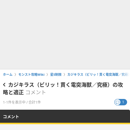
ホーム
モンスト攻略Wiki
星5制限
カジキラス（ビリッ！貫く電突海獣／究極
カジキラス（ビリッ！貫く電突海獣／究極）の攻
略と適正
コメント
1
1-1件を表示中 / 合計1件
コメント