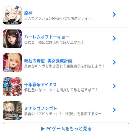
原神
大人気アクションRPGをPCで快適プレイ！
ハーレムオブトーキョー
美女と一緒に歌舞伎町で成り上がれ！
総裁の野望 -美女養成計画-
美麗なキャラを引き連れて金融戦争を制覇しよう！
千年戦争アイギス
個性豊かなユニットを指揮して敵を迎え撃て！
ミナシゴノシゴト
武器の『アビリティ』と『戦神』を駆使するターン制コマンドバトルRPG！
PCゲームをもっと見る