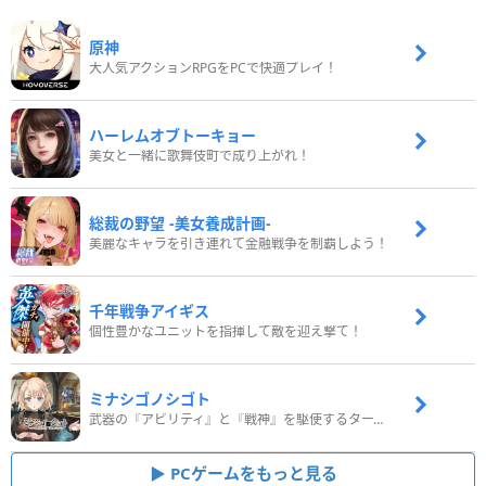
原神
大人気アクションRPGをPCで快適プレイ！
ハーレムオブトーキョー
美女と一緒に歌舞伎町で成り上がれ！
総裁の野望 -美女養成計画-
美麗なキャラを引き連れて金融戦争を制覇しよう！
千年戦争アイギス
個性豊かなユニットを指揮して敵を迎え撃て！
ミナシゴノシゴト
武器の『アビリティ』と『戦神』を駆使するターン制コマンドバトルRPG！
PCゲームをもっと見る